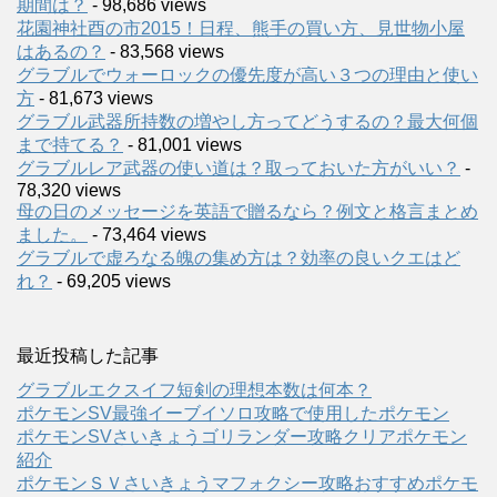
期間は？
- 98,686 views
花園神社酉の市2015！日程、熊手の買い方、見世物小屋
はあるの？
- 83,568 views
グラブルでウォーロックの優先度が高い３つの理由と使い
方
- 81,673 views
グラブル武器所持数の増やし方ってどうするの？最大何個
まで持てる？
- 81,001 views
グラブルレア武器の使い道は？取っておいた方がいい？
-
78,320 views
母の日のメッセージを英語で贈るなら？例文と格言まとめ
ました。
- 73,464 views
グラブルで虚ろなる魄の集め方は？効率の良いクエはど
れ？
- 69,205 views
最近投稿した記事
グラブルエクスイフ短剣の理想本数は何本？
ポケモンSV最強イーブイソロ攻略で使用したポケモン
ポケモンSVさいきょうゴリランダー攻略クリアポケモン
紹介
ポケモンＳＶさいきょうマフォクシー攻略おすすめポケモ