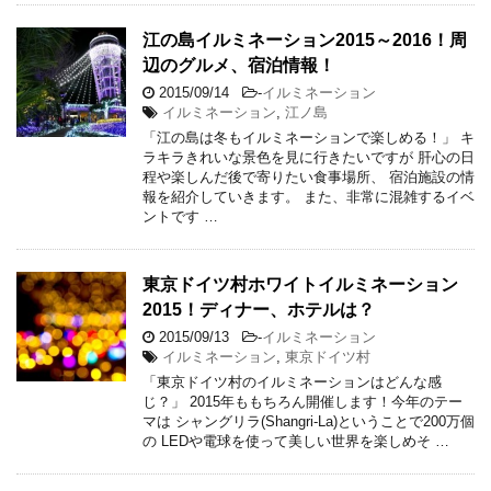
江の島イルミネーション2015～2016！周
辺のグルメ、宿泊情報！
2015/09/14
-
イルミネーション
イルミネーション
,
江ノ島
「江の島は冬もイルミネーションで楽しめる！」 キ
ラキラきれいな景色を見に行きたいですが 肝心の日
程や楽しんだ後で寄りたい食事場所、 宿泊施設の情
報を紹介していきます。 また、非常に混雑するイベ
ントです …
東京ドイツ村ホワイトイルミネーション
2015！ディナー、ホテルは？
2015/09/13
-
イルミネーション
イルミネーション
,
東京ドイツ村
「東京ドイツ村のイルミネーションはどんな感
じ？」 2015年ももちろん開催します！今年のテー
マは シャングリラ(Shangri-La)ということで200万個
の LEDや電球を使って美しい世界を楽しめそ …