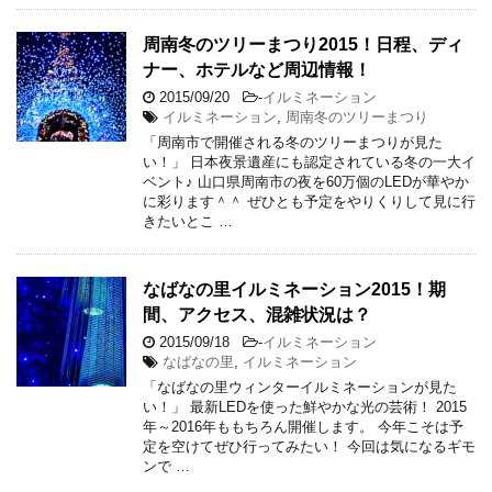
周南冬のツリーまつり2015！日程、ディ
ナー、ホテルなど周辺情報！
2015/09/20
-
イルミネーション
イルミネーション
,
周南冬のツリーまつり
「周南市で開催される冬のツリーまつりが見た
い！」 日本夜景遺産にも認定されている冬の一大イ
ベント♪ 山口県周南市の夜を60万個のLEDが華やか
に彩ります＾＾ ぜひとも予定をやりくりして見に行
きたいとこ …
なばなの里イルミネーション2015！期
間、アクセス、混雑状況は？
2015/09/18
-
イルミネーション
なばなの里
,
イルミネーション
「なばなの里ウィンターイルミネーションが見た
い！」 最新LEDを使った鮮やかな光の芸術！ 2015
年～2016年ももちろん開催します。 今年こそは予
定を空けてぜひ行ってみたい！ 今回は気になるギモ
ンで …