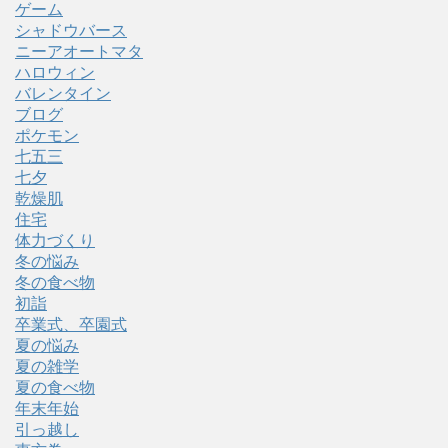
ゲーム
シャドウバース
ニーアオートマタ
ハロウィン
バレンタイン
ブログ
ポケモン
七五三
七夕
乾燥肌
住宅
体力づくり
冬の悩み
冬の食べ物
初詣
卒業式、卒園式
夏の悩み
夏の雑学
夏の食べ物
年末年始
引っ越し