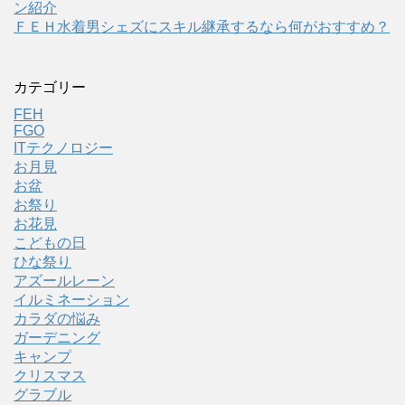
ン紹介
ＦＥＨ水着男シェズにスキル継承するなら何がおすすめ？
カテゴリー
FEH
FGO
ITテクノロジー
お月見
お盆
お祭り
お花見
こどもの日
ひな祭り
アズールレーン
イルミネーション
カラダの悩み
ガーデニング
キャンプ
クリスマス
グラブル