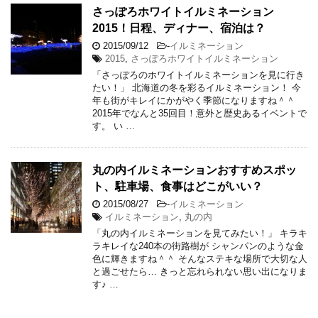
さっぽろホワイトイルミネーション
2015！日程、ディナー、宿泊は？
2015/09/12
-
イルミネーション
2015
,
さっぽろホワイトイルミネーション
「さっぽろのホワイトイルミネーションを見に行き
たい！」 北海道の冬を彩るイルミネーション！ 今
年も街がキレイにかがやく季節になりますね＾＾
2015年でなんと35回目！意外と歴史あるイベントで
す。 い …
丸の内イルミネーションおすすめスポッ
ト、駐車場、食事はどこがいい？
2015/08/27
-
イルミネーション
イルミネーション
,
丸の内
「丸の内イルミネーションを見てみたい！」 キラキ
ラキレイな240本の街路樹が シャンパンのような金
色に輝きますね＾＾ そんなステキな場所で大切な人
と過ごせたら… きっと忘れられない思い出になりま
す♪ …