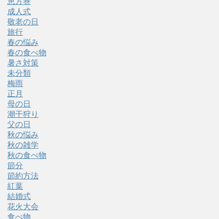
恵方巻
成人式
敬老の日
旅行
春の悩み
春の食べ物
暑さ対策
未分類
梅雨
正月
母の日
潮干狩り
父の日
秋の悩み
秋の雑学
秋の食べ物
節分
節約方法
紅葉
結婚式
花火大会
食べ物