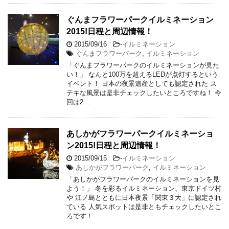
ぐんまフラワーパークイルミネーション
2015!日程と周辺情報！
2015/09/16
-
イルミネーション
ぐんまフラワーパーク
,
イルミネーション
「ぐんまフラワーパークのイルミネーションが見た
い！」 なんと100万を超えるLEDが点灯するという
イベント！ 日本の夜景遺産としても認定された ス
テキな風景は是非チェックしたいところですね！ 今
回は2 …
あしかがフラワーパークイルミネーショ
ン2015!日程と周辺情報！
2015/09/15
-
イルミネーション
あしかがフラワーパーク
,
イルミネーション
「あしかがフラワーパークのイルミネーションを見
よう！」 冬を彩るイルミネーション、東京ドイツ村
や 江ノ島とともに日本夜景「関東３大」に認定され
ている 人気スポットは是非ともチェックしたいとこ
ろです！ …