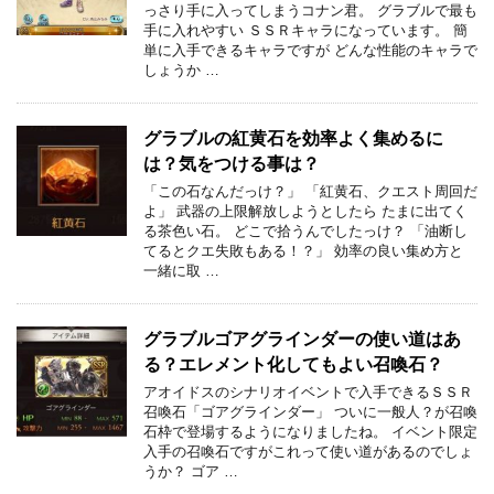
っさり手に入ってしまうコナン君。 グラブルで最も
手に入れやすい ＳＳＲキャラになっています。 簡
単に入手できるキャラですが どんな性能のキャラで
しょうか …
グラブルの紅黄石を効率よく集めるに
は？気をつける事は？
「この石なんだっけ？」 「紅黄石、クエスト周回だ
よ」 武器の上限解放しようとしたら たまに出てく
る茶色い石。 どこで拾うんでしたっけ？ 「油断し
てるとクエ失敗もある！？」 効率の良い集め方と
一緒に取 …
グラブルゴアグラインダーの使い道はあ
る？エレメント化してもよい召喚石？
アオイドスのシナリオイベントで入手できるＳＳＲ
召喚石「ゴアグラインダー」 ついに一般人？が召喚
石枠で登場するようになりましたね。 イベント限定
入手の召喚石ですがこれって使い道があるのでしょ
うか？ ゴア …