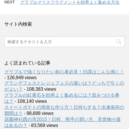
NEXT
グラブルマリスフラグメントを効率よく集める方法
サイト内検索
よく読まれている記事
グラブルで強くなりたい初心者必見！日課はこんな感じ！
- 126,949 views
グランデフェスとレジェフェスの違いは？どっちで引くの
がよい？
- 108,383 views
グラブルの紅黄石を効率よく集めるには？気をつける事
は？
- 108,140 views
スイートポテトの簡単な作り方！日持ちする？冷凍保存の
期間は？
- 98,688 views
花園神社酉の市2015！日程、熊手の買い方、見世物小屋
はあるの？
- 83,569 views