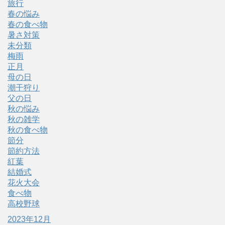
旅行
春の悩み
春の食べ物
暑さ対策
未分類
梅雨
正月
母の日
潮干狩り
父の日
秋の悩み
秋の雑学
秋の食べ物
節分
節約方法
紅葉
結婚式
花火大会
食べ物
高校野球
2023年12月