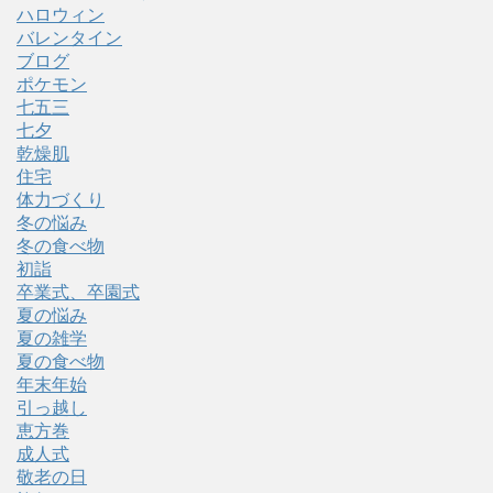
ハロウィン
バレンタイン
ブログ
ポケモン
七五三
七夕
乾燥肌
住宅
体力づくり
冬の悩み
冬の食べ物
初詣
卒業式、卒園式
夏の悩み
夏の雑学
夏の食べ物
年末年始
引っ越し
恵方巻
成人式
敬老の日