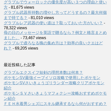
グラブルでウォーロックの優先度が高い３つの理由と使い
方
- 81,675 views
グラブル武器所持数の増やし方ってどうするの？最大何個
まで持てる？
- 81,010 views
グラブルレア武器の使い道は？取っておいた方がいい？
-
78,322 views
母の日のメッセージを英語で贈るなら？例文と格言まとめ
ました。
- 73,467 views
グラブルで虚ろなる魄の集め方は？効率の良いクエはど
れ？
- 69,205 views
最近投稿した記事
グラブルエクスイフ短剣の理想本数は何本？
ポケモンSV最強イーブイソロ攻略で使用したポケモン
ポケモンSVさいきょうゴリランダー攻略クリアポケモン
紹介
ポケモンＳＶさいきょうマフォクシー攻略おすすめポケモ
ン紹介
ＦＥＨ水着男シェズにスキル継承するなら何がおすすめ？