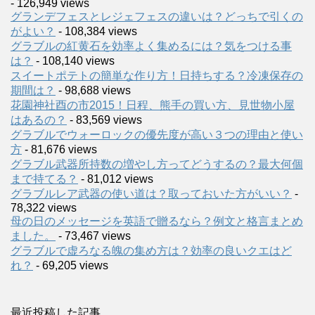
- 126,949 views
グランデフェスとレジェフェスの違いは？どっちで引くの
がよい？
- 108,384 views
グラブルの紅黄石を効率よく集めるには？気をつける事
は？
- 108,140 views
スイートポテトの簡単な作り方！日持ちする？冷凍保存の
期間は？
- 98,688 views
花園神社酉の市2015！日程、熊手の買い方、見世物小屋
はあるの？
- 83,569 views
グラブルでウォーロックの優先度が高い３つの理由と使い
方
- 81,676 views
グラブル武器所持数の増やし方ってどうするの？最大何個
まで持てる？
- 81,012 views
グラブルレア武器の使い道は？取っておいた方がいい？
-
78,322 views
母の日のメッセージを英語で贈るなら？例文と格言まとめ
ました。
- 73,467 views
グラブルで虚ろなる魄の集め方は？効率の良いクエはど
れ？
- 69,205 views
最近投稿した記事