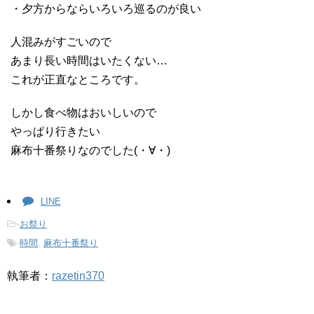
・夕方からならいろいろ巡るのが良い
人混みがすごいので
あまり長い時間はいたくない…
これが正直なところです。
しかし食べ物はおいしいので
やっぱり行きたい
麻布十番祭りなのでした(・∀・)
LINE
-
お祭り
-
時間
,
麻布十番祭り
執筆者：
razetin370