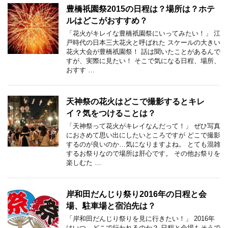
豊橋祇園祭2015の日程は？場所は？ホテ
ルはどこがおすすめ？
「花火がキレイな豊橋祇園祭にいってみたい！」 江
戸時代の日本三大花火と呼ばれた スケールの大きい
花火大会が豊橋祇園祭！ 話は聞いたことがあるんで
すが、実際に見たい！ そこで気になる日程、場所、
おすす …
天神祭の花火はどこで撮影するとキレ
イ？気をつけることは？
「天神祭って花火がキレイなんだって！」 ぜひ写真
におさめて思い出にしたいところですが どこで撮影
するのが良いのか…気になりますよね。 とても混雑
するお祭りなので場所は肝心です。 その他お祭りを
楽しむた …
岸和田だんじり祭り2016年の日程と会
場、駐車場と宿泊先は？
「岸和田だんじり祭りを見に行きたい！」 2016年
はいつ、どこで行われるのか？ 日程と会場もそうで