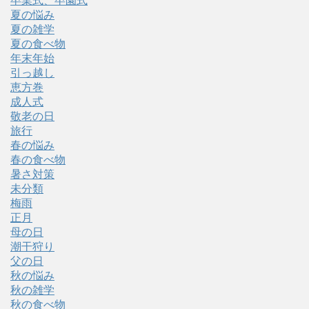
卒業式、卒園式
夏の悩み
夏の雑学
夏の食べ物
年末年始
引っ越し
恵方巻
成人式
敬老の日
旅行
春の悩み
春の食べ物
暑さ対策
未分類
梅雨
正月
母の日
潮干狩り
父の日
秋の悩み
秋の雑学
秋の食べ物