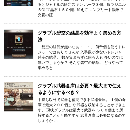
るとジャミルの限定スキン ハーフ３個、銀ラジエル
５個 宝晶石１５０個に加えて コンプリート報酬で
究竟の証 …
グラブル碧空の結晶を効率よく集める方
法
「碧空の結晶が無いなあ・・・」 何千個も使うトレ
ジャーではありませんが 入手数が少ないトレジャー
碧空の結晶。 数が集まらずに困る人も 多いのでは
無いでしょうか？ そんな碧空の結晶。 どうやって
集めると …
グラブル武器倉庫は必要？最大まで使え
るようにするべき？
手持ち以外で武器を補完できる武器倉庫。 １個の倉
庫で最大２００個まで 武器を収納することができま
す。 現状グラブルは最大で武器を ５００個まで所
持することが可能ですが 武器倉庫は必要になるので
しょうか …