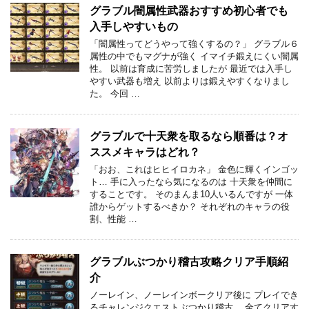
グラブル闇属性武器おすすめ初心者でも
入手しやすいもの
「闇属性ってどうやって強くするの？」 グラブル６
属性の中でもマグナが強く イマイチ鍛えにくい闇属
性。 以前は育成に苦労しましたが 最近では入手し
やすい武器も増え 以前よりは鍛えやすくなりまし
た。 今回 …
グラブルで十天衆を取るなら順番は？オ
ススメキャラはどれ？
「おお、これはヒヒイロカネ」 金色に輝くインゴッ
ト… 手に入ったなら気になるのは 十天衆を仲間に
することです。 そのまんま10人いるんですが 一体
誰からゲットするべきか？ それぞれのキャラの役
割、性能 …
グラブルぶつかり稽古攻略クリア手順紹
介
ノーレイン、ノーレインボークリア後に プレイでき
るチャレンジクエストぶつかり稽古。 全てクリアす