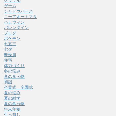
グラブル
ゲーム
シャドウバース
ニーアオートマタ
ハロウィン
バレンタイン
ブログ
ポケモン
七五三
七夕
乾燥肌
住宅
体力づくり
冬の悩み
冬の食べ物
初詣
卒業式、卒園式
夏の悩み
夏の雑学
夏の食べ物
年末年始
引っ越し