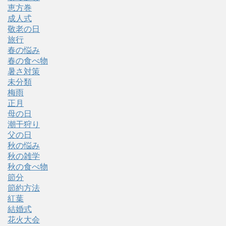
恵方巻
成人式
敬老の日
旅行
春の悩み
春の食べ物
暑さ対策
未分類
梅雨
正月
母の日
潮干狩り
父の日
秋の悩み
秋の雑学
秋の食べ物
節分
節約方法
紅葉
結婚式
花火大会