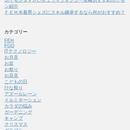
ポケモンＳＶさいきょうマフォクシー攻略おすすめポケモ
ン紹介
ＦＥＨ水着男シェズにスキル継承するなら何がおすすめ？
カテゴリー
FEH
FGO
ITテクノロジー
お月見
お盆
お祭り
お花見
こどもの日
ひな祭り
アズールレーン
イルミネーション
カラダの悩み
ガーデニング
キャンプ
クリスマス