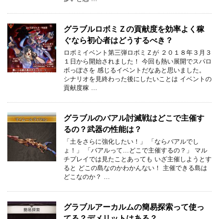
グラブルロボミＺの貢献度を効率よく稼
ぐなら初心者はどうするべき？
ロボミイベント第三弾ロボミＺが ２０１８年３月３
１日から開始されました！ 今回も熱い展開でスパロ
ボっぽさを 感じるイベントだなあと思いました。
シナリオを見終わった後にしたいことは イベントの
貢献度稼 …
グラブルのバアル討滅戦はどこで主催す
るの？武器の性能は？
「土をさらに強化したい！」 「ならバアルでし
ょ！」 「バアルって…どこで主催するの？」 マル
チプレイでは見たことあっても いざ主催しようとす
ると どこの島なのかわかんない！ 主催できる島は
どこなのか？ …
グラブルアーカルムの簡易探索って使っ
てる？デメリットはある？