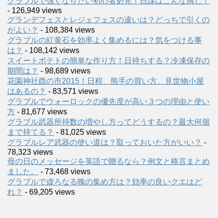
グラブルで強くなりたい初心者必見！日課はこんな感じ！
- 126,949 views
グランデフェスとレジェフェスの違いは？どっちで引くの
がよい？
- 108,384 views
グラブルの紅黄石を効率よく集めるには？気をつける事
は？
- 108,142 views
スイートポテトの簡単な作り方！日持ちする？冷凍保存の
期間は？
- 98,689 views
花園神社酉の市2015！日程、熊手の買い方、見世物小屋
はあるの？
- 83,571 views
グラブルでウォーロックの優先度が高い３つの理由と使い
方
- 81,677 views
グラブル武器所持数の増やし方ってどうするの？最大何個
まで持てる？
- 81,025 views
グラブルレア武器の使い道は？取っておいた方がいい？
-
78,323 views
母の日のメッセージを英語で贈るなら？例文と格言まとめ
ました。
- 73,468 views
グラブルで虚ろなる魄の集め方は？効率の良いクエはど
れ？
- 69,205 views