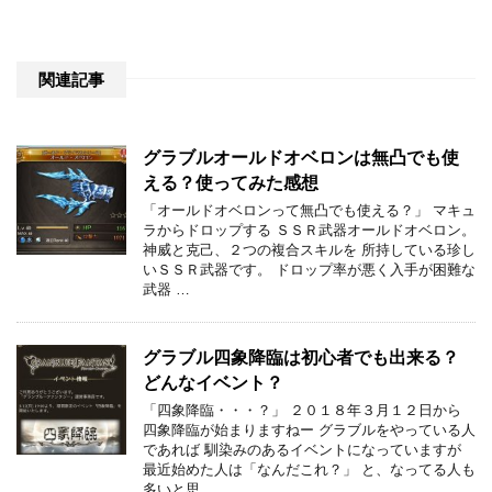
関連記事
グラブルオールドオベロンは無凸でも使
える？使ってみた感想
「オールドオベロンって無凸でも使える？」 マキュ
ラからドロップする ＳＳＲ武器オールドオベロン。
神威と克己、２つの複合スキルを 所持している珍し
いＳＳＲ武器です。 ドロップ率が悪く入手が困難な
武器 …
グラブル四象降臨は初心者でも出来る？
どんなイベント？
「四象降臨・・・？」 ２０１８年３月１２日から
四象降臨が始まりますねー グラブルをやっている人
であれば 馴染みのあるイベントになっていますが
最近始めた人は「なんだこれ？」 と、なってる人も
多いと思 …