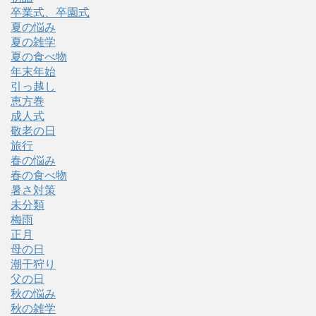
卒業式、卒園式
夏の悩み
夏の雑学
夏の食べ物
年末年始
引っ越し
恵方巻
成人式
敬老の日
旅行
春の悩み
春の食べ物
暑さ対策
未分類
梅雨
正月
母の日
潮干狩り
父の日
秋の悩み
秋の雑学