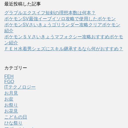
最近投稿した記事
グラブルエクスイフ短剣の理想本数は何本？
ポケモンSV最強イーブイソロ攻略で使用したポケモン
ポケモンSVさいきょうゴリランダー攻略クリアポケモン
紹介
ポケモンＳＶさいきょうマフォクシー攻略おすすめポケモ
ン紹介
ＦＥＨ水着男シェズにスキル継承するなら何がおすすめ？
カテゴリー
FEH
FGO
ITテクノロジー
お月見
お盆
お祭り
お花見
こどもの日
ひな祭り