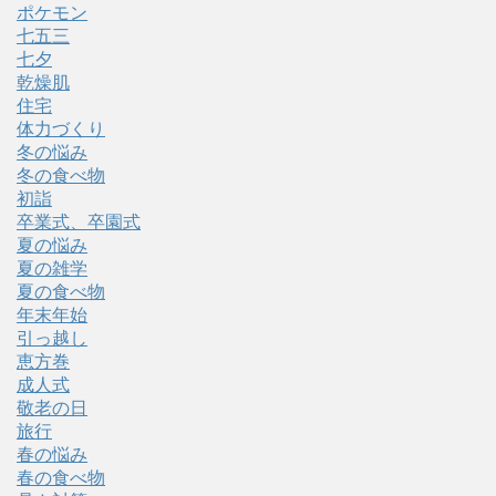
ポケモン
七五三
七夕
乾燥肌
住宅
体力づくり
冬の悩み
冬の食べ物
初詣
卒業式、卒園式
夏の悩み
夏の雑学
夏の食べ物
年末年始
引っ越し
恵方巻
成人式
敬老の日
旅行
春の悩み
春の食べ物