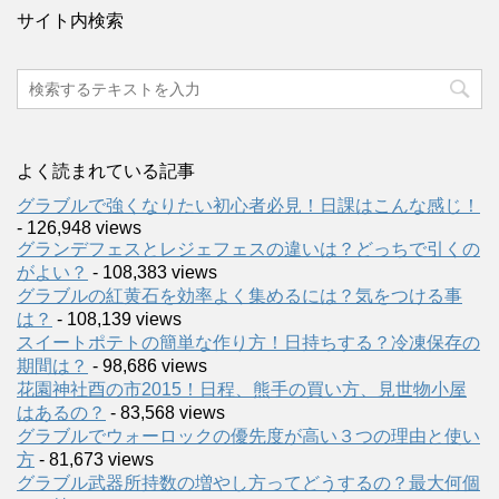
サイト内検索
よく読まれている記事
グラブルで強くなりたい初心者必見！日課はこんな感じ！
- 126,948 views
グランデフェスとレジェフェスの違いは？どっちで引くの
がよい？
- 108,383 views
グラブルの紅黄石を効率よく集めるには？気をつける事
は？
- 108,139 views
スイートポテトの簡単な作り方！日持ちする？冷凍保存の
期間は？
- 98,686 views
花園神社酉の市2015！日程、熊手の買い方、見世物小屋
はあるの？
- 83,568 views
グラブルでウォーロックの優先度が高い３つの理由と使い
方
- 81,673 views
グラブル武器所持数の増やし方ってどうするの？最大何個