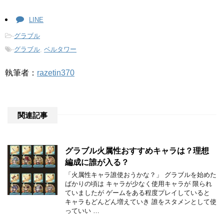
LINE
-
グラブル
-
グラブル
,
ベルタワー
執筆者：
razetin370
関連記事
グラブル火属性おすすめキャラは？理想
編成に誰が入る？
「火属性キャラ誰使おうかな？」 グラブルを始めた
ばかりの頃は キャラが少なく使用キャラが 限られ
ていましたが ゲームをある程度プレイしていると
キャラもどんどん増えていき 誰をスタメンとして使
っていい …