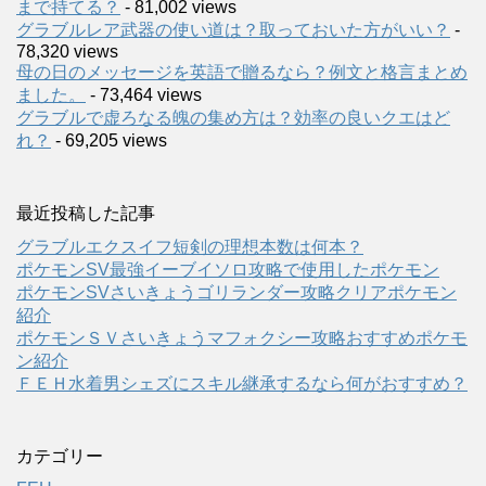
まで持てる？
- 81,002 views
グラブルレア武器の使い道は？取っておいた方がいい？
-
78,320 views
母の日のメッセージを英語で贈るなら？例文と格言まとめ
ました。
- 73,464 views
グラブルで虚ろなる魄の集め方は？効率の良いクエはど
れ？
- 69,205 views
最近投稿した記事
グラブルエクスイフ短剣の理想本数は何本？
ポケモンSV最強イーブイソロ攻略で使用したポケモン
ポケモンSVさいきょうゴリランダー攻略クリアポケモン
紹介
ポケモンＳＶさいきょうマフォクシー攻略おすすめポケモ
ン紹介
ＦＥＨ水着男シェズにスキル継承するなら何がおすすめ？
カテゴリー