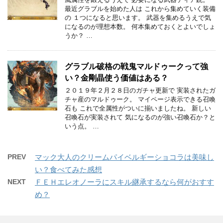
最近グラブルを始めた人は これから集めていく装備
の １つになると思います。 武器を集めるうえで気
になるのが理想本数。 何本集めておくとよいでしょ
うか？ …
グラブル破格の戦鬼マルドゥークって強
い？金剛晶使う価値はある？
２０１９年２月２８日のガチャ更新で 実装されたガ
チャ産のマルドゥーク。 マイページ表示できる召喚
石も これで全属性がついに揃いましたね。 新しい
召喚石が実装されて 気になるのが強い召喚石か？と
いう点。 …
PREV
マック大人のクリームパイベルギーショコラは美味し
い？食べてみた感想
NEXT
ＦＥＨエレオノーラにスキル継承するなら何がおすす
め？