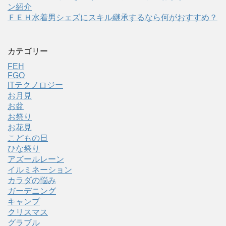
ン紹介
ＦＥＨ水着男シェズにスキル継承するなら何がおすすめ？
カテゴリー
FEH
FGO
ITテクノロジー
お月見
お盆
お祭り
お花見
こどもの日
ひな祭り
アズールレーン
イルミネーション
カラダの悩み
ガーデニング
キャンプ
クリスマス
グラブル