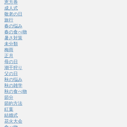
恵方巻
成人式
敬老の日
旅行
春の悩み
春の食べ物
暑さ対策
未分類
梅雨
正月
母の日
潮干狩り
父の日
秋の悩み
秋の雑学
秋の食べ物
節分
節約方法
紅葉
結婚式
花火大会