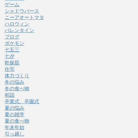
ゲーム
シャドウバース
ニーアオートマタ
ハロウィン
バレンタイン
ブログ
ポケモン
七五三
七夕
乾燥肌
住宅
体力づくり
冬の悩み
冬の食べ物
初詣
卒業式、卒園式
夏の悩み
夏の雑学
夏の食べ物
年末年始
引っ越し