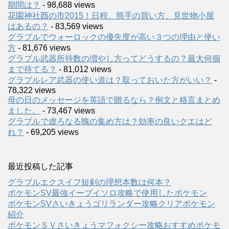
期間は？
- 98,688 views
花園神社酉の市2015！日程、熊手の買い方、見世物小屋
はあるの？
- 83,569 views
グラブルでウォーロックの優先度が高い３つの理由と使い
方
- 81,676 views
グラブル武器所持数の増やし方ってどうするの？最大何個
まで持てる？
- 81,012 views
グラブルレア武器の使い道は？取っておいた方がいい？
-
78,322 views
母の日のメッセージを英語で贈るなら？例文と格言まとめ
ました。
- 73,467 views
グラブルで虚ろなる魄の集め方は？効率の良いクエはど
れ？
- 69,205 views
最近投稿した記事
グラブルエクスイフ短剣の理想本数は何本？
ポケモンSV最強イーブイソロ攻略で使用したポケモン
ポケモンSVさいきょうゴリランダー攻略クリアポケモン
紹介
ポケモンＳＶさいきょうマフォクシー攻略おすすめポケモ