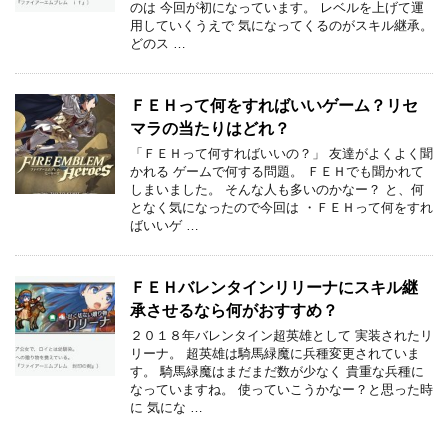
のは 今回が初になっています。 レベルを上げて運
用していくうえで 気になってくるのがスキル継承。
どのス …
ＦＥＨって何をすればいいゲーム？リセ
マラの当たりはどれ？
「ＦＥＨって何すればいいの？」 友達がよくよく聞
かれる ゲームで何する問題。 ＦＥＨでも聞かれて
しまいました。 そんな人も多いのかなー？ と、何
となく気になったので今回は ・ＦＥＨって何をすれ
ばいいゲ …
ＦＥＨバレンタインリリーナにスキル継
承させるなら何がおすすめ？
２０１８年バレンタイン超英雄として 実装されたリ
リーナ。 超英雄は騎馬緑魔に兵種変更されていま
す。 騎馬緑魔はまだまだ数が少なく 貴重な兵種に
なっていますね。 使っていこうかなー？と思った時
に 気にな …