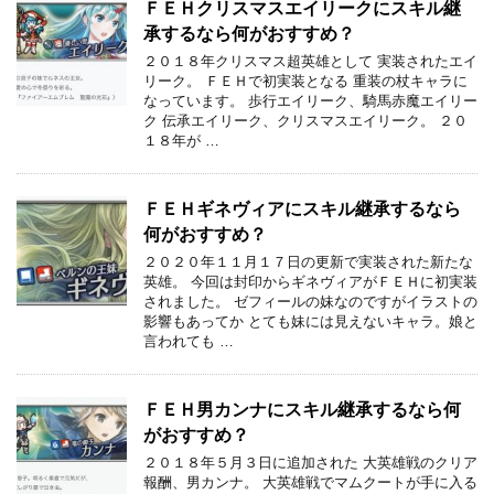
ＦＥＨクリスマスエイリークにスキル継
承するなら何がおすすめ？
２０１８年クリスマス超英雄として 実装されたエイ
リーク。 ＦＥＨで初実装となる 重装の杖キャラに
なっています。 歩行エイリーク、騎馬赤魔エイリー
ク 伝承エイリーク、クリスマスエイリーク。 ２０
１８年が …
ＦＥＨギネヴィアにスキル継承するなら
何がおすすめ？
２０２０年１１月１７日の更新で実装された新たな
英雄。 今回は封印からギネヴィアがＦＥＨに初実装
されました。 ゼフィールの妹なのですがイラストの
影響もあってか とても妹には見えないキャラ。娘と
言われても …
ＦＥＨ男カンナにスキル継承するなら何
がおすすめ？
２０１８年５月３日に追加された 大英雄戦のクリア
報酬、男カンナ。 大英雄戦でマムクートが手に入る