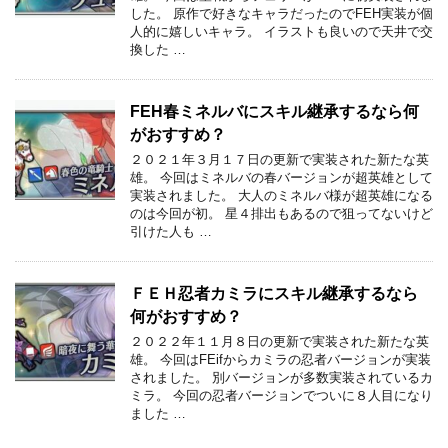
した。 原作で好きなキャラだったのでFEH実装が個
人的に嬉しいキャラ。 イラストも良いので天井で交
換した …
FEH春ミネルバにスキル継承するなら何
がおすすめ？
２０２１年３月１７日の更新で実装された新たな英
雄。 今回はミネルバの春バージョンが超英雄として
実装されました。 大人のミネルバ様が超英雄になる
のは今回が初。 星４排出もあるので狙ってないけど
引けた人も …
ＦＥＨ忍者カミラにスキル継承するなら
何がおすすめ？
２０２２年１１月８日の更新で実装された新たな英
雄。 今回はFEifからカミラの忍者バージョンが実装
されました。 別バージョンが多数実装されているカ
ミラ。 今回の忍者バージョンでついに８人目になり
ました …