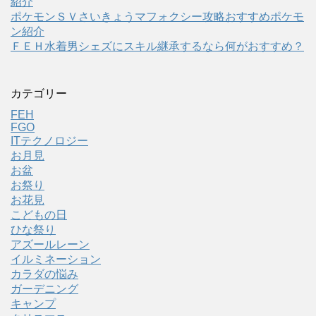
紹介
ポケモンＳＶさいきょうマフォクシー攻略おすすめポケモ
ン紹介
ＦＥＨ水着男シェズにスキル継承するなら何がおすすめ？
カテゴリー
FEH
FGO
ITテクノロジー
お月見
お盆
お祭り
お花見
こどもの日
ひな祭り
アズールレーン
イルミネーション
カラダの悩み
ガーデニング
キャンプ