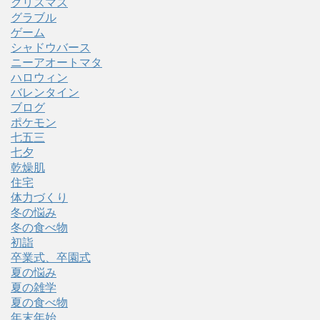
クリスマス
グラブル
ゲーム
シャドウバース
ニーアオートマタ
ハロウィン
バレンタイン
ブログ
ポケモン
七五三
七夕
乾燥肌
住宅
体力づくり
冬の悩み
冬の食べ物
初詣
卒業式、卒園式
夏の悩み
夏の雑学
夏の食べ物
年末年始