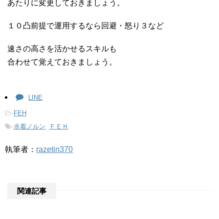
あたりに変更しておきましょう。
１０凸前提で運用するなら回避・怒り３など
速さの高さを活かせるスキルも
合わせて覚えておきましょう。
LINE
-
FEH
-
水着ノルン
,
ＦＥＨ
執筆者：
razetin370
関連記事