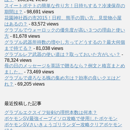
スイートポテトの簡単な作り方！日持ちする？冷凍保存の
期間は？
- 98,691 views
花園神社酉の市2015！日程、熊手の買い方、見世物小屋
はあるの？
- 83,572 views
グラブルでウォーロックの優先度が高い３つの理由と使い
方
- 81,678 views
グラブル武器所持数の増やし方ってどうするの？最大何個
まで持てる？
- 81,038 views
グラブルレア武器の使い道は？取っておいた方がいい？
-
78,324 views
母の日のメッセージを英語で贈るなら？例文と格言まとめ
ました。
- 73,469 views
グラブルで虚ろなる魄の集め方は？効率の良いクエはど
れ？
- 69,205 views
最近投稿した記事
グラブルエクスイフ短剣の理想本数は何本？
ポケモンSV最強イーブイソロ攻略で使用したポケモン
ポケモンSVさいきょうゴリランダー攻略クリアポケモン