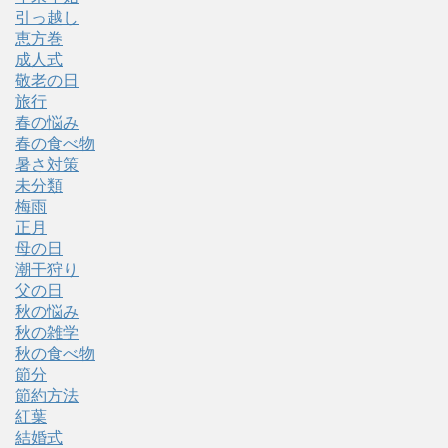
引っ越し
恵方巻
成人式
敬老の日
旅行
春の悩み
春の食べ物
暑さ対策
未分類
梅雨
正月
母の日
潮干狩り
父の日
秋の悩み
秋の雑学
秋の食べ物
節分
節約方法
紅葉
結婚式