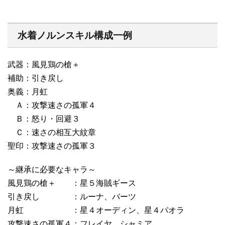
水着ノルンスキル構成一例
武器：風見鶏の槍＋
補助：引き戻し
奥義：月虹
Ａ：攻撃速さの孤軍４
Ｂ：怒り・回避３
Ｃ：速さの相互大紋章
聖印：攻撃速さの孤軍３
～継承に必要なキャラ～
風見鶏の槍＋ ：星５海賊ギース
引き戻し ：ルーナ、バーツ
月虹 ：星４オーディン、星４パオラ
攻撃速さの孤軍４：フレイヤ、シャミア