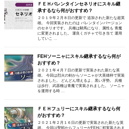
ＦＥＨバレンタインセネリオにスキル継
承するなら何がおすすめ？
２０１９年２月８日の更新で 追加された新たな超英
雄。 今回実装されたのは バレンタインバージョン
のセネリオです。 兵種は騎馬になり、属性も 青魔
に変更されました。 運良くガチャで引き当て 運用
していこ …
FEHソーニャにスキル継承するなら何が
おすすめ？
２０２１年４月７日の更新で実装された新たな英
雄。 今回は烈火の剣からソーニャが大英雄枠で実装
されました。 どんどん増えるよ、黒い牙勢。 兵種
は歩行、武器種は青魔で実装されました。 ソーニャ
を運用する時 …
ＦＥＨフュリーにスキル継承するなら何
がおすすめ？
２０２１年２月１６日の更新で実装された新たな英
雄。 今回は聖戦からフュリーがFEHに初実装されま