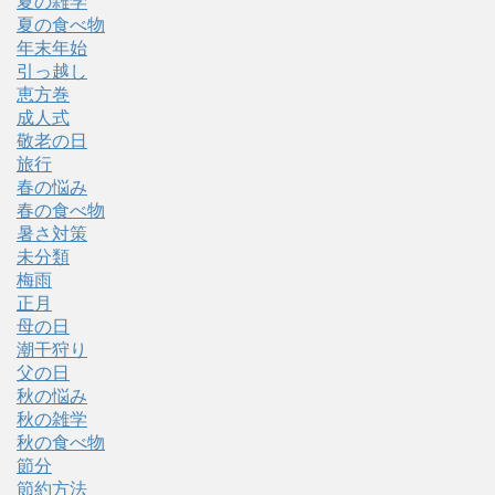
夏の雑学
夏の食べ物
年末年始
引っ越し
恵方巻
成人式
敬老の日
旅行
春の悩み
春の食べ物
暑さ対策
未分類
梅雨
正月
母の日
潮干狩り
父の日
秋の悩み
秋の雑学
秋の食べ物
節分
節約方法