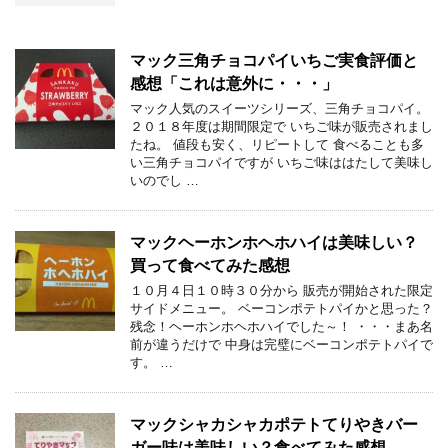
マック三角チョコパイいちご実食評価と
感想「これは意外に・・・」
マック人気のスイーツシリーズ、三角チョコパイ。
２０１８年度は期間限定で いちご味が販売されまし
たね。 値段も安く、リピートして 食べることも多
い三角チョコパイですが いちご味ははたして美味し
いのでし …
マックヘーホンホヘホハイは美味しい？
買って食べてみた感想
１０月４日１０時３０分から 販売が開始された限定
サイドメニュー。 ベーコンポテトパイかと思った？
残念！ヘーホンホヘホハイでした～！ ・・・まあ名
前が違うだけで 中身は完璧にベーコンポテトパイで
す。 …
マックシャカシャカポテトてりやきバー
ガー味は美味しい？食べてみた感想