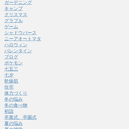
ガーデニング
キャンプ
クリスマス
グラブル
ゲーム
シャドウバース
ニーアオートマタ
ハロウィン
バレンタイン
ブログ
ポケモン
七五三
七夕
乾燥肌
住宅
体力づくり
冬の悩み
冬の食べ物
初詣
卒業式、卒園式
夏の悩み