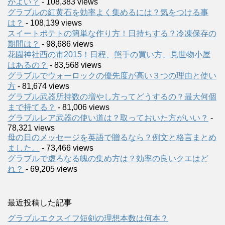
がよい？
- 108,383 views
グラブルの紅黄石を効率よく集めるには？気をつける事
は？
- 108,139 views
スイートポテトの簡単な作り方！日持ちする？冷凍保存の
期間は？
- 98,686 views
花園神社酉の市2015！日程、熊手の買い方、見世物小屋
はあるの？
- 83,568 views
グラブルでウォーロックの優先度が高い３つの理由と使い
方
- 81,674 views
グラブル武器所持数の増やし方ってどうするの？最大何個
まで持てる？
- 81,006 views
グラブルレア武器の使い道は？取っておいた方がいい？
-
78,321 views
母の日のメッセージを英語で贈るなら？例文と格言まとめ
ました。
- 73,466 views
グラブルで虚ろなる魄の集め方は？効率の良いクエはど
れ？
- 69,205 views
最近投稿した記事
グラブルエクスイフ短剣の理想本数は何本？