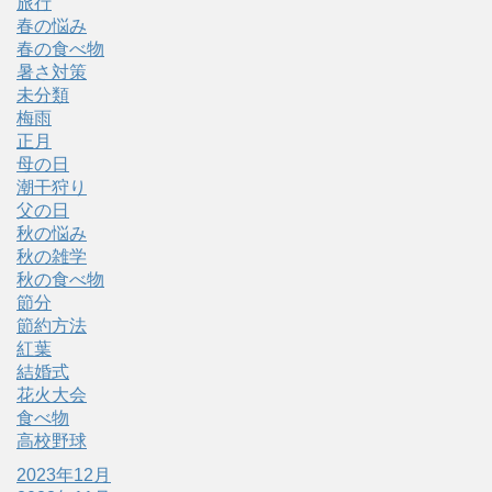
旅行
春の悩み
春の食べ物
暑さ対策
未分類
梅雨
正月
母の日
潮干狩り
父の日
秋の悩み
秋の雑学
秋の食べ物
節分
節約方法
紅葉
結婚式
花火大会
食べ物
高校野球
2023年12月