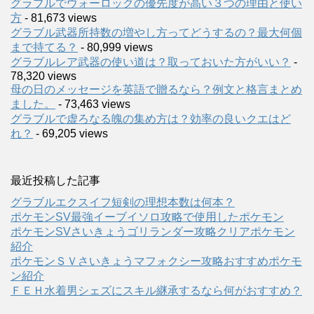
グラブルでウォーロックの優先度が高い３つの理由と使い
方
- 81,673 views
グラブル武器所持数の増やし方ってどうするの？最大何個
まで持てる？
- 80,999 views
グラブルレア武器の使い道は？取っておいた方がいい？
-
78,320 views
母の日のメッセージを英語で贈るなら？例文と格言まとめ
ました。
- 73,463 views
グラブルで虚ろなる魄の集め方は？効率の良いクエはど
れ？
- 69,205 views
最近投稿した記事
グラブルエクスイフ短剣の理想本数は何本？
ポケモンSV最強イーブイソロ攻略で使用したポケモン
ポケモンSVさいきょうゴリランダー攻略クリアポケモン
紹介
ポケモンＳＶさいきょうマフォクシー攻略おすすめポケモ
ン紹介
ＦＥＨ水着男シェズにスキル継承するなら何がおすすめ？