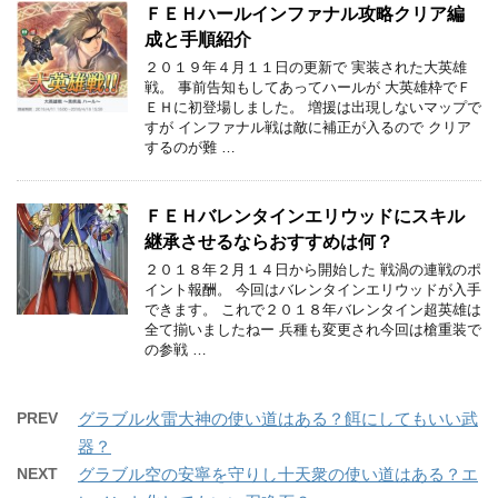
ＦＥＨハールインファナル攻略クリア編
成と手順紹介
２０１９年４月１１日の更新で 実装された大英雄
戦。 事前告知もしてあってハールが 大英雄枠でＦ
ＥＨに初登場しました。 増援は出現しないマップで
すが インファナル戦は敵に補正が入るので クリア
するのが難 …
ＦＥＨバレンタインエリウッドにスキル
継承させるならおすすめは何？
２０１８年２月１４日から開始した 戦渦の連戦のポ
イント報酬。 今回はバレンタインエリウッドが入手
できます。 これで２０１８年バレンタイン超英雄は
全て揃いましたねー 兵種も変更され今回は槍重装で
の参戦 …
PREV
グラブル火雷大神の使い道はある？餌にしてもいい武
器？
NEXT
グラブル空の安寧を守りし十天衆の使い道はある？エ