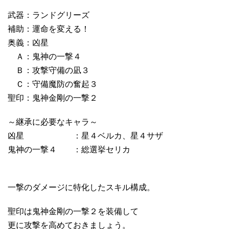
武器：ランドグリーズ
補助：運命を変える！
奥義：凶星
Ａ：鬼神の一撃４
Ｂ：攻撃守備の凪３
Ｃ：守備魔防の奮起３
聖印：鬼神金剛の一撃２
～継承に必要なキャラ～
凶星 ：星４ベルカ、星４サザ
鬼神の一撃４ ：総選挙セリカ
一撃のダメージに特化したスキル構成。
聖印は鬼神金剛の一撃２を装備して
更に攻撃を高めておきましょう。