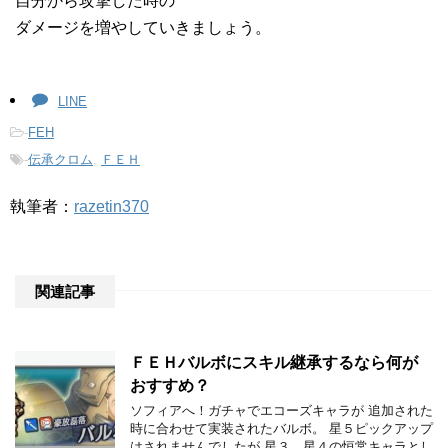
自分から攻撃した時の
ダメージを増やしていきましょう。
LINE
-
FEH
-
伝承クロム
,
ＦＥＨ
執筆者：
razetin370
関連記事
ＦＥＨバルボにスキル継承するなら何が
おすすめ？
ソフィアへ！ガチャでエコーズキャラが 追加された
時に合わせて実装されたバルボ。 星５ピックアップ
はされませんでしたが 星３、星４の恒常キャラとし