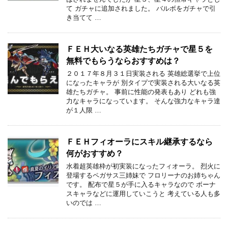
て ガチャに追加されました。 バルボをガチャで引
き当てて …
ＦＥＨ大いなる英雄たちガチャで星５を
無料でもらうならおすすめは？
２０１７年８月３１日実装される 英雄総選挙で上位
になったキャラが 別タイプで実装される大いなる英
雄たちガチャ。 事前に性能の発表もあり どれも強
力なキャラになっています。 そんな強力なキャラ達
が１人限 …
ＦＥＨフィオーラにスキル継承するなら
何がおすすめ？
水着超英雄枠が初実装になったフィオーラ。 烈火に
登場するペガサス三姉妹で フロリーナのお姉ちゃん
です。 配布で星５が手に入るキャラなので ボーナ
スキャラなどに運用していこうと 考えている人も多
いのでは …