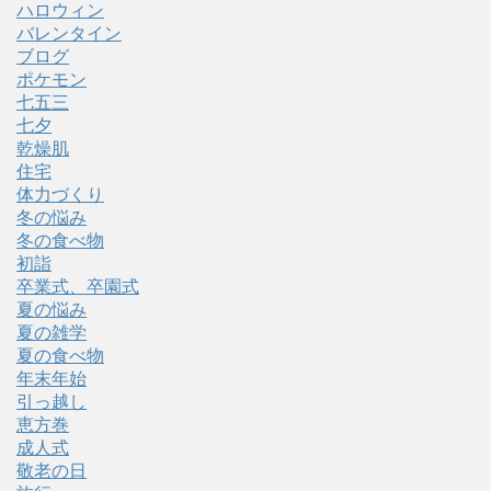
ハロウィン
バレンタイン
ブログ
ポケモン
七五三
七夕
乾燥肌
住宅
体力づくり
冬の悩み
冬の食べ物
初詣
卒業式、卒園式
夏の悩み
夏の雑学
夏の食べ物
年末年始
引っ越し
恵方巻
成人式
敬老の日