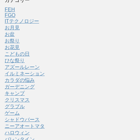
カテゴリー
FEH
FGO
ITテクノロジー
お月見
お盆
お祭り
お花見
こどもの日
ひな祭り
アズールレーン
イルミネーション
カラダの悩み
ガーデニング
キャンプ
クリスマス
グラブル
ゲーム
シャドウバース
ニーアオートマタ
ハロウィン
バレンタイン