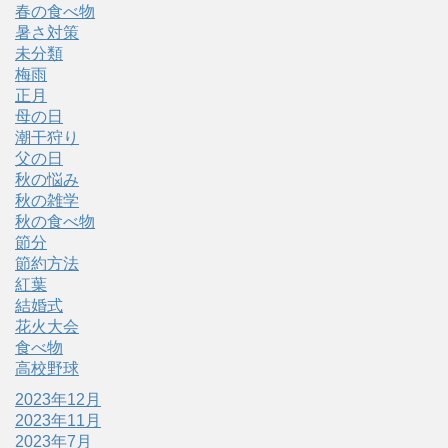
春の食べ物
暑さ対策
未分類
梅雨
正月
母の日
潮干狩り
父の日
秋の悩み
秋の雑学
秋の食べ物
節分
節約方法
紅葉
結婚式
花火大会
食べ物
高校野球
2023年12月
2023年11月
2023年7月