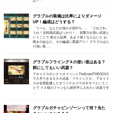
は？ …
グラブルの装備は比率によりダメージ
UP！編成はどうする？
「うーん、なんだか強さが頭打ち…」 「どれどれ、
うわ！古戦場武器ばっかり！」 攻撃力が高い武器と
いうことで 鍛えた結果、あまり強くならないと お
嘆きのあなた、その編成に異議アリ！ グラブルはた
だ強い装 …
グラブルフライングＡの使い道はある？
餌にしてもいい武器？
アオイドスのシナリオイベントTheEndofTHEDOSS
で入手できるＳＳＲ武器「フライングＡ」 アオイド
スが全面監修したオリジナルコラボギターというこ
とで ドス様のファンなら絶対手に入れたい武器です
…
グラブルガチャピンゾーンって何？当た