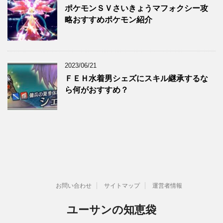
ポケモンＳＶさいきょうマフォクシー攻
略おすすめポケモン紹介
2023/06/21
ＦＥＨ水着男シェズにスキル継承するな
ら何がおすすめ？
お問い合わせ
サイトマップ
運営者情報
ユーサンの知恵袋