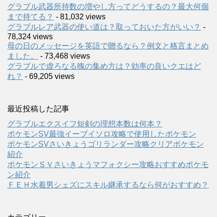
グラブル武器所持数の増やし方ってどうするの？最大何個
まで持てる？
- 81,032 views
グラブルレア武器の使い道は？取っておいた方がいい？
-
78,324 views
母の日のメッセージを英語で贈るなら？例文と格言まとめ
ました。
- 73,468 views
グラブルで虚ろなる魄の集め方は？効率の良いクエはど
れ？
- 69,205 views
最近投稿した記事
グラブルエクスイフ短剣の理想本数は何本？
ポケモンSV最強イーブイソロ攻略で使用したポケモン
ポケモンSVさいきょうゴリランダー攻略クリアポケモン
紹介
ポケモンＳＶさいきょうマフォクシー攻略おすすめポケモ
ン紹介
ＦＥＨ水着男シェズにスキル継承するなら何がおすすめ？