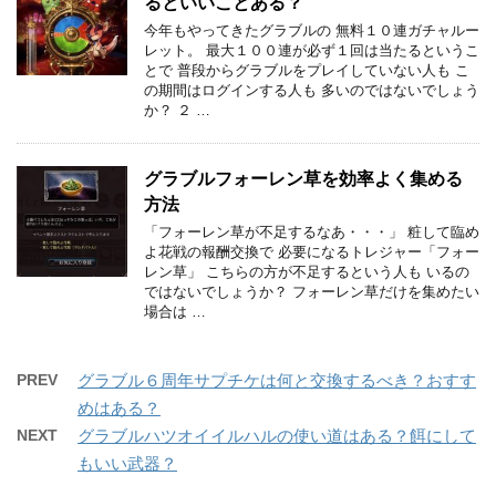
るといいことある？
今年もやってきたグラブルの 無料１０連ガチャルー
レット。 最大１００連が必ず１回は当たるというこ
とで 普段からグラブルをプレイしていない人も こ
の期間はログインする人も 多いのではないでしょう
か？ ２ …
グラブルフォーレン草を効率よく集める
方法
「フォーレン草が不足するなあ・・・」 粧して臨め
よ花戦の報酬交換で 必要になるトレジャー「フォー
レン草」 こちらの方が不足するという人も いるの
ではないでしょうか？ フォーレン草だけを集めたい
場合は …
PREV
グラブル６周年サプチケは何と交換するべき？おすす
めはある？
NEXT
グラブルハツオイイルハルの使い道はある？餌にして
もいい武器？