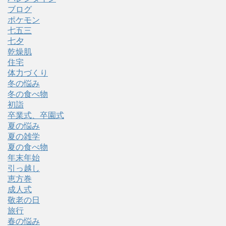
ブログ
ポケモン
七五三
七夕
乾燥肌
住宅
体力づくり
冬の悩み
冬の食べ物
初詣
卒業式、卒園式
夏の悩み
夏の雑学
夏の食べ物
年末年始
引っ越し
恵方巻
成人式
敬老の日
旅行
春の悩み