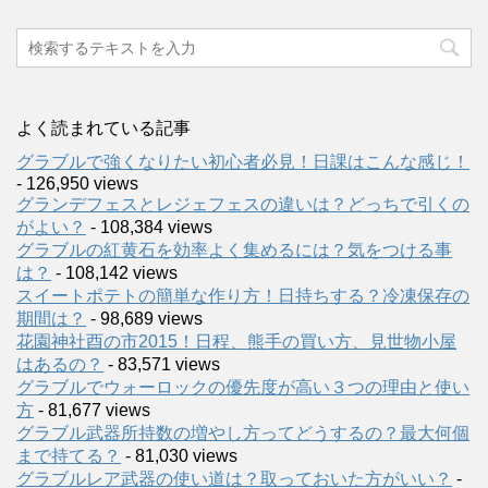
よく読まれている記事
グラブルで強くなりたい初心者必見！日課はこんな感じ！
- 126,950 views
グランデフェスとレジェフェスの違いは？どっちで引くの
がよい？
- 108,384 views
グラブルの紅黄石を効率よく集めるには？気をつける事
は？
- 108,142 views
スイートポテトの簡単な作り方！日持ちする？冷凍保存の
期間は？
- 98,689 views
花園神社酉の市2015！日程、熊手の買い方、見世物小屋
はあるの？
- 83,571 views
グラブルでウォーロックの優先度が高い３つの理由と使い
方
- 81,677 views
グラブル武器所持数の増やし方ってどうするの？最大何個
まで持てる？
- 81,030 views
グラブルレア武器の使い道は？取っておいた方がいい？
-