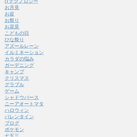
ITテクノロジー
お月見
お盆
お祭り
お花見
こどもの日
ひな祭り
アズールレーン
イルミネーション
カラダの悩み
ガーデニング
キャンプ
クリスマス
グラブル
ゲーム
シャドウバース
ニーアオートマタ
ハロウィン
バレンタイン
ブログ
ポケモン
七五三