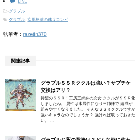
LINE
-
グラブル
-
グラブル
,
疾風怒濤の傭兵コンビ
執筆者：
razetin370
関連記事
グラブルＳＳＲククルは強い？サプチケ
交換はアリ？
待望のＳＳＲ！工房三姉妹の次女 ククルがＳＳＲ化
しましたね。 属性は水属性になり三姉妹で 編成が
組みやすくなりました。 そんなＳＳＲククルですが
強いキャラなのでしょうか？ 強ければ取っておきた
い。 …
グラブルお薬の意味は？どんな時に使わ