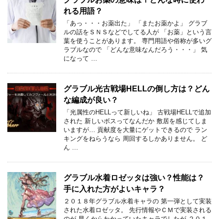
れる用語？
「あっ・・・お薬出た」 「またお薬かよ」 グラブ
ルの話をＳＮＳなどでしてる人が 「お薬」という言
葉を使うことがあります。 専門用語や俗称が多いグ
ラブルなので 「どんな意味なんだろう・・・」 気
になって …
グラブル光古戦場HELLの倒し方は？どん
な編成が良い？
「光属性のHELLって新しいね」 古戦場HELLで追加
された 新しいボスってなんだか 敷居を感じてしま
いますが… 貢献度を大量にゲットできるので ラン
キングをねらうなら 周回するしかありません。 ど
ん …
グラブル水着ロゼッタは強い？性能は？
手に入れた方がよいキャラ？
２０１８年グラブル水着キャラの 第一弾として実装
された水着ロゼッタ。 先行情報やＣＭで実装される
のが 早くからわかっていたキャラでしたが ２０１