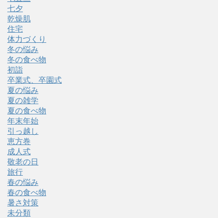
七夕
乾燥肌
住宅
体力づくり
冬の悩み
冬の食べ物
初詣
卒業式、卒園式
夏の悩み
夏の雑学
夏の食べ物
年末年始
引っ越し
恵方巻
成人式
敬老の日
旅行
春の悩み
春の食べ物
暑さ対策
未分類