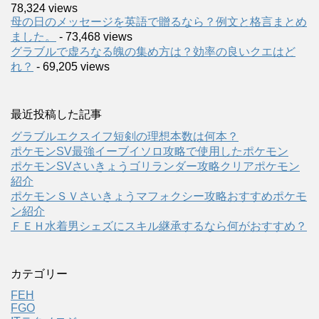
78,324 views
母の日のメッセージを英語で贈るなら？例文と格言まとめ
ました。
- 73,468 views
グラブルで虚ろなる魄の集め方は？効率の良いクエはど
れ？
- 69,205 views
最近投稿した記事
グラブルエクスイフ短剣の理想本数は何本？
ポケモンSV最強イーブイソロ攻略で使用したポケモン
ポケモンSVさいきょうゴリランダー攻略クリアポケモン
紹介
ポケモンＳＶさいきょうマフォクシー攻略おすすめポケモ
ン紹介
ＦＥＨ水着男シェズにスキル継承するなら何がおすすめ？
カテゴリー
FEH
FGO