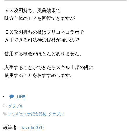
ＥＸ攻刃持ち、奥義効果で
味方全体のＨＰを回復できますが
ＥＸ攻刃持ちの杖はプリコネコラボで
入手できる司法神の錫杖が強いので
使用する機会がほとんどありません。
入手することができたらスキル上げの餌に
使用することをおすすめします。
LINE
-
グラブル
-
アウギュステ記念晶杖
,
グラブル
執筆者：
razetin370