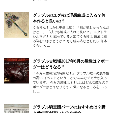
グラブルのユグ杖は理想編成に入る？何
本作ると良いの？
くるりん！しかし中身は杖！ 「剣が欲しかったんだ
けど…」 「杖でも編成に入れて良い？」 ユグドラ
シルマグナと 戦っていると出てくる杖は 編成に組
み込むべきかどうか？ もし組み込むとしたら 何本
くらいあ …
グラブル古戦場2017年6月の属性は？ボー
ダーはどうなる？
「今月も古戦場の時間だ！」 グラブル唯一の競争性
の高い イベントということで みんなチカラが入っ
ています。 今月の属性は？ HELLはどんな敵なの？
ボーダーはどうなりそう？ 気になるところを いっ
し …
グラブル騎空団パーツのおすすめは？購
入優先度が高いものを紹介