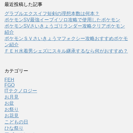
最近投稿した記事
グラブルエクスイフ短剣の理想本数は何本？
ポケモンSV最強イーブイソロ攻略で使用したポケモン
ポケモンSVさいきょうゴリランダー攻略クリアポケモン
紹介
ポケモンＳＶさいきょうマフォクシー攻略おすすめポケモ
ン紹介
ＦＥＨ水着男シェズにスキル継承するなら何がおすすめ？
カテゴリー
FEH
FGO
ITテクノロジー
お月見
お盆
お祭り
お花見
こどもの日
ひな祭り