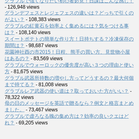
グラブルで強くなりたい初心者必見！日課はこんな感じ！
- 126,948 views
グランデフェスとレジェフェスの違いは？どっちで引くの
がよい？
- 108,383 views
グラブルの紅黄石を効率よく集めるには？気をつける事
は？
- 108,140 views
スイートポテトの簡単な作り方！日持ちする？冷凍保存の
期間は？
- 98,687 views
花園神社酉の市2015！日程、熊手の買い方、見世物小屋
はあるの？
- 83,569 views
グラブルでウォーロックの優先度が高い３つの理由と使い
方
- 81,675 views
グラブル武器所持数の増やし方ってどうするの？最大何個
まで持てる？
- 81,008 views
グラブルレア武器の使い道は？取っておいた方がいい？
-
78,322 views
母の日のメッセージを英語で贈るなら？例文と格言まとめ
ました。
- 73,467 views
グラブルで虚ろなる魄の集め方は？効率の良いクエはど
れ？
- 69,205 views