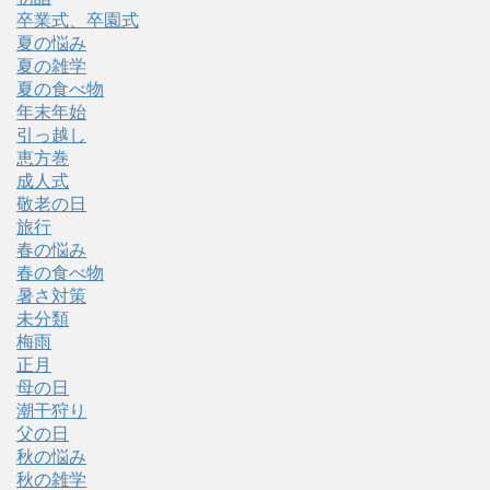
卒業式、卒園式
夏の悩み
夏の雑学
夏の食べ物
年末年始
引っ越し
恵方巻
成人式
敬老の日
旅行
春の悩み
春の食べ物
暑さ対策
未分類
梅雨
正月
母の日
潮干狩り
父の日
秋の悩み
秋の雑学