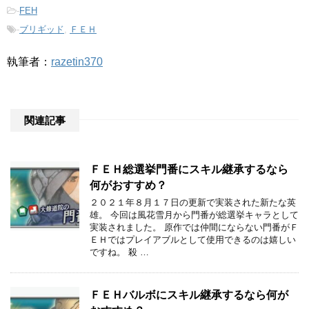
-
FEH
-
ブリギッド
,
ＦＥＨ
執筆者：
razetin370
関連記事
ＦＥＨ総選挙門番にスキル継承するなら
何がおすすめ？
２０２１年８月１７日の更新で実装された新たな英
雄。 今回は風花雪月から門番が総選挙キャラとして
実装されました。 原作では仲間にならない門番がＦ
ＥＨではプレイアブルとして使用できるのは嬉しい
ですね。 殺 …
ＦＥＨバルボにスキル継承するなら何が