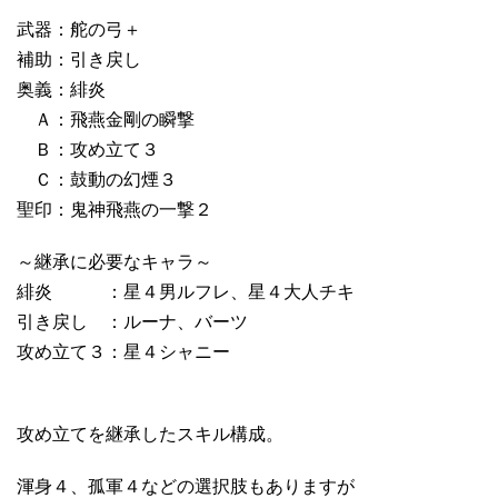
武器：舵の弓＋
補助：引き戻し
奥義：緋炎
Ａ：飛燕金剛の瞬撃
Ｂ：攻め立て３
Ｃ：鼓動の幻煙３
聖印：鬼神飛燕の一撃２
～継承に必要なキャラ～
緋炎 ：星４男ルフレ、星４大人チキ
引き戻し ：ルーナ、バーツ
攻め立て３：星４シャニー
攻め立てを継承したスキル構成。
渾身４、孤軍４などの選択肢もありますが