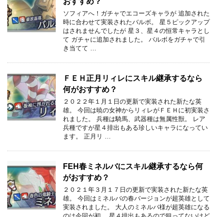
おすすめ？
ソフィアへ！ガチャでエコーズキャラが 追加された
時に合わせて実装されたバルボ。 星５ピックアップ
はされませんでしたが 星３、星４の恒常キャラとし
て ガチャに追加されました。 バルボをガチャで引
き当てて …
ＦＥＨ正月リィレにスキル継承するなら
何がおすすめ？
２０２２年１月１日の更新で実装された新たな英
雄。 今回は暁の女神からリィレがＦＥＨに初実装さ
れました。 兵種は騎馬、武器種は無属性獣。 レア
兵種ですが星４排出もある珍しいキャラになってい
ます。 正月リ …
FEH春ミネルバにスキル継承するなら何
がおすすめ？
２０２１年３月１７日の更新で実装された新たな英
雄。 今回はミネルバの春バージョンが超英雄として
実装されました。 大人のミネルバ様が超英雄になる
のは今回が初。 星４排出もあるので狙ってないけど