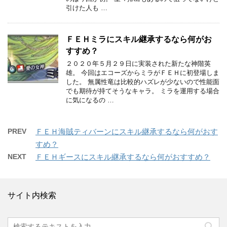
引けた人も …
ＦＥＨミラにスキル継承するなら何がお
すすめ？
２０２０年５月２９日に実装された新たな神階英
雄。 今回はエコーズからミラがＦＥＨに初登場しま
した。 無属性竜は比較的ハズレが少ないので性能面
でも期待が持てそうなキャラ。 ミラを運用する場合
に気になるの …
PREV
ＦＥＨ海賊ティバーンにスキル継承するなら何がおす
すめ？
NEXT
ＦＥＨギースにスキル継承するなら何がおすすめ？
サイト内検索