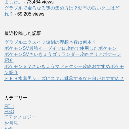
ました。
- 73,464 views
グラブルで虚ろなる魄の集め方は？効率の良いクエはど
れ？
- 69,205 views
最近投稿した記事
グラブルエクスイフ短剣の理想本数は何本？
ポケモンSV最強イーブイソロ攻略で使用したポケモン
ポケモンSVさいきょうゴリランダー攻略クリアポケモン
紹介
ポケモンＳＶさいきょうマフォクシー攻略おすすめポケモ
ン紹介
ＦＥＨ水着男シェズにスキル継承するなら何がおすすめ？
カテゴリー
FEH
FGO
ITテクノロジー
お月見