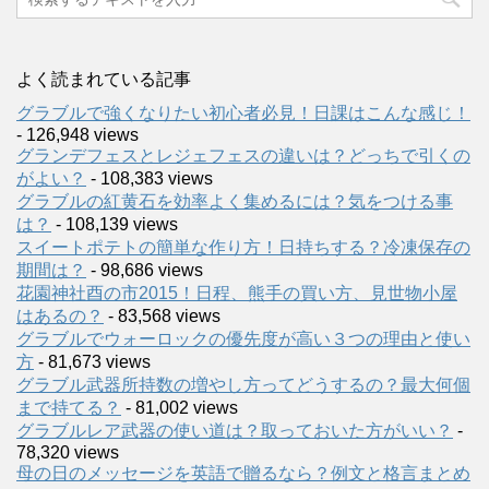
よく読まれている記事
グラブルで強くなりたい初心者必見！日課はこんな感じ！
- 126,948 views
グランデフェスとレジェフェスの違いは？どっちで引くの
がよい？
- 108,383 views
グラブルの紅黄石を効率よく集めるには？気をつける事
は？
- 108,139 views
スイートポテトの簡単な作り方！日持ちする？冷凍保存の
期間は？
- 98,686 views
花園神社酉の市2015！日程、熊手の買い方、見世物小屋
はあるの？
- 83,568 views
グラブルでウォーロックの優先度が高い３つの理由と使い
方
- 81,673 views
グラブル武器所持数の増やし方ってどうするの？最大何個
まで持てる？
- 81,002 views
グラブルレア武器の使い道は？取っておいた方がいい？
-
78,320 views
母の日のメッセージを英語で贈るなら？例文と格言まとめ