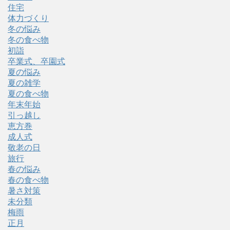
住宅
体力づくり
冬の悩み
冬の食べ物
初詣
卒業式、卒園式
夏の悩み
夏の雑学
夏の食べ物
年末年始
引っ越し
恵方巻
成人式
敬老の日
旅行
春の悩み
春の食べ物
暑さ対策
未分類
梅雨
正月