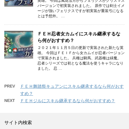
英雄。 今回は風花雪月からフェリクスがクリスマス
バージョンで初実装されました。 原作では剣士イメ
ージが強いフェリクスですが初実装が重装弓になる
とは予想外。 …
ＦＥＨ忍者女カムイにスキル継承するな
ら何がおすすめ？
２０２１年１１月５日の更新で実装された新たな英
雄。 今回はＦＥＩＦから女カムイが忍者バージョン
で実装されました。 兵種は騎馬、武器種は緑魔。
忍者シリーズでは初となる魔法を使うキャラになり
ました。 忍 …
PREV
ＦＥＨ舞踏祭キュアンにスキル継承するなら何がおす
すめ？
NEXT
ＦＥＨジルにスキル継承するなら何がおすすめ？
サイト内検索