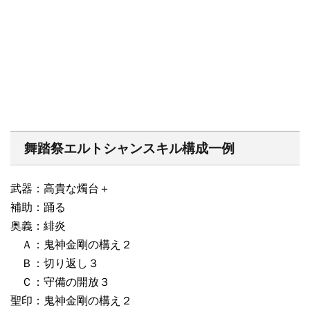
舞踏祭エルトシャンスキル構成一例
武器：高貴な燭台＋
補助：踊る
奥義：緋炎
Ａ：鬼神金剛の構え２
Ｂ：切り返し３
Ｃ：守備の開放３
聖印：鬼神金剛の構え２