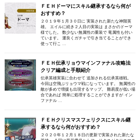
ＦＥＨドーマにスキル継承するなら何が
おすすめ？
２０１９年１月３０日に 実装された新たな神階英
雄。 エイルに続き２人目の実装は まさかのドーマ
様でした。 数少ない無属性の重装で 竜属性も付い
ています。 運良くガチャで引き当てることができ
使って行こ …
ＦＥＨ伝承リョウマインファナル攻略法
クリア編成と手順紹介
伝承英雄実装に合わせて 追加される伝承英雄戦。
今回は空飛ぶリョウマ戦になっています。 無属性の
敵が多めで増援も出現するマップ。 難易度が低い場
合であれば 簡単に処理することができますが イン
ファナル …
ＦＥＨクリスマスフェリクスにスキル継
承するなら何がおすすめ？
２０２０年１２月１８日の更新で実装された新たな