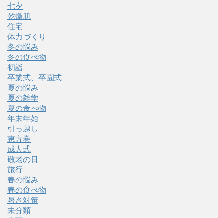
七夕
乾燥肌
住宅
体力づくり
冬の悩み
冬の食べ物
初詣
卒業式、卒園式
夏の悩み
夏の雑学
夏の食べ物
年末年始
引っ越し
恵方巻
成人式
敬老の日
旅行
春の悩み
春の食べ物
暑さ対策
未分類