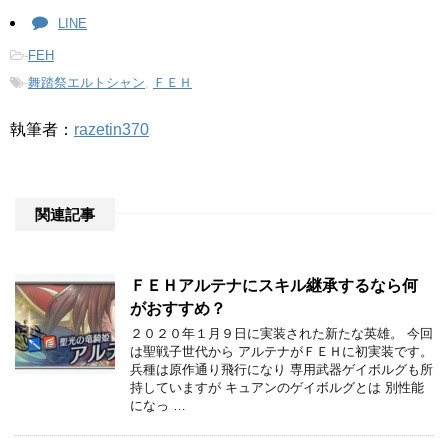
LINE
-
FEH
-
舞踏祭エルトシャン
,
ＦＥＨ
執筆者：
razetin370
関連記事
ＦＥＨアルテナにスキル継承するなら何
がおすすめ？
２０２０年１月９日に実装された新たな英雄。 今回
は聖戦子世代から アルテナがＦＥＨに初実装です。
兵種は原作通り飛行になり 専用武器ゲイボルグも所
持していますが キュアンのゲイボルグとは 別性能
になっ …