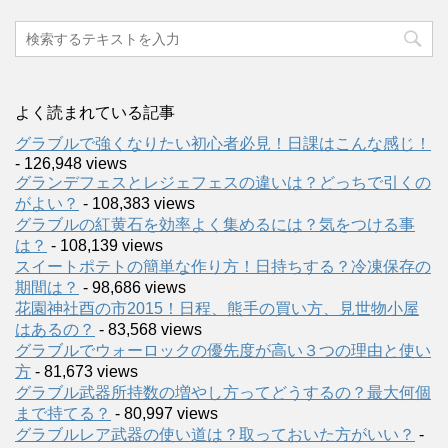
よく読まれている記事
グラブルで強くなりたい初心者必見！日課はこんな感じ！
- 126,948 views
グランデフェスとレジェフェスの違いは？どっちで引くの
がよい？
- 108,383 views
グラブルの紅黄石を効率よく集めるには？気をつける事
は？
- 108,139 views
スイートポテトの簡単な作り方！日持ちする？冷凍保存の
期間は？
- 98,686 views
花園神社酉の市2015！日程、熊手の買い方、見世物小屋
はあるの？
- 83,568 views
グラブルでウォーロックの優先度が高い３つの理由と使い
方
- 81,673 views
グラブル武器所持数の増やし方ってどうするの？最大何個
まで持てる？
- 80,997 views
グラブルレア武器の使い道は？取っておいた方がいい？
-