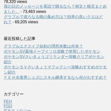
78,320 views
母の日のメッセージを英語で贈るなら？例文と格言まとめ
ました。
- 73,463 views
グラブルで虚ろなる魄の集め方は？効率の良いクエはど
れ？
- 69,205 views
最近投稿した記事
グラブルエクスイフ短剣の理想本数は何本？
ポケモンSV最強イーブイソロ攻略で使用したポケモン
ポケモンSVさいきょうゴリランダー攻略クリアポケモン
紹介
ポケモンＳＶさいきょうマフォクシー攻略おすすめポケモ
ン紹介
ＦＥＨ水着男シェズにスキル継承するなら何がおすすめ？
カテゴリー
FEH
FGO
ITテクノロジー