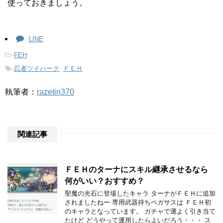
使っておきましょう。
LINE
-
FEH
-
忍者ツイハーク
,
ＦＥＨ
執筆者：
razetin370
関連記事
ＦＥＨのターナにスキル継承させるなら
何がいい？おすすめ？
聖魔の光石に登場したキャラ ターナがＦＥＨに追加
されましたねー 専用武器持ちペガサスは ＦＥＨ初
のキャラとなっています。 ガチャで運よく引き当て
たけど どうやって運用したらよいだろう・・・ ス