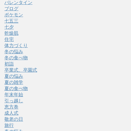
バレンタイン
ブログ
ポケモン
七五三
七夕
乾燥肌
住宅
体力づくり
冬の悩み
冬の食べ物
初詣
卒業式、卒園式
夏の悩み
夏の雑学
夏の食べ物
年末年始
引っ越し
恵方巻
成人式
敬老の日
旅行