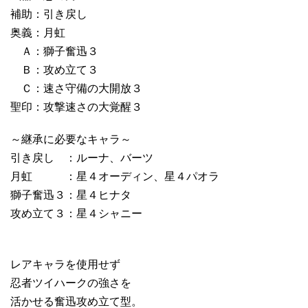
補助：引き戻し
奥義：月虹
Ａ：獅子奮迅３
Ｂ：攻め立て３
Ｃ：速さ守備の大開放３
聖印：攻撃速さの大覚醒３
～継承に必要なキャラ～
引き戻し ：ルーナ、バーツ
月虹 ：星４オーディン、星４パオラ
獅子奮迅３：星４ヒナタ
攻め立て３：星４シャニー
レアキャラを使用せず
忍者ツイハークの強さを
活かせる奮迅攻め立て型。