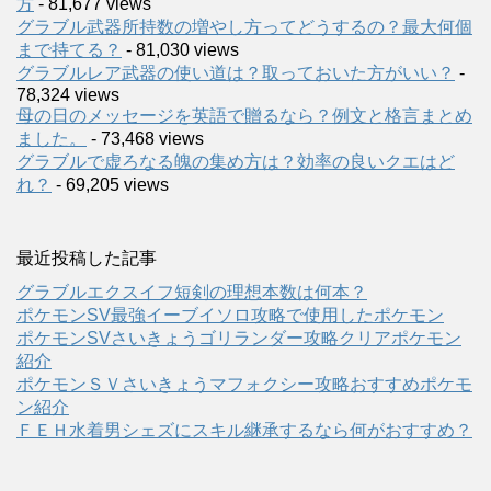
方
- 81,677 views
グラブル武器所持数の増やし方ってどうするの？最大何個
まで持てる？
- 81,030 views
グラブルレア武器の使い道は？取っておいた方がいい？
-
78,324 views
母の日のメッセージを英語で贈るなら？例文と格言まとめ
ました。
- 73,468 views
グラブルで虚ろなる魄の集め方は？効率の良いクエはど
れ？
- 69,205 views
最近投稿した記事
グラブルエクスイフ短剣の理想本数は何本？
ポケモンSV最強イーブイソロ攻略で使用したポケモン
ポケモンSVさいきょうゴリランダー攻略クリアポケモン
紹介
ポケモンＳＶさいきょうマフォクシー攻略おすすめポケモ
ン紹介
ＦＥＨ水着男シェズにスキル継承するなら何がおすすめ？