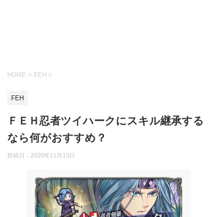
HOME
>
FEH
>
FEH
ＦＥＨ忍者ツイハークにスキル継承する
なら何がおすすめ？
投稿日：
2020年11月13日