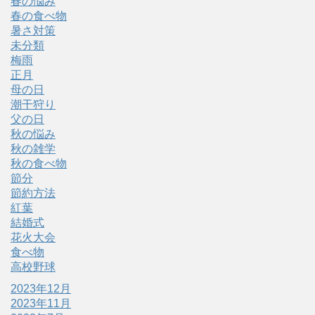
春の悩み
春の食べ物
暑さ対策
未分類
梅雨
正月
母の日
潮干狩り
父の日
秋の悩み
秋の雑学
秋の食べ物
節分
節約方法
紅葉
結婚式
花火大会
食べ物
高校野球
2023年12月
2023年11月