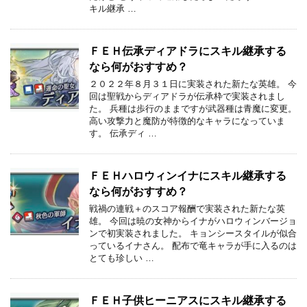
キル継承 …
ＦＥＨ伝承ディアドラにスキル継承する
なら何がおすすめ？
２０２２年８月３１日に実装された新たな英雄。 今
回は聖戦からディアドラが伝承枠で実装されまし
た。 兵種は歩行のままですが武器種は青魔に変更。
高い攻撃力と魔防が特徴的なキャラになっていま
す。 伝承ディ …
ＦＥＨハロウィンイナにスキル継承する
なら何がおすすめ？
戦禍の連戦＋のスコア報酬で実装された新たな英
雄。 今回は暁の女神からイナがハロウィンバージョ
ンで初実装されました。 キョンシースタイルが似合
っているイナさん。 配布で竜キャラが手に入るのは
とても珍しい …
ＦＥＨ子供ヒーニアスにスキル継承する