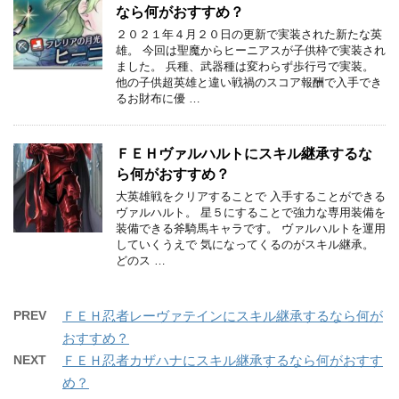
なら何がおすすめ？
２０２１年４月２０日の更新で実装された新たな英
雄。 今回は聖魔からヒーニアスが子供枠で実装され
ました。 兵種、武器種は変わらず歩行弓で実装。
他の子供超英雄と違い戦禍のスコア報酬で入手でき
るお財布に優 …
ＦＥＨヴァルハルトにスキル継承するな
ら何がおすすめ？
大英雄戦をクリアすることで 入手することができる
ヴァルハルト。 星５にすることで強力な専用装備を
装備できる斧騎馬キャラです。 ヴァルハルトを運用
していくうえで 気になってくるのがスキル継承。
どのス …
PREV
ＦＥＨ忍者レーヴァテインにスキル継承するなら何が
おすすめ？
NEXT
ＦＥＨ忍者カザハナにスキル継承するなら何がおすす
め？