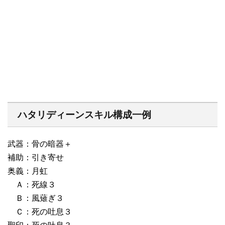
ハタリディーンスキル構成一例
武器：骨の暗器＋
補助：引き寄せ
奥義：月虹
Ａ：死線３
Ｂ：風薙ぎ３
Ｃ：死の吐息３