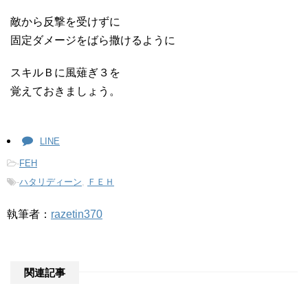
敵から反撃を受けずに
固定ダメージをばら撒けるように
スキルＢに風薙ぎ３を
覚えておきましょう。
LINE
-
FEH
-
ハタリディーン
,
ＦＥＨ
執筆者：
razetin370
関連記事