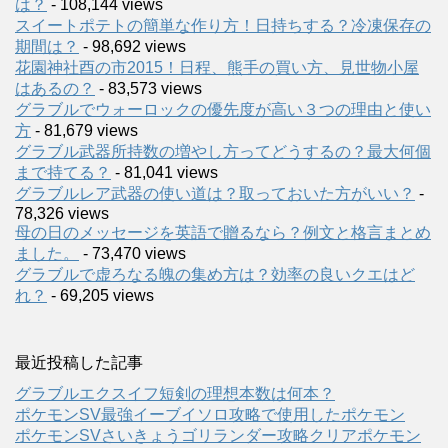
は？
- 108,144 views
スイートポテトの簡単な作り方！日持ちする？冷凍保存の
期間は？
- 98,692 views
花園神社酉の市2015！日程、熊手の買い方、見世物小屋
はあるの？
- 83,573 views
グラブルでウォーロックの優先度が高い３つの理由と使い
方
- 81,679 views
グラブル武器所持数の増やし方ってどうするの？最大何個
まで持てる？
- 81,041 views
グラブルレア武器の使い道は？取っておいた方がいい？
-
78,326 views
母の日のメッセージを英語で贈るなら？例文と格言まとめ
ました。
- 73,470 views
グラブルで虚ろなる魄の集め方は？効率の良いクエはど
れ？
- 69,205 views
最近投稿した記事
グラブルエクスイフ短剣の理想本数は何本？
ポケモンSV最強イーブイソロ攻略で使用したポケモン
ポケモンSVさいきょうゴリランダー攻略クリアポケモン