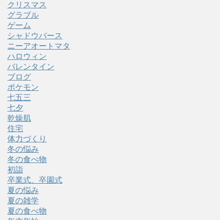
クリスマス
グラブル
ゲーム
シャドウバース
ニーアオートマタ
ハロウィン
バレンタイン
ブログ
ポケモン
七五三
七夕
乾燥肌
住宅
体力づくり
冬の悩み
冬の食べ物
初詣
卒業式、卒園式
夏の悩み
夏の雑学
夏の食べ物