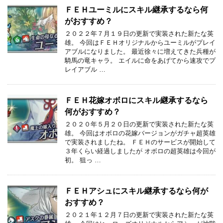
ＦＥＨユーミルにスキル継承するなら何
がおすすめ？
２０２２年７月１９日の更新で実装された新たな英
雄。 今回はＦＥＨオリジナルからユーミルがプレイ
アブルになりました。 最近徐々に増えてきた兵種が
騎馬の竜キャラ。 エイルに命をあげてから速攻でプ
レイアブル …
ＦＥＨ花嫁オボロにスキル継承するなら
何がおすすめ？
２０２０年５月２０日の更新で実装された新たな英
雄。 今回はオボロの花嫁バージョンがガチャ超英雄
で実装されましたね。 ＦＥＨのサービスが開始して
３年くらい経過しましたが オボロの超英雄は今回が
初。 狙っ …
ＦＥＨアシュにスキル継承するなら何が
おすすめ？
２０２１年１２月７日の更新で実装された新たな英