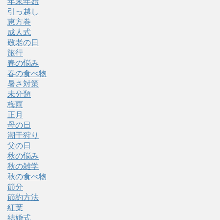
年末年始
引っ越し
恵方巻
成人式
敬老の日
旅行
春の悩み
春の食べ物
暑さ対策
未分類
梅雨
正月
母の日
潮干狩り
父の日
秋の悩み
秋の雑学
秋の食べ物
節分
節約方法
紅葉
結婚式