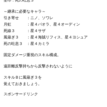
聖印：死の吐息３
～継承に必要なキャラ～
引き寄せ ：ニノ、ソワレ
月虹 ：星４パオラ、星４オーディン
死線３ ：星４サザ
風薙ぎ３ ：星４海賊リフィス、星４ヨシュア
死の吐息３ ：星４カミラ
固定ダメージ重視のスキル構成。
遠距離反撃持ちから反撃されないように
スキルＢに風薙ぎ３を
覚えておきましょう。
スポンサードリンク