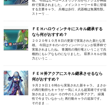
雄。 今回はヒーローズオリジナルからアシュが神階
枠で実装されました。 メインストーリー６章に登場
する主要キャラ。 兵種は歩行、武器種は無属性獣。
ストーリ …
ＦＥＨハロウィンチキにスキル継承する
なら何がおすすめ？
２０２０年１０月８日の更新で実装された新たな英
雄。 今回はチキのハロウィンバージョンが双界枠で
実装されましたね。 青属性の飛行竜ということで兵
種的にもレアなものになりました。 双界スキルが強
力というこ …
ＦＥＨ斧アクアにスキル継承させるなら
何がおすすめ？
９月２９日１６時から実装された新キャラ。 まさか
の再行動持ちキャラが 一気に４人も超英雄ですが追
加されましたねー その中の１人が斧アクア。 緑属
性で今までいなかった 再行動キャラの追加です。
そのまま …