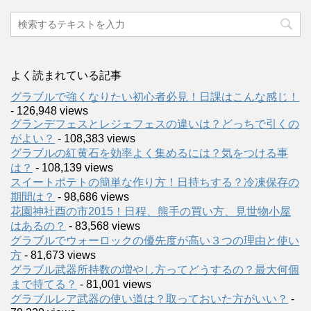
よく読まれている記事
グラブルで強くなりたい初心者必見！日課はこんな感じ！
- 126,948 views
グランデフェスとレジェフェスの違いは？どっちで引くの
がよい？
- 108,383 views
グラブルの紅黄石を効率よく集めるには？気をつける事
は？
- 108,139 views
スイートポテトの簡単な作り方！日持ちする？冷凍保存の
期間は？
- 98,686 views
花園神社酉の市2015！日程、熊手の買い方、見世物小屋
はあるの？
- 83,568 views
グラブルでウォーロックの優先度が高い３つの理由と使い
方
- 81,673 views
グラブル武器所持数の増やし方ってどうするの？最大何個
まで持てる？
- 81,001 views
グラブルレア武器の使い道は？取っておいた方がいい？
-