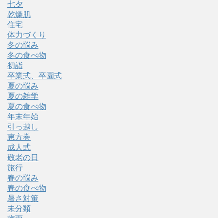
七夕
乾燥肌
住宅
体力づくり
冬の悩み
冬の食べ物
初詣
卒業式、卒園式
夏の悩み
夏の雑学
夏の食べ物
年末年始
引っ越し
恵方巻
成人式
敬老の日
旅行
春の悩み
春の食べ物
暑さ対策
未分類