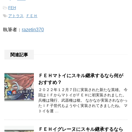
-
FEH
-
アトラス
,
ＦＥＨ
執筆者：
razetin370
関連記事
ＦＥＨマトイにスキル継承するなら何が
おすすめ？
２０２２年１２月７日に実装された新たな英雄。 今
回はＩＦからマトイがＦＥＨに初実装されました。
兵種は飛行、武器種は槍。 なかなか実装されなかっ
たＩＦ子世代もようやく実装されてきましたね。 マ
トイを運 …
ＦＥＨイグレーヌにスキル継承するなら