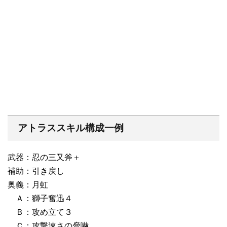
アトラススキル構成一例
武器：忍の三又斧＋
補助：引き戻し
奥義：月虹
Ａ：獅子奮迅４
Ｂ：攻め立て３
Ｃ：攻撃速さの脅嚇