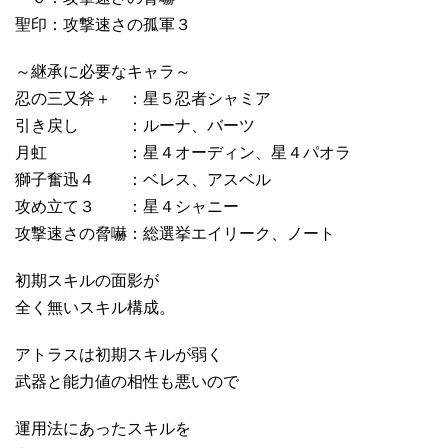
聖印：攻撃速さの孤軍３
～継承に必要なキャラ～
忍の三又斧＋ ：星５忍者シャミア
引き戻し ：ルーナ、バーツ
月虹 ：星４オーディン、星４パオラ
獅子奮迅４ ：ベレス、アスベル
攻め立て３ ：星４シャニー
攻撃速さの脅嚇：総選挙エイリーク、ノート
初期スキルの面影が
全く無いスキル構成。
アトラスは初期スキルが弱く
武器と能力値の相性も悪いので
運用法にあったスキルを