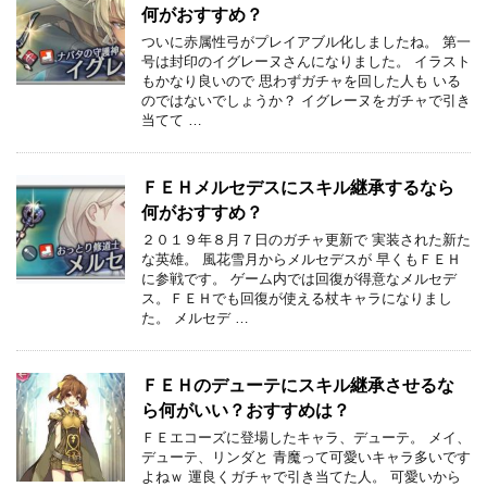
何がおすすめ？
ついに赤属性弓がプレイアブル化しましたね。 第一
号は封印のイグレーヌさんになりました。 イラスト
もかなり良いので 思わずガチャを回した人も いる
のではないでしょうか？ イグレーヌをガチャで引き
当てて …
ＦＥＨメルセデスにスキル継承するなら
何がおすすめ？
２０１９年８月７日のガチャ更新で 実装された新た
な英雄。 風花雪月からメルセデスが 早くもＦＥＨ
に参戦です。 ゲーム内では回復が得意なメルセデ
ス。ＦＥＨでも回復が使える杖キャラになりまし
た。 メルセデ …
ＦＥＨのデューテにスキル継承させるな
ら何がいい？おすすめは？
ＦＥエコーズに登場したキャラ、デューテ。 メイ、
デューテ、リンダと 青魔って可愛いキャラ多いです
よねｗ 運良くガチャで引き当てた人。 可愛いから