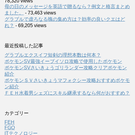
78,320 views
母の日のメッセージを英語で贈るなら？例文と格言まとめ
ました。
- 73,463 views
グラブルで虚ろなる魄の集め方は？効率の良いクエはど
れ？
- 69,205 views
最近投稿した記事
グラブルエクスイフ短剣の理想本数は何本？
ポケモンSV最強イーブイソロ攻略で使用したポケモン
ポケモンSVさいきょうゴリランダー攻略クリアポケモン
紹介
ポケモンＳＶさいきょうマフォクシー攻略おすすめポケモ
ン紹介
ＦＥＨ水着男シェズにスキル継承するなら何がおすすめ？
カテゴリー
FEH
FGO
ITテクノロジー