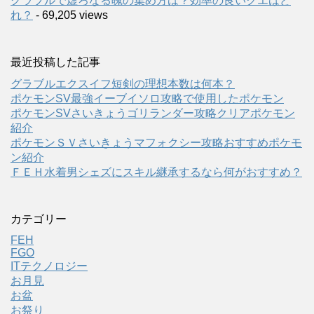
グラブルで虚ろなる魄の集め方は？効率の良いクエはど
れ？
- 69,205 views
最近投稿した記事
グラブルエクスイフ短剣の理想本数は何本？
ポケモンSV最強イーブイソロ攻略で使用したポケモン
ポケモンSVさいきょうゴリランダー攻略クリアポケモン
紹介
ポケモンＳＶさいきょうマフォクシー攻略おすすめポケモ
ン紹介
ＦＥＨ水着男シェズにスキル継承するなら何がおすすめ？
カテゴリー
FEH
FGO
ITテクノロジー
お月見
お盆
お祭り