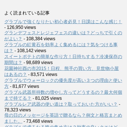
よく読まれている記事
グラブルで強くなりたい初心者必見！日課はこんな感じ！
- 126,950 views
グランデフェスとレジェフェスの違いは？どっちで引くの
がよい？
- 108,384 views
グラブルの紅黄石を効率よく集めるには？気をつける事
は？
- 108,142 views
スイートポテトの簡単な作り方！日持ちする？冷凍保存の
期間は？
- 98,689 views
花園神社酉の市2015！日程、熊手の買い方、見世物小屋
はあるの？
- 83,571 views
グラブルでウォーロックの優先度が高い３つの理由と使い
方
- 81,677 views
グラブル武器所持数の増やし方ってどうするの？最大何個
まで持てる？
- 81,025 views
グラブルレア武器の使い道は？取っておいた方がいい？
-
78,323 views
母の日のメッセージを英語で贈るなら？例文と格言まとめ
ました。
- 73,468 views