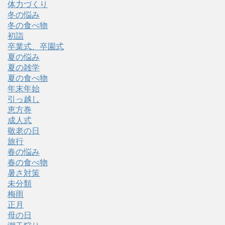
体力づくり
冬の悩み
冬の食べ物
初詣
卒業式、卒園式
夏の悩み
夏の雑学
夏の食べ物
年末年始
引っ越し
恵方巻
成人式
敬老の日
旅行
春の悩み
春の食べ物
暑さ対策
未分類
梅雨
正月
母の日