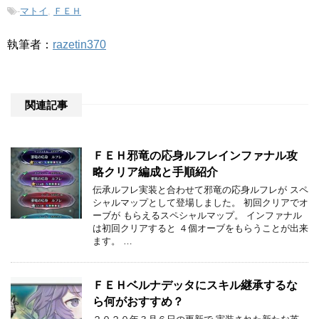
-
マトイ
,
ＦＥＨ
執筆者：
razetin370
関連記事
ＦＥＨ邪竜の応身ルフレインファナル攻
略クリア編成と手順紹介
伝承ルフレ実装と合わせて邪竜の応身ルフレが スペ
シャルマップとして登場しました。 初回クリアでオ
ーブが もらえるスペシャルマップ。 インファナル
は初回クリアすると ４個オーブをもらうことが出来
ます。 …
ＦＥＨベルナデッタにスキル継承するな
ら何がおすすめ？