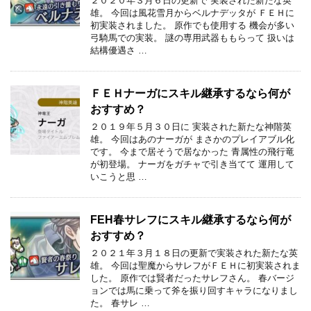
２０２０年３月６日の更新で 実装された新たな英
雄。 今回は風花雪月からベルナデッタが ＦＥＨに
初実装されました。 原作でも使用する 機会が多い
弓騎馬での実装。 謎の専用武器ももらって 扱いは
結構優遇さ …
ＦＥＨナーガにスキル継承するなら何が
おすすめ？
２０１９年５月３０日に 実装された新たな神階英
雄。 今回はあのナーガが まさかのプレイアブル化
です。 今まで居そうで居なかった 青属性の飛行竜
が初登場。 ナーガをガチャで引き当てて 運用して
いこうと思 …
FEH春サレフにスキル継承するなら何が
おすすめ？
２０２１年３月１８日の更新で実装された新たな英
雄。 今回は聖魔からサレフがＦＥＨに初実装されま
した。 原作では賢者だったサレフさん。 春バージ
ョンでは馬に乗って斧を振り回すキャラになりまし
た。 春サレ …