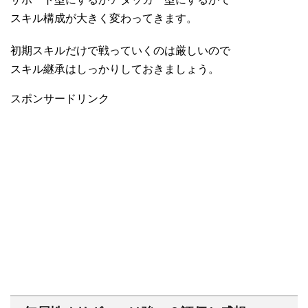
スキル構成が大きく変わってきます。
初期スキルだけで戦っていくのは厳しいので
スキル継承はしっかりしておきましょう。
スポンサードリンク