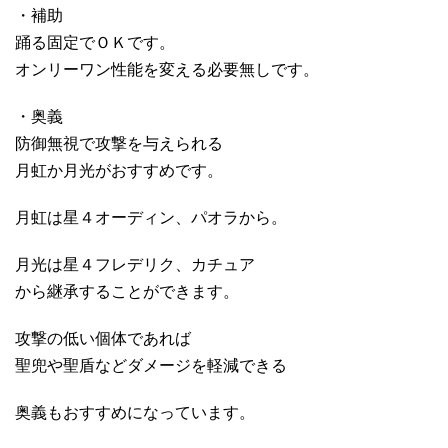
・補助
踊る固定でＯＫです。
オンリーワン性能を変える必要無しです。
・奥義
防御無視で攻撃を与えられる
月虹か月光がおすすめです。
月虹は星４オーディン、パオラから。
月光は星４フレデリク、カチュア
から継承することができます。
攻撃の低い個体であれば
聖兜や聖盾などダメージを軽減できる
奥義もおすすめになっています。