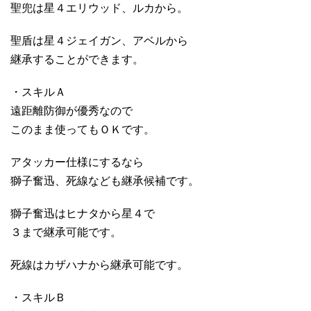
聖兜は星４エリウッド、ルカから。
聖盾は星４ジェイガン、アベルから
継承することができます。
・スキルＡ
遠距離防御が優秀なので
このまま使ってもＯＫです。
アタッカー仕様にするなら
獅子奮迅、死線なども継承候補です。
獅子奮迅はヒナタから星４で
３まで継承可能です。
死線はカザハナから継承可能です。
・スキルＢ