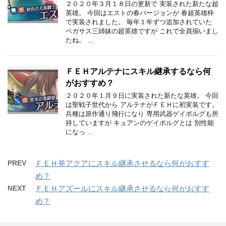
２０２０年３月１８日の更新で 実装された新たな超
英雄。 今回はエストの春バージョンが 春超英雄枠
で実装されました。 毎年１年ずつ追加されていた
ペガサス三姉妹の超英雄ですが これで全員揃いまし
たね。 …
ＦＥＨアルテナにスキル継承するなら何
がおすすめ？
２０２０年１月９日に実装された新たな英雄。 今回
は聖戦子世代から アルテナがＦＥＨに初実装です。
兵種は原作通り飛行になり 専用武器ゲイボルグも所
持していますが キュアンのゲイボルグとは 別性能
になっ …
PREV
ＦＥＨ斧アクアにスキル継承させるなら何がおすす
め？
NEXT
ＦＥＨアズールにスキル継承させるなら何がおすす
め？