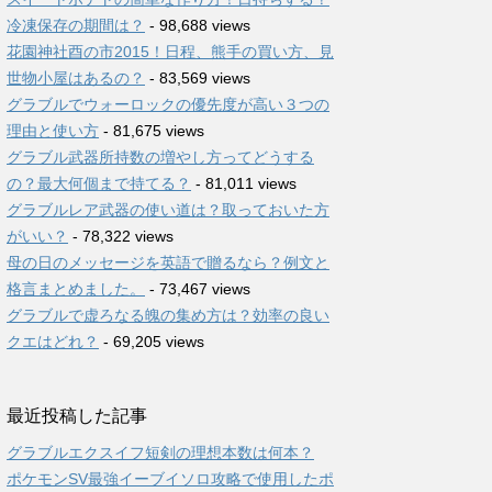
冷凍保存の期間は？
- 98,688 views
花園神社酉の市2015！日程、熊手の買い方、見
世物小屋はあるの？
- 83,569 views
グラブルでウォーロックの優先度が高い３つの
理由と使い方
- 81,675 views
グラブル武器所持数の増やし方ってどうする
の？最大何個まで持てる？
- 81,011 views
グラブルレア武器の使い道は？取っておいた方
がいい？
- 78,322 views
母の日のメッセージを英語で贈るなら？例文と
格言まとめました。
- 73,467 views
グラブルで虚ろなる魄の集め方は？効率の良い
クエはどれ？
- 69,205 views
最近投稿した記事
グラブルエクスイフ短剣の理想本数は何本？
ポケモンSV最強イーブイソロ攻略で使用したポ