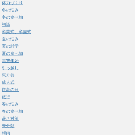
体力づくり
冬の悩み
冬の食べ物
初詣
卒業式、卒園式
夏の悩み
夏の雑学
夏の食べ物
年末年始
引っ越し
恵方巻
成人式
敬老の日
旅行
春の悩み
春の食べ物
暑さ対策
未分類
梅雨