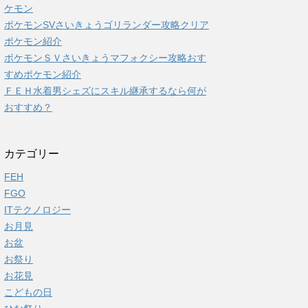
ケモン
ポケモンSVさいきょうゴリランダー攻略クリア
ポケモン紹介
ポケモンＳＶさいきょうマフォクシー攻略おす
すめポケモン紹介
ＦＥＨ水着男シェズにスキル継承するなら何が
おすすめ？
カテゴリー
FEH
FGO
ITテクノロジー
お月見
お盆
お祭り
お花見
こどもの日