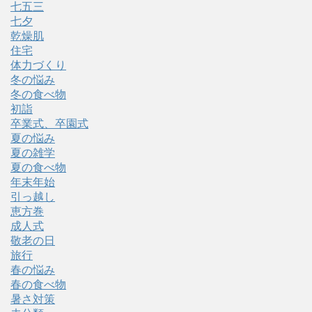
七五三
七夕
乾燥肌
住宅
体力づくり
冬の悩み
冬の食べ物
初詣
卒業式、卒園式
夏の悩み
夏の雑学
夏の食べ物
年末年始
引っ越し
恵方巻
成人式
敬老の日
旅行
春の悩み
春の食べ物
暑さ対策