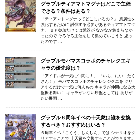
グラブルティアマトマグナはどこで主催
できる？条件はある？
「ティアマトマグナってどこにいるの？」 風属性を
強化するために 討伐する必要があるティアマトマグ
ナ。 ＢＰ参加だけでは武器が なかなか集まらなか
ったので そろそろ主催をして集めていこうと 思っ
たのです …
グラブルモバマスコラボのチャレクエキ
ャラの優先度は？
「アイドルが一気に仲間に！」 「いち、にい…たく
さん！」 モバマスコラボのチャレンジクエを クリ
アするだけで一気に何人もの キャラが仲間になる大
盤振る舞い！ キャラがいない序盤としては ありが
たい展開 …
グラブル６周年イベの十天衆は誰を交換
するべき？おすすめはいる？
６周年イベ「こくう、しんしん」では シナリオをク
リアすることで 十天衆を交換することができます。