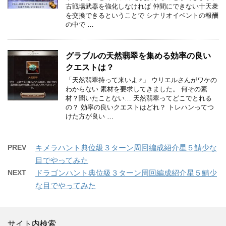
古戦場武器を強化しなければ 仲間にできない十天衆
を交換できるということで シナリオイベントの報酬
の中で …
グラブルの天然翡翠を集める効率の良い
クエストは？
「天然翡翠持って来いよ♂」 ウリエルさんがワケの
わからない 素材を要求してきました。 何その素
材？聞いたことない… 天然翡翠ってどこでとれる
の？ 効率の良いクエストはどれ？ トレハンってつ
けた方が良い …
PREV
キメラハント典位級３ターン周回編成紹介星５鯖少な
目でやってみた
NEXT
ドラゴンハント典位級３ターン周回編成紹介星５鯖少
な目でやってみた
サイト内検索