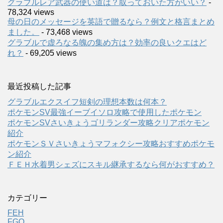
グラブルレア武器の使い道は？取っておいた方がいい？
-
78,324 views
母の日のメッセージを英語で贈るなら？例文と格言まとめ
ました。
- 73,468 views
グラブルで虚ろなる魄の集め方は？効率の良いクエはど
れ？
- 69,205 views
最近投稿した記事
グラブルエクスイフ短剣の理想本数は何本？
ポケモンSV最強イーブイソロ攻略で使用したポケモン
ポケモンSVさいきょうゴリランダー攻略クリアポケモン
紹介
ポケモンＳＶさいきょうマフォクシー攻略おすすめポケモ
ン紹介
ＦＥＨ水着男シェズにスキル継承するなら何がおすすめ？
カテゴリー
FEH
FGO