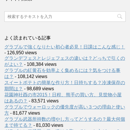
よく読まれている記事
グラブルで強くなりたい初心者必見！日課はこんな感じ！
- 126,950 views
グランデフェスとレジェフェスの違いは？どっちで引くの
がよい？
- 108,384 views
グラブルの紅黄石を効率よく集めるには？気をつける事
は？
- 108,142 views
スイートポテトの簡単な作り方！日持ちする？冷凍保存の
期間は？
- 98,689 views
花園神社酉の市2015！日程、熊手の買い方、見世物小屋
はあるの？
- 83,571 views
グラブルでウォーロックの優先度が高い３つの理由と使い
方
- 81,677 views
グラブル武器所持数の増やし方ってどうするの？最大何個
まで持てる？
- 81,030 views