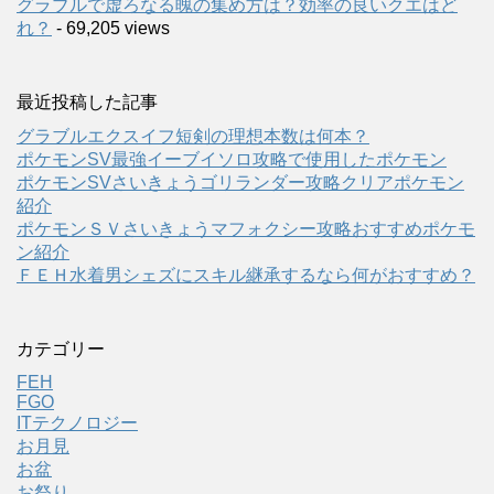
グラブルで虚ろなる魄の集め方は？効率の良いクエはど
れ？
- 69,205 views
最近投稿した記事
グラブルエクスイフ短剣の理想本数は何本？
ポケモンSV最強イーブイソロ攻略で使用したポケモン
ポケモンSVさいきょうゴリランダー攻略クリアポケモン
紹介
ポケモンＳＶさいきょうマフォクシー攻略おすすめポケモ
ン紹介
ＦＥＨ水着男シェズにスキル継承するなら何がおすすめ？
カテゴリー
FEH
FGO
ITテクノロジー
お月見
お盆
お祭り