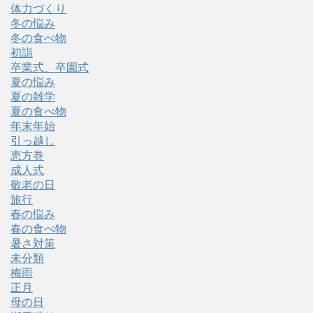
体力づくり
冬の悩み
冬の食べ物
初詣
卒業式、卒園式
夏の悩み
夏の雑学
夏の食べ物
年末年始
引っ越し
恵方巻
成人式
敬老の日
旅行
春の悩み
春の食べ物
暑さ対策
未分類
梅雨
正月
母の日