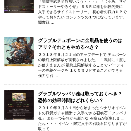
「闇属性武器全然無いよう・・・」 「じゃあ、サイ
ドストーリーやろうぜ」 ＳＳＲ武器を比較的楽に
入手できるサイドストーリー。 初心者の戦力ＵＰで
やっておきたい コンテンツの１つになっています。
闇古戦 …
グラブルテュポーンに金剛晶を使うのは
アリ？それともやめるべき？
２０１８年６月２１日のアップデートで テュポーン
の最終上限解放が実装されました。 １戦闘に１度し
か使えませんが 最終上限解放することで パーティ
ーの奥義ゲージを １００％ＵＰすることができる
強力な召 …
グラブルツッパリ魂は取っておくべき？
恐怖の効果時間はどれくらい？
２０１９年３月３１日から始まった シナリオイベン
トの戦貨ガチャ報酬で 入手できる召喚石「ツッパリ
魂」 また一つ妄想から新たな 召喚石が誕生しまし
たね・・・ イベント限定入手の召喚石になりますが
取って …