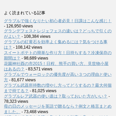
よく読まれている記事
グラブルで強くなりたい初心者必見！日課はこんな感じ！
- 126,950 views
グランデフェスとレジェフェスの違いは？どっちで引くの
がよい？
- 108,384 views
グラブルの紅黄石を効率よく集めるには？気をつける事
は？
- 108,142 views
スイートポテトの簡単な作り方！日持ちする？冷凍保存の
期間は？
- 98,689 views
花園神社酉の市2015！日程、熊手の買い方、見世物小屋
はあるの？
- 83,571 views
グラブルでウォーロックの優先度が高い３つの理由と使い
方
- 81,677 views
グラブル武器所持数の増やし方ってどうするの？最大何個
まで持てる？
- 81,025 views
グラブルレア武器の使い道は？取っておいた方がいい？
-
78,323 views
母の日のメッセージを英語で贈るなら？例文と格言まとめ
ました。
- 73,468 views