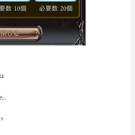
は
た。
？