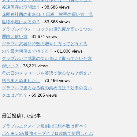
冷凍保存の期間は？
- 98,686 views
花園神社酉の市2015！日程、熊手の買い方、見
世物小屋はあるの？
- 83,568 views
グラブルでウォーロックの優先度が高い３つの
理由と使い方
- 81,674 views
グラブル武器所持数の増やし方ってどうする
の？最大何個まで持てる？
- 81,006 views
グラブルレア武器の使い道は？取っておいた方
がいい？
- 78,321 views
母の日のメッセージを英語で贈るなら？例文と
格言まとめました。
- 73,466 views
グラブルで虚ろなる魄の集め方は？効率の良い
クエはどれ？
- 69,205 views
最近投稿した記事
グラブルエクスイフ短剣の理想本数は何本？
ポケモンSV最強イーブイソロ攻略で使用したポ