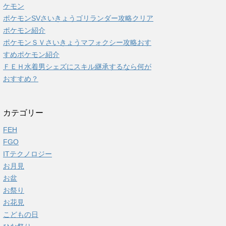
ケモン
ポケモンSVさいきょうゴリランダー攻略クリア
ポケモン紹介
ポケモンＳＶさいきょうマフォクシー攻略おす
すめポケモン紹介
ＦＥＨ水着男シェズにスキル継承するなら何が
おすすめ？
カテゴリー
FEH
FGO
ITテクノロジー
お月見
お盆
お祭り
お花見
こどもの日