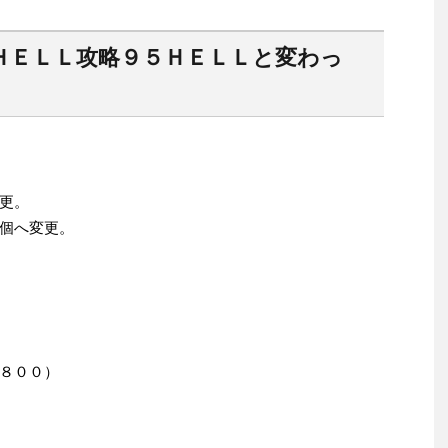
ＨＥＬＬ攻略９５ＨＥＬＬと変わっ
更。
個へ変更。
８００）