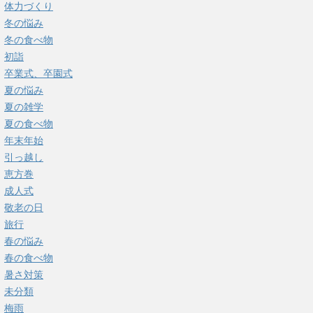
体力づくり
冬の悩み
冬の食べ物
初詣
卒業式、卒園式
夏の悩み
夏の雑学
夏の食べ物
年末年始
引っ越し
恵方巻
成人式
敬老の日
旅行
春の悩み
春の食べ物
暑さ対策
未分類
梅雨