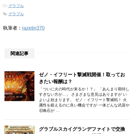
-
グラブル
-
グラブル
執筆者：
razetin370
関連記事
ゼノ・イフリート撃滅戦開催！取ってお
きたい報酬は？
「ついに火の時代が来るか！？」 「あんまり期待し
すぎない方が…」 さまざまな意見はありますが い
よいよ始まります。 ゼノ・イフリート撃滅戦！ 火
属性を鍛えるのに良い機会ですが 一体どんな武器や
召喚石が …
グラブルスカイグランデファイトで交換