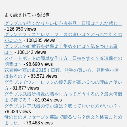
よく読まれている記事
グラブルで強くなりたい初心者必見！日課はこんな感じ！
- 126,950 views
グランデフェスとレジェフェスの違いは？どっちで引くの
がよい？
- 108,385 views
グラブルの紅黄石を効率よく集めるには？気をつける事
は？
- 108,142 views
スイートポテトの簡単な作り方！日持ちする？冷凍保存の
期間は？
- 98,690 views
花園神社酉の市2015！日程、熊手の買い方、見世物小屋
はあるの？
- 83,571 views
グラブルでウォーロックの優先度が高い３つの理由と使い
方
- 81,677 views
グラブル武器所持数の増やし方ってどうするの？最大何個
まで持てる？
- 81,034 views
グラブルレア武器の使い道は？取っておいた方がいい？
-
78,324 views
母の日のメッセージを英語で贈るなら？例文と格言まとめ
ました。
- 73,468 views