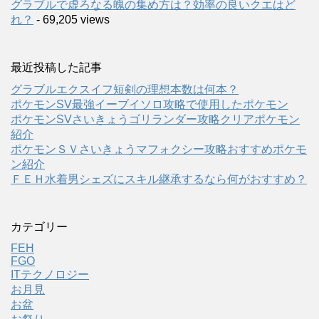
グラブルで虚ろなる魄の集め方は？効率の良いクエはど
れ？
- 69,205 views
最近投稿した記事
グラブルエクスイフ短剣の理想本数は何本？
ポケモンSV最強イーブイソロ攻略で使用したポケモン
ポケモンSVさいきょうゴリランダー攻略クリアポケモン
紹介
ポケモンＳＶさいきょうマフォクシー攻略おすすめポケモ
ン紹介
ＦＥＨ水着男シェズにスキル継承するなら何がおすすめ？
カテゴリー
FEH
FGO
ITテクノロジー
お月見
お盆