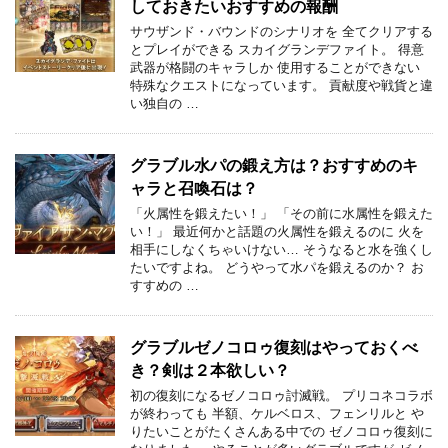
しておきたいおすすめの報酬
サウザンド・バウンドのシナリオを 全てクリアする
とプレイができる スカイグランデファイト。 得意
武器が格闘のキャラしか 使用することができない
特殊なクエストになっています。 貢献度や戦貨と違
い独自の …
グラブル水パの鍛え方は？おすすめのキ
ャラと召喚石は？
「火属性を鍛えたい！」 「その前に水属性を鍛えた
い！」 最近何かと話題の火属性を鍛えるのに 火を
相手にしなくちゃいけない… そうなると水を強くし
たいですよね。 どうやって水パを鍛えるのか？ お
すすめの …
グラブルゼノコロゥ復刻はやっておくべ
き？剣は２本欲しい？
初の復刻になるゼノコロゥ討滅戦。 プリコネコラボ
が終わっても 半額、ケルベロス、フェンリルと や
りたいことがたくさんある中での ゼノコロゥ復刻に