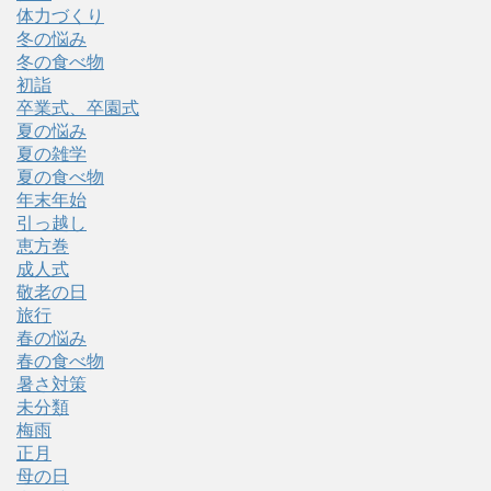
体力づくり
冬の悩み
冬の食べ物
初詣
卒業式、卒園式
夏の悩み
夏の雑学
夏の食べ物
年末年始
引っ越し
恵方巻
成人式
敬老の日
旅行
春の悩み
春の食べ物
暑さ対策
未分類
梅雨
正月
母の日