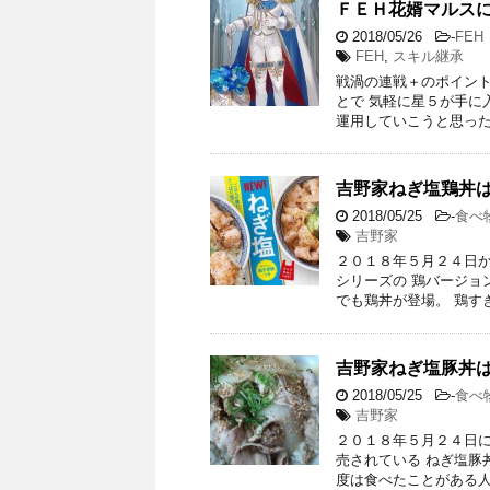
ＦＥＨ花婿マルス
2018/05/26
-
FEH
FEH
,
スキル継承
戦渦の連戦＋のポイント
とで 気軽に星５が手に
運用していこうと思った
吉野家ねぎ塩鶏丼
2018/05/25
-
食べ
吉野家
２０１８年５月２４日か
シリーズの 鶏バージョ
でも鶏丼が登場。 鶏す
吉野家ねぎ塩豚丼
2018/05/25
-
食べ
吉野家
２０１８年５月２４日に
売されている ねぎ塩豚
度は食べたことがある人