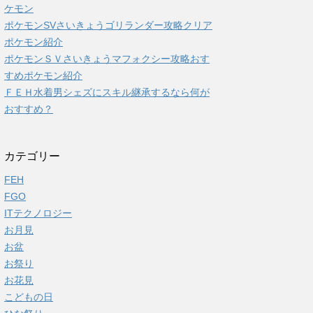
ケモン
ポケモンSVさいきょうゴリランダー攻略クリア
ポケモン紹介
ポケモンＳＶさいきょうマフォクシー攻略おす
すめポケモン紹介
ＦＥＨ水着男シェズにスキル継承するなら何が
おすすめ？
カテゴリー
FEH
FGO
ITテクノロジー
お月見
お盆
お祭り
お花見
こどもの日