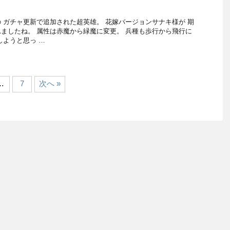
 ガチャ更新で追加された超英雄。 花嫁バージョンサナキ様が 期
ましたね。 属性は赤魔から緑魔に変更。 兵種も歩行から飛行に
しようと思っ …
…
7
次へ »