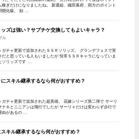
ム稼ぎだけになりましたね。 新選組、織田幕府、両方のポイント
開化級。 効 …
リッズは強い？サプチケ交換してもよいキャラ？
ブル
 ガチャ更新で追加されたＳＳＲソリッズ。 グランデフェスで実
ラだと思っている人もいましたが 恒常ＳＳＲキャラになっていま
たソリッズです …
ャにスキル継承するなら何がおすすめ？
 ガチャ更新で追加された超英雄。 花嫁シリーズ第二弾で サーリ
サナキとニニアンは飛行でしたが サーリャだけは変わらず歩行で
理由があるの …
にスキル継承するなら何がおすすめ？