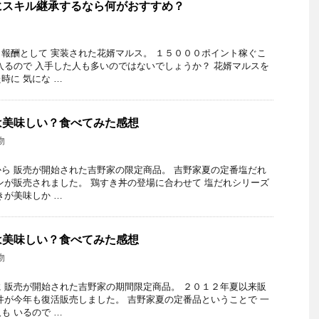
にスキル継承するなら何がおすすめ？
報酬として 実装された花婿マルス。 １５０００ポイント稼ぐこ
入るので 入手した人も多いのではないでしょうか？ 花婿マルスを
時に 気にな …
は美味しい？食べてみた感想
物
ら 販売が開始された吉野家の限定商品。 吉野家夏の定番塩だれ
ンが販売されました。 鶏すき丼の登場に合わせて 塩だれシリーズ
きが美味しか …
は美味しい？食べてみた感想
物
 販売が開始された吉野家の期間限定商品。 ２０１２年夏以来販
丼が今年も復活販売しました。 吉野家夏の定番品ということで 一
も いるので …