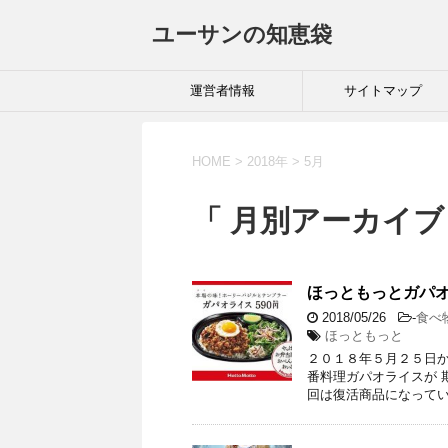
ユーサンの知恵袋
運営者情報
サイトマップ
HOME
>
2018年
>
5月
「 月別アーカイブ：
ほっともっとガパ
2018/05/26
-
食べ
ほっともっと
２０１８年５月２５日か
番料理ガパオライスが 
回は復活商品になってい