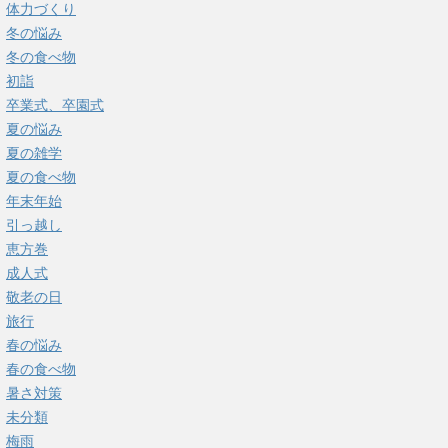
体力づくり
冬の悩み
冬の食べ物
初詣
卒業式、卒園式
夏の悩み
夏の雑学
夏の食べ物
年末年始
引っ越し
恵方巻
成人式
敬老の日
旅行
春の悩み
春の食べ物
暑さ対策
未分類
梅雨