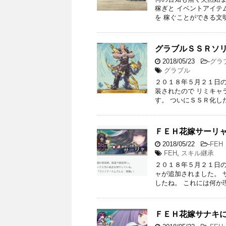
稼ぎと イベントアイテ
を 稼ぐことができる文明
グラブルＳＳＲソ
2018/05/23
-
グラ
グラブル
２０１８年５月２１日の
装されたので リミキャ
す。 ついにＳＳＲ化し
ＦＥＨ花嫁サーリ
2018/05/22
-
FEH
FEH
,
スキル継承
２０１８年５月２１日の
ャが追加されました。 
したね。 これには何か
ＦＥＨ花嫁サナキ