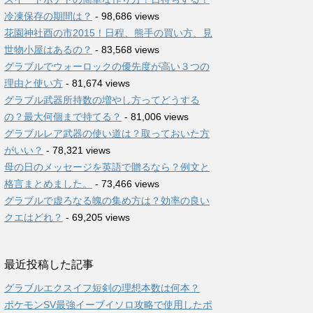
冷凍保存の期間は？
- 98,686 views
花園神社酉の市2015！日程、熊手の買い方、見
世物小屋はあるの？
- 83,568 views
グラブルでウォーロックの優先度が高い３つの
理由と使い方
- 81,674 views
グラブル武器所持数の増やし方ってどうする
の？最大何個まで持てる？
- 81,006 views
グラブルレア武器の使い道は？取っておいた方
がいい？
- 78,321 views
母の日のメッセージを英語で贈るなら？例文と
格言まとめました。
- 73,466 views
グラブルで虚ろなる魄の集め方は？効率の良い
クエはどれ？
- 69,205 views
最近投稿した記事
グラブルエクスイフ短剣の理想本数は何本？
ポケモンSV最強イーブイソロ攻略で使用したポ