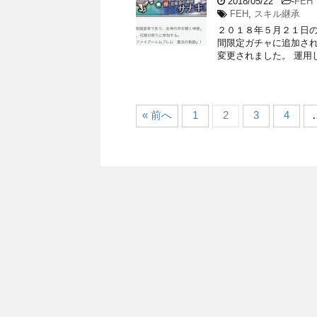
2018/05/22
-
FEH
FEH
,
スキル継承
２０１８年５月２１日の
間限定ガチャに追加され
変更されました。 運用
« 前へ
1
2
3
4