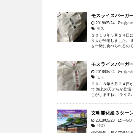
モスライスバーガ
2018/05/24
-
食べ
モス
２０１８年５月２４日に
り天が登場しました。 
を一緒に食べられるので
モスライスバーガ
2018/05/24
-
食べ
モス
２０１８年５月２４日か
で 海老の天ぷらが登場
じがしますね。 ライス
文明開化級３ター
2018/05/23
-
FGO
FGO
何の告知も無く突然始ま