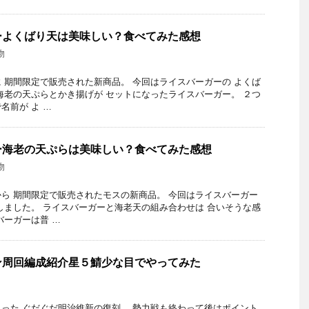
ーよくばり天は美味しい？食べてみた感想
物
 期間限定で販売された新商品。 今回はライスバーガーの よくば
海老の天ぷらとかき揚げが セットになったライスバーガー。 ２つ
名前が よ …
ー海老の天ぷらは美味しい？食べてみた感想
物
ら 期間限定で販売されたモスの新商品。 今回はライスバーガー
しました。 ライスバーガーと海老天の組み合わせは 合いそうな感
バーガーは普 …
ン周回編成紹介星５鯖少な目でやってみた
った ぐだぐだ明治維新の復刻。 勢力戦も終わって後はポイント