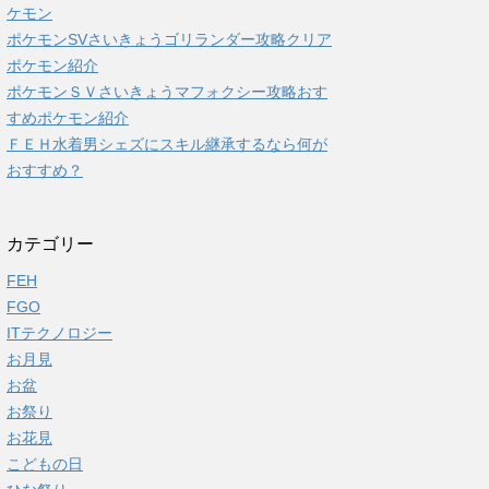
ケモン
ポケモンSVさいきょうゴリランダー攻略クリア
ポケモン紹介
ポケモンＳＶさいきょうマフォクシー攻略おす
すめポケモン紹介
ＦＥＨ水着男シェズにスキル継承するなら何が
おすすめ？
カテゴリー
FEH
FGO
ITテクノロジー
お月見
お盆
お祭り
お花見
こどもの日