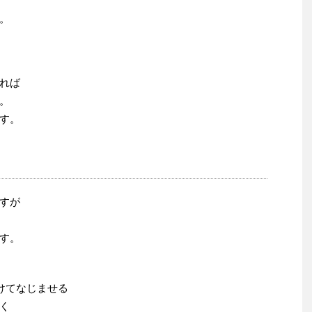
。
れば
。
す。
すが
す。
けてなじませる
く