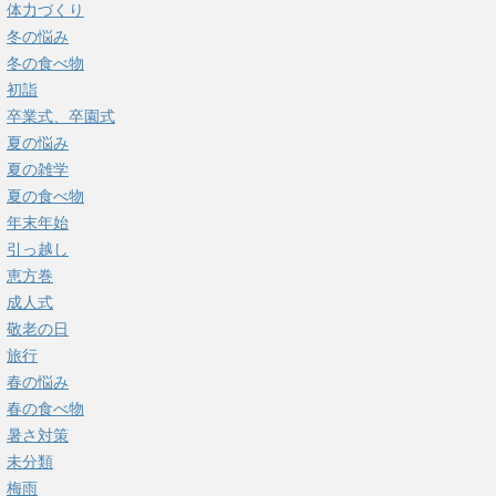
体力づくり
冬の悩み
冬の食べ物
初詣
卒業式、卒園式
夏の悩み
夏の雑学
夏の食べ物
年末年始
引っ越し
恵方巻
成人式
敬老の日
旅行
春の悩み
春の食べ物
暑さ対策
未分類
梅雨