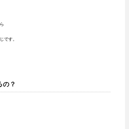
ら
じです。
るの？