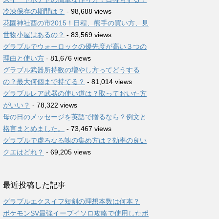
冷凍保存の期間は？
- 98,688 views
花園神社酉の市2015！日程、熊手の買い方、見
世物小屋はあるの？
- 83,569 views
グラブルでウォーロックの優先度が高い３つの
理由と使い方
- 81,676 views
グラブル武器所持数の増やし方ってどうする
の？最大何個まで持てる？
- 81,014 views
グラブルレア武器の使い道は？取っておいた方
がいい？
- 78,322 views
母の日のメッセージを英語で贈るなら？例文と
格言まとめました。
- 73,467 views
グラブルで虚ろなる魄の集め方は？効率の良い
クエはどれ？
- 69,205 views
最近投稿した記事
グラブルエクスイフ短剣の理想本数は何本？
ポケモンSV最強イーブイソロ攻略で使用したポ