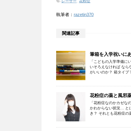
-
レーザー
,
花粉症
執筆者：
razetin370
関連記事
筆箱を入学祝いに
「こどもの入学準備にい
いそろえなければ なら
がいいのか？ 箱タイプ
花粉症の薬と風邪
「花粉症なのかカゼなの
かわからない状況… と
き？ それとも花粉症の