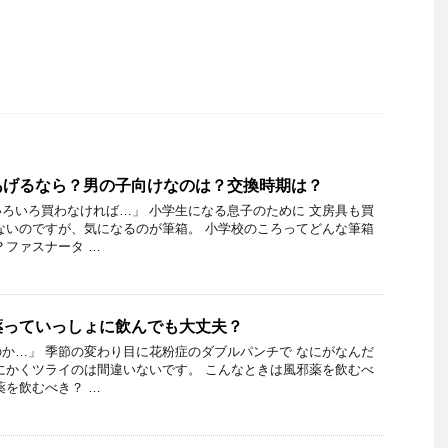
あげるなら？男の子向けなのは？交換時期は？
ろいろ買わなければ…」 小学生になる息子のために 文房具も買
ないのですが、気になるのが筆箱。 小学校のころってどんな筆箱
？ファスナータ …
薬っていっしょに飲んでも大丈夫？
か…」 季節の変わり目に花粉症のダブルパンチで なにがなんだ
にかくツライのは間違いないです。 こんなときは風邪薬を飲むべ
薬を飲むべき？ …