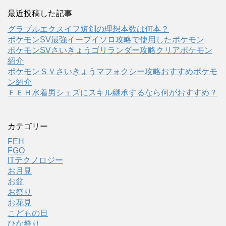
最近投稿した記事
グラブルエクスイフ短剣の理想本数は何本？
ポケモンSV最強イーブイソロ攻略で使用したポケモン
ポケモンSVさいきょうゴリランダー攻略クリアポケモン
紹介
ポケモンＳＶさいきょうマフォクシー攻略おすすめポケモ
ン紹介
ＦＥＨ水着男シェズにスキル継承するなら何がおすすめ？
カテゴリー
FEH
FGO
ITテクノロジー
お月見
お盆
お祭り
お花見
こどもの日
ひな祭り