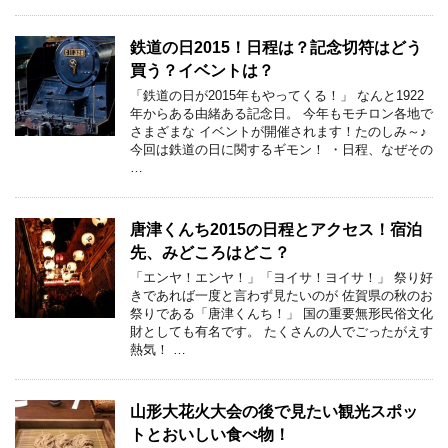
鉄道の日2015！日程は？記念切符はどう
買う？イベントは？
「鉄道の日が2015年もやってくる！」 なんと1922
年からある由緒ある記念日。 今年もモチロン各地で
さまざまな イベントが開催されます！たのしみ～♪
今回は鉄道の日に関するギモン！ ・日程、なぜその
…
唐津くんち2015の日程とアクセス！宿泊
先、みどころはどこ？
「エンヤ！エンヤ！」「ヨイサ！ヨイサ！」 祭り好
きであれば一度と言わず見たいのが 佐賀県の秋のお
祭りである「唐津くんち！」 国の重要無形民俗文化
財としても有名です。 たくさんの人でごったがえす
熱気！ …
山形大花火大会の後で見たい観光スポッ
トとおいしい食べ物！