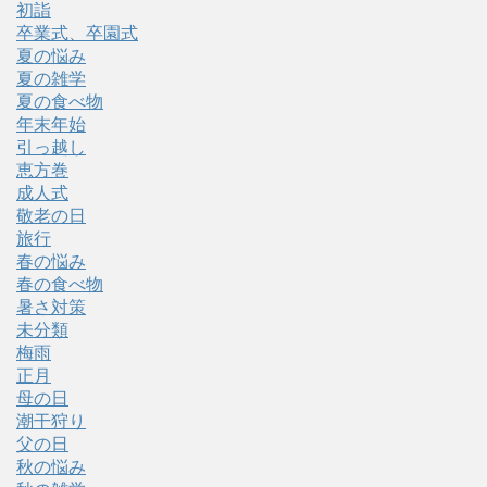
初詣
卒業式、卒園式
夏の悩み
夏の雑学
夏の食べ物
年末年始
引っ越し
恵方巻
成人式
敬老の日
旅行
春の悩み
春の食べ物
暑さ対策
未分類
梅雨
正月
母の日
潮干狩り
父の日
秋の悩み