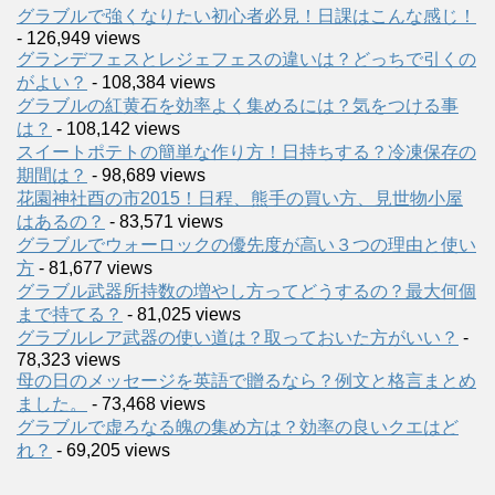
グラブルで強くなりたい初心者必見！日課はこんな感じ！
- 126,949 views
グランデフェスとレジェフェスの違いは？どっちで引くの
がよい？
- 108,384 views
グラブルの紅黄石を効率よく集めるには？気をつける事
は？
- 108,142 views
スイートポテトの簡単な作り方！日持ちする？冷凍保存の
期間は？
- 98,689 views
花園神社酉の市2015！日程、熊手の買い方、見世物小屋
はあるの？
- 83,571 views
グラブルでウォーロックの優先度が高い３つの理由と使い
方
- 81,677 views
グラブル武器所持数の増やし方ってどうするの？最大何個
まで持てる？
- 81,025 views
グラブルレア武器の使い道は？取っておいた方がいい？
-
78,323 views
母の日のメッセージを英語で贈るなら？例文と格言まとめ
ました。
- 73,468 views
グラブルで虚ろなる魄の集め方は？効率の良いクエはど
れ？
- 69,205 views