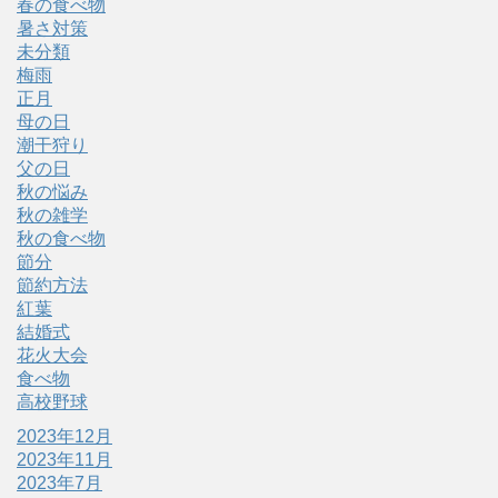
春の食べ物
暑さ対策
未分類
梅雨
正月
母の日
潮干狩り
父の日
秋の悩み
秋の雑学
秋の食べ物
節分
節約方法
紅葉
結婚式
花火大会
食べ物
高校野球
2023年12月
2023年11月
2023年7月