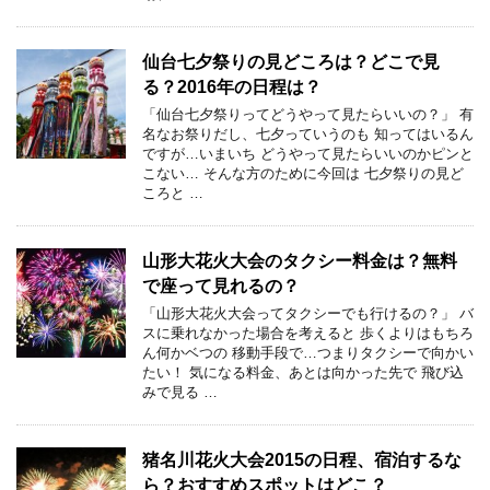
仙台七夕祭りの見どころは？どこで見
る？2016年の日程は？
「仙台七夕祭りってどうやって見たらいいの？」 有
名なお祭りだし、七夕っていうのも 知ってはいるん
ですが…いまいち どうやって見たらいいのかピンと
こない… そんな方のために今回は 七夕祭りの見ど
ころと …
山形大花火大会のタクシー料金は？無料
で座って見れるの？
「山形大花火大会ってタクシーでも行けるの？」 バ
スに乗れなかった場合を考えると 歩くよりはもちろ
ん何かベつの 移動手段で…つまりタクシーで向かい
たい！ 気になる料金、あとは向かった先で 飛び込
みで見る …
猪名川花火大会2015の日程、宿泊するな
ら？おすすめスポットはどこ？