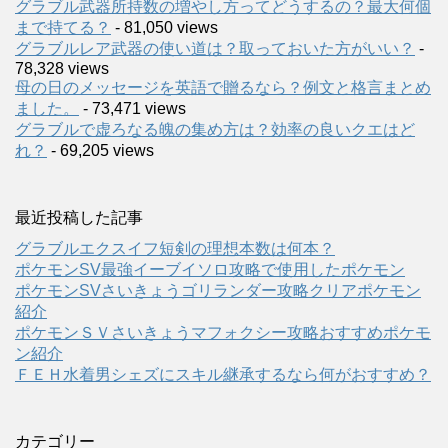
グラブル武器所持数の増やし方ってどうするの？最大何個
まで持てる？
- 81,050 views
グラブルレア武器の使い道は？取っておいた方がいい？
-
78,328 views
母の日のメッセージを英語で贈るなら？例文と格言まとめ
ました。
- 73,471 views
グラブルで虚ろなる魄の集め方は？効率の良いクエはど
れ？
- 69,205 views
最近投稿した記事
グラブルエクスイフ短剣の理想本数は何本？
ポケモンSV最強イーブイソロ攻略で使用したポケモン
ポケモンSVさいきょうゴリランダー攻略クリアポケモン
紹介
ポケモンＳＶさいきょうマフォクシー攻略おすすめポケモ
ン紹介
ＦＥＨ水着男シェズにスキル継承するなら何がおすすめ？
カテゴリー