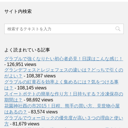
サイト内検索
よく読まれている記事
グラブルで強くなりたい初心者必見！日課はこんな感じ！
- 126,951 views
グランデフェスとレジェフェスの違いは？どっちで引くの
がよい？
- 108,387 views
グラブルの紅黄石を効率よく集めるには？気をつける事
は？
- 108,145 views
スイートポテトの簡単な作り方！日持ちする？冷凍保存の
期間は？
- 98,692 views
花園神社酉の市2015！日程、熊手の買い方、見世物小屋
はあるの？
- 83,574 views
グラブルでウォーロックの優先度が高い３つの理由と使い
方
- 81,679 views