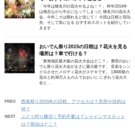
「今年は猪名川の花火やるよね！？」 昨年2014年
は残念ながら中止になってしまった 猪名川の花火大
会…今年こそは晴れると信じて！ 今回は日程と宿泊
先、そして気になる おすすめスポットを紹介してい
きます …
おいでん祭り2015の日程は？花火を見る
場所は？車で行ける？
「東海地区最大級の花火大会はどこ？」 豊田のおい
でん祭り花火大会がまさに最大級です。 音楽をシン
クロさせたメロディ花火がステキです。 13000発の
花火と約36万人もの人でおおいに にぎわう花火大
会と …
PREV
西条祭り2015年の日程、アクセスは？見所や目的は
何？
NEXT
ぶどう狩り勝沼！予約不要は？シャインマスカット
は？宿泊はどこ？