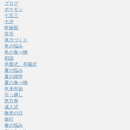
ブログ
ポケモン
七五三
七夕
乾燥肌
住宅
体力づくり
冬の悩み
冬の食べ物
初詣
卒業式、卒園式
夏の悩み
夏の雑学
夏の食べ物
年末年始
引っ越し
恵方巻
成人式
敬老の日
旅行
春の悩み