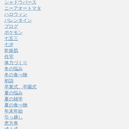
シャドウバース
ニーアオートマタ
ハロウィン
バレンタイン
ブログ
ポケモン
七五三
七夕
乾燥肌
住宅
体力づくり
冬の悩み
冬の食べ物
初詣
卒業式、卒園式
夏の悩み
夏の雑学
夏の食べ物
年末年始
引っ越し
恵方巻