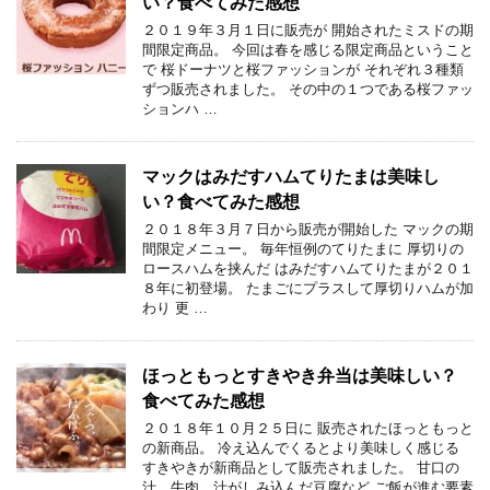
い？食べてみた感想
２０１９年３月１日に販売が 開始されたミスドの期
間限定商品。 今回は春を感じる限定商品ということ
で 桜ドーナツと桜ファッションが それぞれ３種類
ずつ販売されました。 その中の１つである桜ファッ
ションハ …
マックはみだすハムてりたまは美味し
い？食べてみた感想
２０１８年３月７日から販売が開始した マックの期
間限定メニュー。 毎年恒例のてりたまに 厚切りの
ロースハムを挟んだ はみだすハムてりたまが２０１
８年に初登場。 たまごにプラスして厚切りハムが加
わり 更 …
ほっともっとすきやき弁当は美味しい？
食べてみた感想
２０１８年１０月２５日に 販売されたほっともっと
の新商品。 冷え込んでくるとより美味しく感じる
すきやきが新商品として販売されました。 甘口の
汁、牛肉、汁がしみ込んだ豆腐など ご飯が進む要素