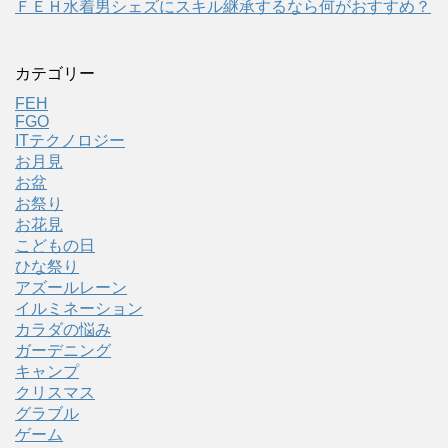
ＦＥＨ水着男シェズにスキル継承するなら何がおすすめ？
カテゴリー
FEH
FGO
ITテクノロジー
お月見
お盆
お祭り
お花見
こどもの日
ひな祭り
アズールレーン
イルミネーション
カラダの悩み
ガーデニング
キャンプ
クリスマス
グラブル
ゲーム