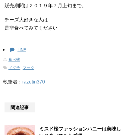
販売期間は２０１９年７月上旬まで。
チーズ大好きな人は
是非食べてみてください！
LINE
-
食べ物
-
ノグチ
,
マック
執筆者：
razetin370
関連記事
ミスド桜ファッションハニーは美味し