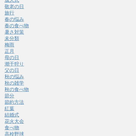
成人式
敬老の日
旅行
春の悩み
春の食べ物
暑さ対策
未分類
梅雨
正月
母の日
潮干狩り
父の日
秋の悩み
秋の雑学
秋の食べ物
節分
節約方法
紅葉
結婚式
花火大会
食べ物
高校野球