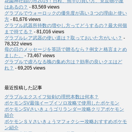
花園神社酉の市2015！日程、熊手の買い方、見世物小屋
はあるの？
- 83,569 views
グラブルでウォーロックの優先度が高い３つの理由と使い
方
- 81,676 views
グラブル武器所持数の増やし方ってどうするの？最大何個
まで持てる？
- 81,016 views
グラブルレア武器の使い道は？取っておいた方がいい？
-
78,322 views
母の日のメッセージを英語で贈るなら？例文と格言まとめ
ました。
- 73,467 views
グラブルで虚ろなる魄の集め方は？効率の良いクエはど
れ？
- 69,205 views
最近投稿した記事
グラブルエクスイフ短剣の理想本数は何本？
ポケモンSV最強イーブイソロ攻略で使用したポケモン
ポケモンSVさいきょうゴリランダー攻略クリアポケモン
紹介
ポケモンＳＶさいきょうマフォクシー攻略おすすめポケモ
ン紹介