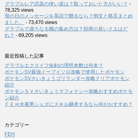
グラブルレア武器の使い道は？取っておいた方がいい？
-
78,325 views
母の日のメッセージを英語で贈るなら？例文と格言まとめ
ました。
- 73,470 views
グラブルで虚ろなる魄の集め方は？効率の良いクエはど
れ？
- 69,205 views
最近投稿した記事
グラブルエクスイフ短剣の理想本数は何本？
ポケモンSV最強イーブイソロ攻略で使用したポケモン
ポケモンSVさいきょうゴリランダー攻略クリアポケモン
紹介
ポケモンＳＶさいきょうマフォクシー攻略おすすめポケモ
ン紹介
ＦＥＨ水着男シェズにスキル継承するなら何がおすすめ？
カテゴリー
FEH