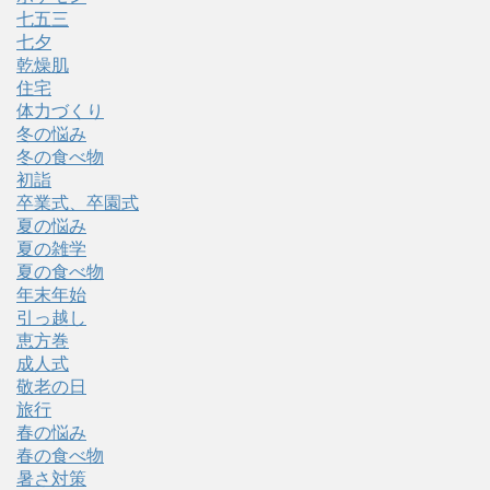
七五三
七夕
乾燥肌
住宅
体力づくり
冬の悩み
冬の食べ物
初詣
卒業式、卒園式
夏の悩み
夏の雑学
夏の食べ物
年末年始
引っ越し
恵方巻
成人式
敬老の日
旅行
春の悩み
春の食べ物
暑さ対策