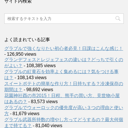
サイト内検索
よく読まれている記事
グラブルで強くなりたい初心者必見！日課はこんな感じ！
- 126,950 views
グランデフェスとレジェフェスの違いは？どっちで引くの
がよい？
- 108,385 views
グラブルの紅黄石を効率よく集めるには？気をつける事
は？
- 108,143 views
スイートポテトの簡単な作り方！日持ちする？冷凍保存の
期間は？
- 98,692 views
花園神社酉の市2015！日程、熊手の買い方、見世物小屋
はあるの？
- 83,573 views
グラブルでウォーロックの優先度が高い３つの理由と使い
方
- 81,679 views
グラブル武器所持数の増やし方ってどうするの？最大何個
まで持てる？
- 81,040 views