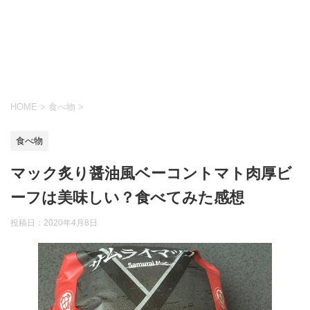
HOME
>
食べ物
>
食べ物
マック炙り醤油風ベーコントマト肉厚ビ
ーフは美味しい？食べてみた感想
投稿日：
2020年4月8日