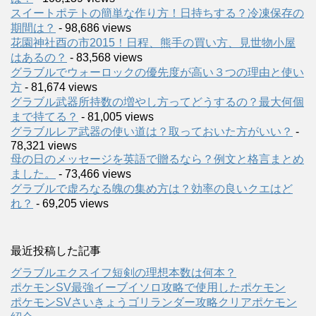
スイートポテトの簡単な作り方！日持ちする？冷凍保存の
期間は？
- 98,686 views
花園神社酉の市2015！日程、熊手の買い方、見世物小屋
はあるの？
- 83,568 views
グラブルでウォーロックの優先度が高い３つの理由と使い
方
- 81,674 views
グラブル武器所持数の増やし方ってどうするの？最大何個
まで持てる？
- 81,005 views
グラブルレア武器の使い道は？取っておいた方がいい？
-
78,321 views
母の日のメッセージを英語で贈るなら？例文と格言まとめ
ました。
- 73,466 views
グラブルで虚ろなる魄の集め方は？効率の良いクエはど
れ？
- 69,205 views
最近投稿した記事
グラブルエクスイフ短剣の理想本数は何本？
ポケモンSV最強イーブイソロ攻略で使用したポケモン
ポケモンSVさいきょうゴリランダー攻略クリアポケモン