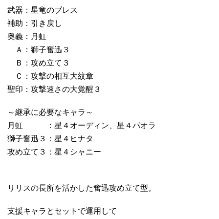
武器：星竜のブレス
補助：引き戻し
奥義：月虹
Ａ：獅子奮迅３
Ｂ：攻め立て３
Ｃ：攻撃の相互大紋章
聖印：攻撃速さの大覚醒３
～継承に必要なキャラ～
月虹 ：星４オーディン、星４パオラ
獅子奮迅３：星４ヒナタ
攻め立て３：星４シャニー
リリスの長所を活かした奮迅攻め立て型。
支援キャラとセットで運用して