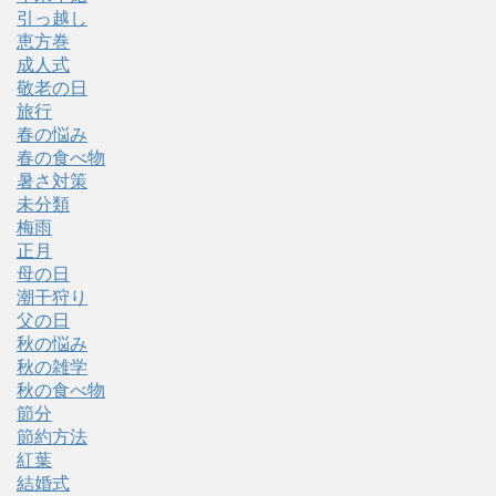
引っ越し
恵方巻
成人式
敬老の日
旅行
春の悩み
春の食べ物
暑さ対策
未分類
梅雨
正月
母の日
潮干狩り
父の日
秋の悩み
秋の雑学
秋の食べ物
節分
節約方法
紅葉
結婚式