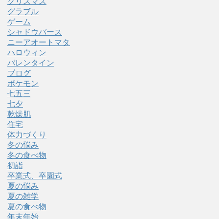
クリスマス
グラブル
ゲーム
シャドウバース
ニーアオートマタ
ハロウィン
バレンタイン
ブログ
ポケモン
七五三
七夕
乾燥肌
住宅
体力づくり
冬の悩み
冬の食べ物
初詣
卒業式、卒園式
夏の悩み
夏の雑学
夏の食べ物
年末年始