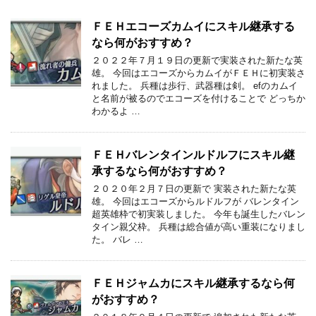
ＦＥＨエコーズカムイにスキル継承する
なら何がおすすめ？
２０２２年７月１９日の更新で実装された新たな英
雄。 今回はエコーズからカムイがＦＥＨに初実装さ
れました。 兵種は歩行、武器種は剣。 efのカムイ
と名前が被るのでエコーズを付けることで どっちか
わかるよ …
ＦＥＨバレンタインルドルフにスキル継
承するなら何がおすすめ？
２０２０年２月７日の更新で 実装された新たな英
雄。 今回はエコーズからルドルフが バレンタイン
超英雄枠で初実装しました。 今年も誕生したバレン
タイン親父枠。 兵種は総合値が高い重装になりまし
た。 バレ …
ＦＥＨジャムカにスキル継承するなら何
がおすすめ？