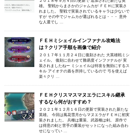
２０１８年９月４日の更新で 追加された新たな英
雄。 聖戦からまさかのジャムカが ＦＥＨに実装さ
れました。 聖戦で実装されているキャラは少ないで
すが その中でジャムカが選ばれるとは・・・ 意外
な人選でし …
ＦＥＨミシェイルインファナル攻略法
は？クリア手順を画像で紹介
２０１７年１１月２４日に復刻された 大英雄戦ミシ
ェイル。 復刻に合わせて難易度インファナルが 実
装されましたねー ミシェイルは特攻を無効にするス
キル アイオテの盾を所持しているので 弓を使えば
楽々クリ …
ＦＥＨクリスマスマヌエラにスキル継承
するなら何がおすすめ？
２０２１年１２月１６日の更新で実装された新たな
英雄。 今回は風花雪月からマヌエラがＦＥＨに初実
装されました。 兵種は重装、武器種は剣。 原作で
は得意の剣と苦手の重装がセットになった組み合わ
せになってい …