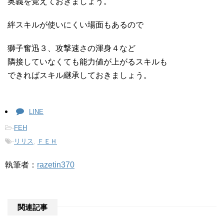
奥義を覚えておきましょう。
絆スキルが使いにくい場面もあるので
獅子奮迅３、攻撃速さの渾身４など
隣接していなくても能力値が上がるスキルも
できればスキル継承しておきましょう。
LINE
-
FEH
-
リリス
,
ＦＥＨ
執筆者：
razetin370
関連記事