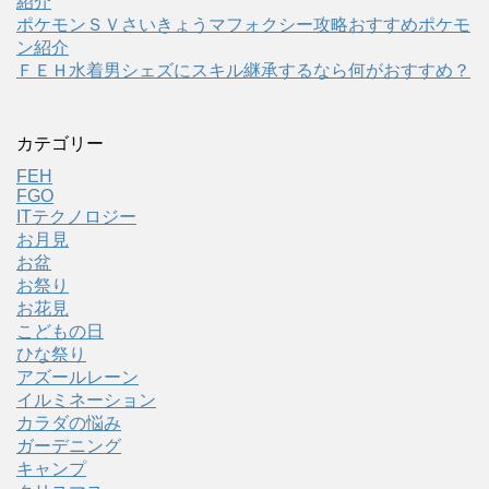
紹介
ポケモンＳＶさいきょうマフォクシー攻略おすすめポケモ
ン紹介
ＦＥＨ水着男シェズにスキル継承するなら何がおすすめ？
カテゴリー
FEH
FGO
ITテクノロジー
お月見
お盆
お祭り
お花見
こどもの日
ひな祭り
アズールレーン
イルミネーション
カラダの悩み
ガーデニング
キャンプ