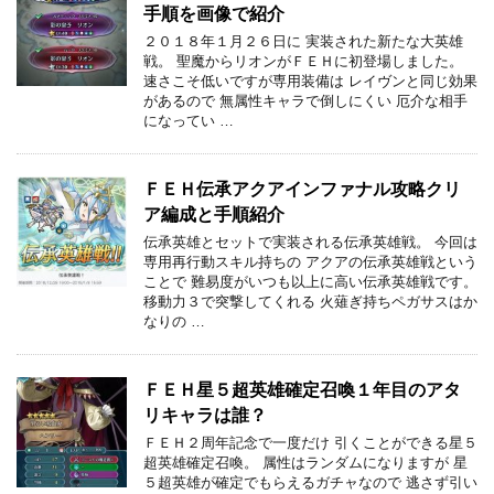
手順を画像で紹介
２０１８年１月２６日に 実装された新たな大英雄
戦。 聖魔からリオンがＦＥＨに初登場しました。
速さこそ低いですが専用装備は レイヴンと同じ効果
があるので 無属性キャラで倒しにくい 厄介な相手
になってい …
ＦＥＨ伝承アクアインファナル攻略クリ
ア編成と手順紹介
伝承英雄とセットで実装される伝承英雄戦。 今回は
専用再行動スキル持ちの アクアの伝承英雄戦という
ことで 難易度がいつも以上に高い伝承英雄戦です。
移動力３で突撃してくれる 火薙ぎ持ちペガサスはか
なりの …
ＦＥＨ星５超英雄確定召喚１年目のアタ
リキャラは誰？
ＦＥＨ２周年記念で一度だけ 引くことができる星５
超英雄確定召喚。 属性はランダムになりますが 星
５超英雄が確定でもらえるガチャなので 逃さず引い