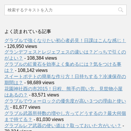
よく読まれている記事
グラブルで強くなりたい初心者必見！日課はこんな感じ！
- 126,950 views
グランデフェスとレジェフェスの違いは？どっちで引くの
がよい？
- 108,384 views
グラブルの紅黄石を効率よく集めるには？気をつける事
は？
- 108,142 views
スイートポテトの簡単な作り方！日持ちする？冷凍保存の
期間は？
- 98,689 views
花園神社酉の市2015！日程、熊手の買い方、見世物小屋
はあるの？
- 83,571 views
グラブルでウォーロックの優先度が高い３つの理由と使い
方
- 81,677 views
グラブル武器所持数の増やし方ってどうするの？最大何個
まで持てる？
- 81,030 views
グラブルレア武器の使い道は？取っておいた方がいい？
-