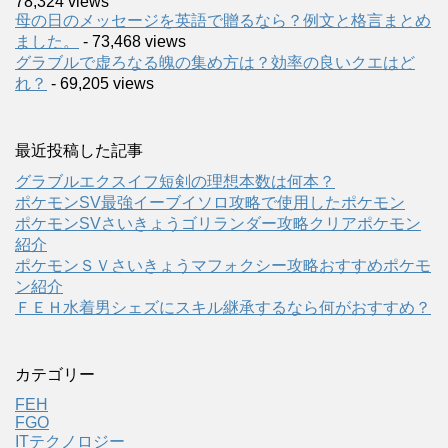
78,324 views
母の日のメッセージを英語で贈るなら？例文と格言まとめ
ました。
- 73,468 views
グラブルで虚ろなる魄の集め方は？効率の良いクエはど
れ？
- 69,205 views
最近投稿した記事
グラブルエクスイフ短剣の理想本数は何本？
ポケモンSV最強イーブイソロ攻略で使用したポケモン
ポケモンSVさいきょうゴリランダー攻略クリアポケモン
紹介
ポケモンＳＶさいきょうマフォクシー攻略おすすめポケモ
ン紹介
ＦＥＨ水着男シェズにスキル継承するなら何がおすすめ？
カテゴリー
FEH
FGO
ITテクノロジー