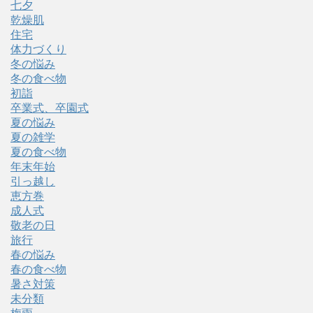
七夕
乾燥肌
住宅
体力づくり
冬の悩み
冬の食べ物
初詣
卒業式、卒園式
夏の悩み
夏の雑学
夏の食べ物
年末年始
引っ越し
恵方巻
成人式
敬老の日
旅行
春の悩み
春の食べ物
暑さ対策
未分類