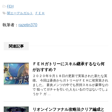
-
FEH
-
闇エーデルガルト
,
ＦＥＨ
執筆者：
razetin370
関連記事
ＦＥＨガトリーにスキル継承するなら何
がおすすめ？
２０２０年９月１８日の更新で実装された新たな英
雄。 今回は蒼炎からガトリーがＦＥＨに初実装され
ました。 蒼炎メンツの中でも所持スキルが豪華なの
で 狙ってガチャを引いた人もいるのではないでしょ
うか？ ガ …
リオンインファナル攻略法クリア編成と