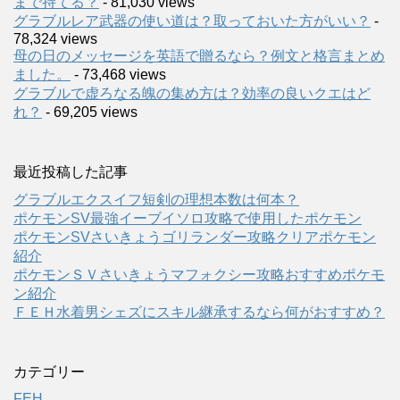
まで持てる？
- 81,030 views
グラブルレア武器の使い道は？取っておいた方がいい？
-
78,324 views
母の日のメッセージを英語で贈るなら？例文と格言まとめ
ました。
- 73,468 views
グラブルで虚ろなる魄の集め方は？効率の良いクエはど
れ？
- 69,205 views
最近投稿した記事
グラブルエクスイフ短剣の理想本数は何本？
ポケモンSV最強イーブイソロ攻略で使用したポケモン
ポケモンSVさいきょうゴリランダー攻略クリアポケモン
紹介
ポケモンＳＶさいきょうマフォクシー攻略おすすめポケモ
ン紹介
ＦＥＨ水着男シェズにスキル継承するなら何がおすすめ？
カテゴリー
FEH