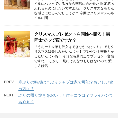
イルにハマっている方なら季節に合わせた 限定感あ
ふれるものにしたいですよね。 クリスマスならどん
な感じになるんでしょうか？ 今回はクリスマスのネ
イルに関 …
クリスマスプレゼントを同性へ贈る！男
同士でって変ですか？
「うおー！今年も彼女はできなかったッ！」 でもク
リスマスは楽しみたいんじゃ！ プレゼント交換とか
したいんじゃあ！ それなら男同士でプレゼント交換
ですね！ しかし、別にそんなつもりはないので 渡
し方は気 …
PREV
寒ぶりの時期は？ぶりシャブは家で可能？おいしい食
べ方は？
NEXT
ぶりの照り焼きをおいしく作るコツは？フライパンで
もＯＫ？