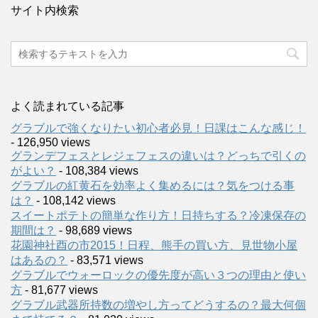
サイト内検索
よく読まれている記事
グラブルで強くなりたい初心者必見！日課はこんな感じ！
- 126,950 views
グランデフェスとレジェフェスの違いは？どっちで引くの
がよい？
- 108,384 views
グラブルの紅黄石を効率よく集めるには？気をつける事
は？
- 108,142 views
スイートポテトの簡単な作り方！日持ちする？冷凍保存の
期間は？
- 98,689 views
花園神社酉の市2015！日程、熊手の買い方、見世物小屋
はあるの？
- 83,571 views
グラブルでウォーロックの優先度が高い３つの理由と使い
方
- 81,677 views
グラブル武器所持数の増やし方ってどうするの？最大何個