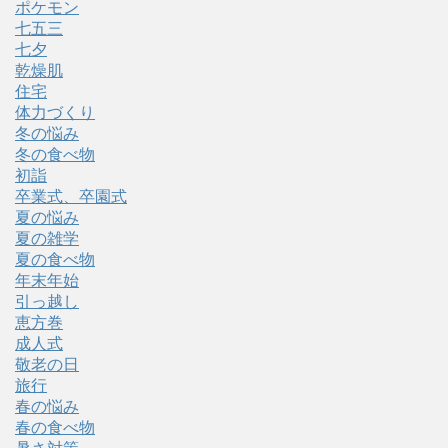
ポケモン
七五三
七夕
乾燥肌
住宅
体力づくり
冬の悩み
冬の食べ物
初詣
卒業式、卒園式
夏の悩み
夏の雑学
夏の食べ物
年末年始
引っ越し
恵方巻
成人式
敬老の日
旅行
春の悩み
春の食べ物