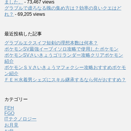
ました。
- 73,467 views
グラブルで虚ろなる魄の集め方は？効率の良いクエはど
れ？
- 69,205 views
最近投稿した記事
グラブルエクスイフ短剣の理想本数は何本？
ポケモンSV最強イーブイソロ攻略で使用したポケモン
ポケモンSVさいきょうゴリランダー攻略クリアポケモン
紹介
ポケモンＳＶさいきょうマフォクシー攻略おすすめポケモ
ン紹介
ＦＥＨ水着男シェズにスキル継承するなら何がおすすめ？
カテゴリー
FEH
FGO
ITテクノロジー
お月見