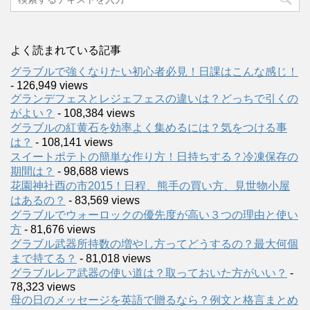
よく読まれている記事
グラブルで強くなりたい初心者必見！日課はこんな感じ！
- 126,949 views
グランデフェスとレジェフェスの違いは？どっちで引くの
がよい？
- 108,384 views
グラブルの紅黄石を効率よく集めるには？気をつける事
は？
- 108,141 views
スイートポテトの簡単な作り方！日持ちする？冷凍保存の
期間は？
- 98,688 views
花園神社酉の市2015！日程、熊手の買い方、見世物小屋
はあるの？
- 83,569 views
グラブルでウォーロックの優先度が高い３つの理由と使い
方
- 81,676 views
グラブル武器所持数の増やし方ってどうするの？最大何個
まで持てる？
- 81,018 views
グラブルレア武器の使い道は？取っておいた方がいい？
-
78,323 views
母の日のメッセージを英語で贈るなら？例文と格言まとめ