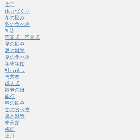
住宅
体力づくり
冬の悩み
冬の食べ物
初詣
卒業式、卒園式
夏の悩み
夏の雑学
夏の食べ物
年末年始
引っ越し
恵方巻
成人式
敬老の日
旅行
春の悩み
春の食べ物
暑さ対策
未分類
梅雨
正月