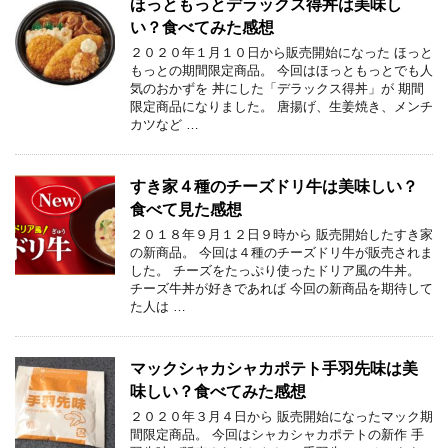
ほっともっとデラックス得丼は美味し
い？食べてみた感想
２０２０年１月１０日から販売開始になった ほっと
もっとの期間限定商品。 今回はほっともっとでも人
気のおかずを 丼にした「デラックス得丼」が 期間
限定商品になりました。 唐揚げ、生姜焼き、メンチ
カツなど …
すき家４種のチーズドリ牛は美味しい？
食べて見た感想
２０１８年９月１２日９時から 販売開始したすき家
の新商品。 今回は４種のチーズドリ牛が販売されま
した。 チーズをたっぷり使ったドリア風の牛丼。
チーズ牛丼が好きであれば 今回の新商品を期待して
た人は …
マックシャカシャカポテト手羽先味は美
味しい？食べてみた感想
２０２０年３月４日から 販売開始になったマック期
間限定商品。 今回はシャカシャカポテトの新作 手