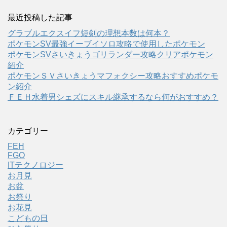
最近投稿した記事
グラブルエクスイフ短剣の理想本数は何本？
ポケモンSV最強イーブイソロ攻略で使用したポケモン
ポケモンSVさいきょうゴリランダー攻略クリアポケモン
紹介
ポケモンＳＶさいきょうマフォクシー攻略おすすめポケモ
ン紹介
ＦＥＨ水着男シェズにスキル継承するなら何がおすすめ？
カテゴリー
FEH
FGO
ITテクノロジー
お月見
お盆
お祭り
お花見
こどもの日