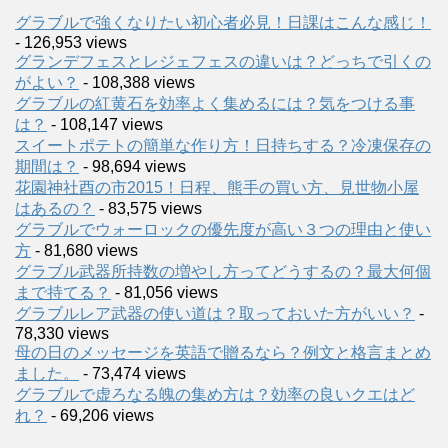
グラブルで強くなりたい初心者必見！日課はこんな感じ！
- 126,953 views
グランデフェスとレジェフェスの違いは？どっちで引くの
がよい？
- 108,388 views
グラブルの紅黄石を効率よく集めるには？気をつける事
は？
- 108,147 views
スイートポテトの簡単な作り方！日持ちする？冷凍保存の
期間は？
- 98,694 views
花園神社酉の市2015！日程、熊手の買い方、見世物小屋
はあるの？
- 83,575 views
グラブルでウォーロックの優先度が高い３つの理由と使い
方
- 81,680 views
グラブル武器所持数の増やし方ってどうするの？最大何個
まで持てる？
- 81,056 views
グラブルレア武器の使い道は？取っておいた方がいい？
-
78,330 views
母の日のメッセージを英語で贈るなら？例文と格言まとめ
ました。
- 73,474 views
グラブルで虚ろなる魄の集め方は？効率の良いクエはど
れ？
- 69,206 views