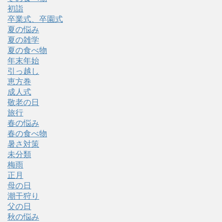
初詣
卒業式、卒園式
夏の悩み
夏の雑学
夏の食べ物
年末年始
引っ越し
恵方巻
成人式
敬老の日
旅行
春の悩み
春の食べ物
暑さ対策
未分類
梅雨
正月
母の日
潮干狩り
父の日
秋の悩み