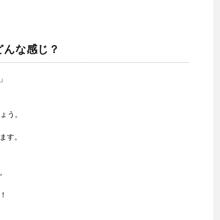
はどんな感じ？
」
しょう。
ます。
。
！