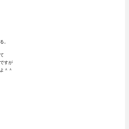
る。
て
ですが
よ＾＾