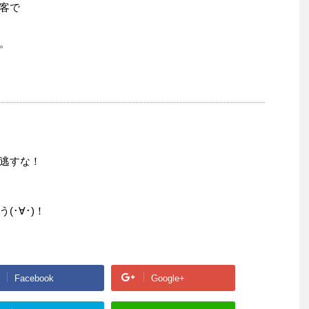
客で
。
逃すな！
･∀･)！
Facebook
Google+