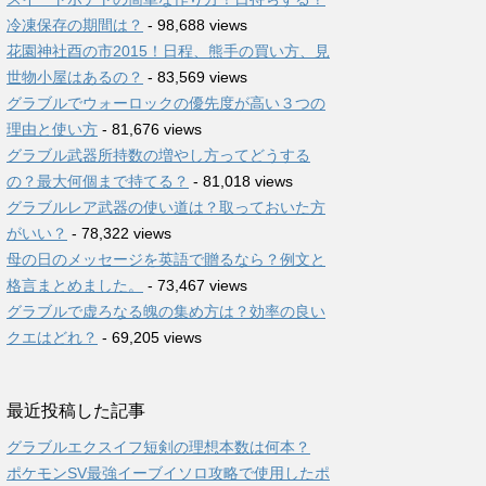
冷凍保存の期間は？
- 98,688 views
花園神社酉の市2015！日程、熊手の買い方、見
世物小屋はあるの？
- 83,569 views
グラブルでウォーロックの優先度が高い３つの
理由と使い方
- 81,676 views
グラブル武器所持数の増やし方ってどうする
の？最大何個まで持てる？
- 81,018 views
グラブルレア武器の使い道は？取っておいた方
がいい？
- 78,322 views
母の日のメッセージを英語で贈るなら？例文と
格言まとめました。
- 73,467 views
グラブルで虚ろなる魄の集め方は？効率の良い
クエはどれ？
- 69,205 views
最近投稿した記事
グラブルエクスイフ短剣の理想本数は何本？
ポケモンSV最強イーブイソロ攻略で使用したポ