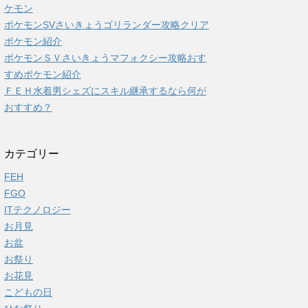
ケモン
ポケモンSVさいきょうゴリランダー攻略クリア
ポケモン紹介
ポケモンＳＶさいきょうマフォクシー攻略おす
すめポケモン紹介
ＦＥＨ水着男シェズにスキル継承するなら何が
おすすめ？
カテゴリー
FEH
FGO
ITテクノロジー
お月見
お盆
お祭り
お花見
こどもの日