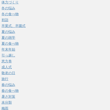
体力づくり
冬の悩み
冬の食べ物
初詣
卒業式、卒園式
夏の悩み
夏の雑学
夏の食べ物
年末年始
引っ越し
恵方巻
成人式
敬老の日
旅行
春の悩み
春の食べ物
暑さ対策
未分類
梅雨