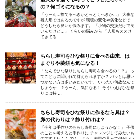
の？何ゴミになるの？
「うーん…捨てるべきかとっとくべきか…」 大事な
雛人形ではあるのですが 環境の変化や劣化などで
どうしたら良いか悩みます。 「小物の交換だけで良
いんだけど…」 くらいの悩みから 「人形もススけ
てきてる …
ちらし寿司をひな祭りに食べる由来、は
まぐりや菱餅も気になる！
「なんでひな祭りにちらし寿司を食べるの！？」 っ
てこどもに聞かれて答えられますか？ パッとは思い
つかない方は多いみたいです。 いったい何故なんで
しょうか…？うーん、気になる！ そういえばひな祭
りには特 …
ちらし寿司をひな祭りに作るなら具は？
卵の代わりは？飾り付けは？
「今年は手作りのちらし寿司にしようかな！」 子供
のことを考えると手作りに チャレンジしてみたいも
のですよね＾＾ でも、ちらし寿司の具って何がいい