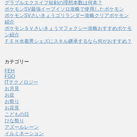
グラブルエクスイフ短剣の理想本数は何本？
ポケモンSV最強イーブイソロ攻略で使用したポケモン
ポケモンSVさいきょうゴリランダー攻略クリアポケモン
紹介
ポケモンＳＶさいきょうマフォクシー攻略おすすめポケモ
ン紹介
ＦＥＨ水着男シェズにスキル継承するなら何がおすすめ？
カテゴリー
FEH
FGO
ITテクノロジー
お月見
お盆
お祭り
お花見
こどもの日
ひな祭り
アズールレーン
イルミネーション