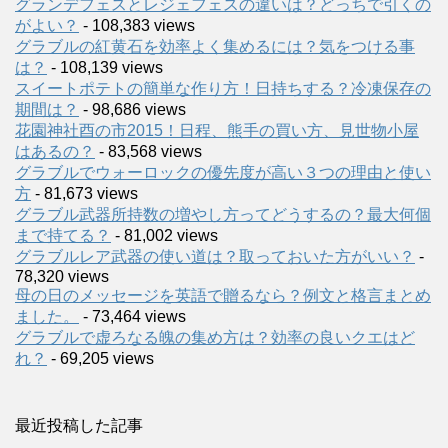
グランデフェスとレジェフェスの違いは？どっちで引くの
がよい？
- 108,383 views
グラブルの紅黄石を効率よく集めるには？気をつける事
は？
- 108,139 views
スイートポテトの簡単な作り方！日持ちする？冷凍保存の
期間は？
- 98,686 views
花園神社酉の市2015！日程、熊手の買い方、見世物小屋
はあるの？
- 83,568 views
グラブルでウォーロックの優先度が高い３つの理由と使い
方
- 81,673 views
グラブル武器所持数の増やし方ってどうするの？最大何個
まで持てる？
- 81,002 views
グラブルレア武器の使い道は？取っておいた方がいい？
-
78,320 views
母の日のメッセージを英語で贈るなら？例文と格言まとめ
ました。
- 73,464 views
グラブルで虚ろなる魄の集め方は？効率の良いクエはど
れ？
- 69,205 views
最近投稿した記事