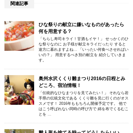
関連記事
ひな祭りの献立に嫌いなものがあったら
何を用意する？
「ちらし寿司キライ！甘酒もイヤ！」 せっかくのひ
な祭りなのに お子様が献立キライだったり すると
途方に暮れますよね… 「いったい何食べさせればい
いの？」 用意するべき別の献立を 紹介していきま
す。
奥州水沢くくり雛まつり2016の日程とみ
どころ、宿泊情報！
「伝統的なひなまつりを見てみたい！」 それなら岩
手県の伝統文化である くくり雛を見に行くのがオス
スメです！ 2016年ももちろん開催予定です。 他で
はこう呼ばれない同時の呼び方で 綿を布でくるむこ
とを …
雛人形を捨てる時ってどうしたらいい