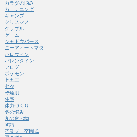
カラダの悩み
ガーデニング
キャンプ
クリスマス
グラブル
ゲーム
シャドウバース
ニーアオートマタ
ハロウィン
バレンタイン
ブログ
ポケモン
七五三
七夕
乾燥肌
住宅
体力づくり
冬の悩み
冬の食べ物
初詣
卒業式、卒園式