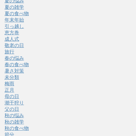
夏の悩み
夏の雑学
夏の食べ物
年末年始
引っ越し
恵方巻
成人式
敬老の日
旅行
春の悩み
春の食べ物
暑さ対策
未分類
梅雨
正月
母の日
潮干狩り
父の日
秋の悩み
秋の雑学
秋の食べ物
節分