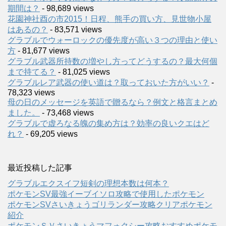
期間は？
- 98,689 views
花園神社酉の市2015！日程、熊手の買い方、見世物小屋
はあるの？
- 83,571 views
グラブルでウォーロックの優先度が高い３つの理由と使い
方
- 81,677 views
グラブル武器所持数の増やし方ってどうするの？最大何個
まで持てる？
- 81,025 views
グラブルレア武器の使い道は？取っておいた方がいい？
-
78,323 views
母の日のメッセージを英語で贈るなら？例文と格言まとめ
ました。
- 73,468 views
グラブルで虚ろなる魄の集め方は？効率の良いクエはど
れ？
- 69,205 views
最近投稿した記事
グラブルエクスイフ短剣の理想本数は何本？
ポケモンSV最強イーブイソロ攻略で使用したポケモン
ポケモンSVさいきょうゴリランダー攻略クリアポケモン
紹介
ポケモンＳＶさいきょうマフォクシー攻略おすすめポケモ