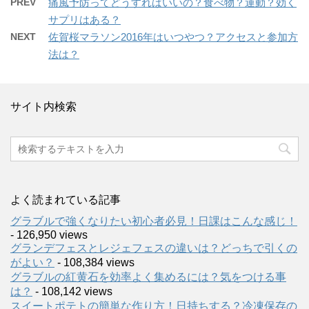
PREV
痛風予防ってどうすればいいの？食べ物？運動？効く
サプリはある？
NEXT
佐賀桜マラソン2016年はいつやつ？アクセスと参加方
法は？
サイト内検索
よく読まれている記事
グラブルで強くなりたい初心者必見！日課はこんな感じ！
- 126,950 views
グランデフェスとレジェフェスの違いは？どっちで引くの
がよい？
- 108,384 views
グラブルの紅黄石を効率よく集めるには？気をつける事
は？
- 108,142 views
スイートポテトの簡単な作り方！日持ちする？冷凍保存の