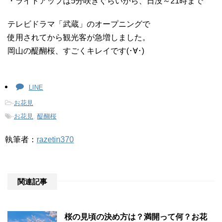
・ライトアップは5分咲きぐらいから、日没～21時まで
テレビドラマ「武蔵」のオープニングで
使用されてから観光客が急増しました。
岡山の醍醐桜、すごくキレイです(･∀･)
LINE
-
お花見
-
お花見
,
醍醐桜
執筆者：
razetin370
関連記事
桜の見頃の決め方は？満開って何？お花