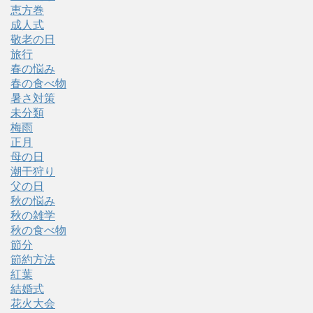
恵方巻
成人式
敬老の日
旅行
春の悩み
春の食べ物
暑さ対策
未分類
梅雨
正月
母の日
潮干狩り
父の日
秋の悩み
秋の雑学
秋の食べ物
節分
節約方法
紅葉
結婚式
花火大会