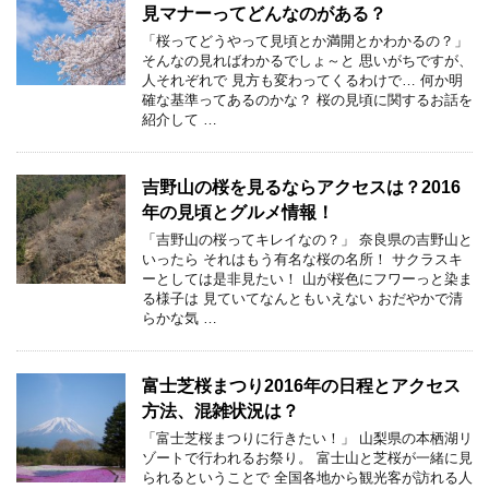
見マナーってどんなのがある？
「桜ってどうやって見頃とか満開とかわかるの？」
そんなの見ればわかるでしょ～と 思いがちですが、
人それぞれで 見方も変わってくるわけで… 何か明
確な基準ってあるのかな？ 桜の見頃に関するお話を
紹介して …
吉野山の桜を見るならアクセスは？2016
年の見頃とグルメ情報！
「吉野山の桜ってキレイなの？」 奈良県の吉野山と
いったら それはもう有名な桜の名所！ サクラスキ
ーとしては是非見たい！ 山が桜色にフワーっと染ま
る様子は 見ていてなんともいえない おだやかで清
らかな気 …
富士芝桜まつり2016年の日程とアクセス
方法、混雑状況は？
「富士芝桜まつりに行きたい！」 山梨県の本栖湖リ
ゾートで行われるお祭り。 富士山と芝桜が一緒に見
られるということで 全国各地から観光客が訪れる人