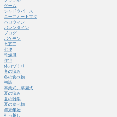
グラブル
ゲーム
シャドウバース
ニーアオートマタ
ハロウィン
バレンタイン
ブログ
ポケモン
七五三
七夕
乾燥肌
住宅
体力づくり
冬の悩み
冬の食べ物
初詣
卒業式、卒園式
夏の悩み
夏の雑学
夏の食べ物
年末年始
引っ越し