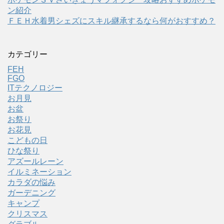
ン紹介
ＦＥＨ水着男シェズにスキル継承するなら何がおすすめ？
カテゴリー
FEH
FGO
ITテクノロジー
お月見
お盆
お祭り
お花見
こどもの日
ひな祭り
アズールレーン
イルミネーション
カラダの悩み
ガーデニング
キャンプ
クリスマス