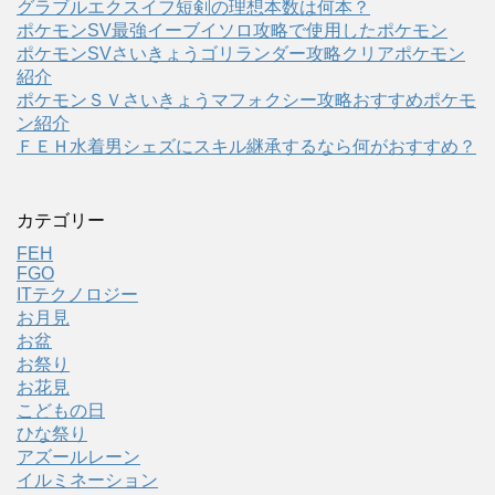
グラブルエクスイフ短剣の理想本数は何本？
ポケモンSV最強イーブイソロ攻略で使用したポケモン
ポケモンSVさいきょうゴリランダー攻略クリアポケモン
紹介
ポケモンＳＶさいきょうマフォクシー攻略おすすめポケモ
ン紹介
ＦＥＨ水着男シェズにスキル継承するなら何がおすすめ？
カテゴリー
FEH
FGO
ITテクノロジー
お月見
お盆
お祭り
お花見
こどもの日
ひな祭り
アズールレーン
イルミネーション