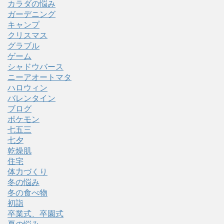
カラダの悩み
ガーデニング
キャンプ
クリスマス
グラブル
ゲーム
シャドウバース
ニーアオートマタ
ハロウィン
バレンタイン
ブログ
ポケモン
七五三
七夕
乾燥肌
住宅
体力づくり
冬の悩み
冬の食べ物
初詣
卒業式、卒園式