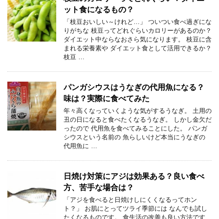
ット食になるもの？
「枝豆おいしい～けれど…」 ついつい食べ過ぎにな
りがちな 枝豆ってどれぐらいカロリーがあるのか？
ダイエット中ならなおさら気になります。 枝豆に含
まれる栄養素や ダイエット食として活用できるか？
枝豆 …
パンガシウスはうなぎの代用魚になる？
味は？実際に食べてみた
年々高くなっていくような気がするうなぎ。 土用の
丑の日になると食べたくなるうなぎ。 しかし金欠だ
ったので 代用魚を食べてみることにした。 パンガ
シウスという名前の 魚らしいけど本当にうなぎの
代用魚に …
日焼け対策にアジは効果ある？良い食べ
方、苦手な場合は？
「アジを食べると日焼けしにくくなるってホン
ト？」 お肌にとってツライ季節には なんでも試し
たくなるものです。 食生活の改善も良い方法です