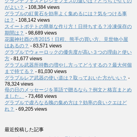
グランデフェスとレジェフェスの違いは？どっちで引くの
がよい？
- 108,384 views
グラブルの紅黄石を効率よく集めるには？気をつける事
は？
- 108,142 views
スイートポテトの簡単な作り方！日持ちする？冷凍保存の
期間は？
- 98,689 views
花園神社酉の市2015！日程、熊手の買い方、見世物小屋
はあるの？
- 83,571 views
グラブルでウォーロックの優先度が高い３つの理由と使い
方
- 81,677 views
グラブル武器所持数の増やし方ってどうするの？最大何個
まで持てる？
- 81,030 views
グラブルレア武器の使い道は？取っておいた方がいい？
-
78,324 views
母の日のメッセージを英語で贈るなら？例文と格言まとめ
ました。
- 73,468 views
グラブルで虚ろなる魄の集め方は？効率の良いクエはど
れ？
- 69,205 views
最近投稿した記事