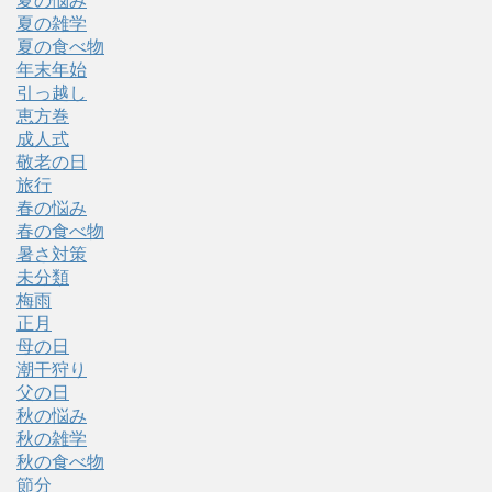
夏の悩み
夏の雑学
夏の食べ物
年末年始
引っ越し
恵方巻
成人式
敬老の日
旅行
春の悩み
春の食べ物
暑さ対策
未分類
梅雨
正月
母の日
潮干狩り
父の日
秋の悩み
秋の雑学
秋の食べ物
節分