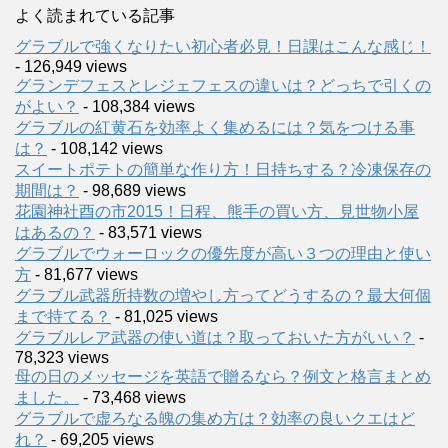
よく読まれている記事
グラブルで強くなりたい初心者必見！日課はこんな感じ！
- 126,949 views
グランデフェスとレジェフェスの違いは？どっちで引くの
がよい？
- 108,384 views
グラブルの紅黄石を効率よく集めるには？気をつける事
は？
- 108,142 views
スイートポテトの簡単な作り方！日持ちする？冷凍保存の
期間は？
- 98,689 views
花園神社酉の市2015！日程、熊手の買い方、見世物小屋
はあるの？
- 83,571 views
グラブルでウォーロックの優先度が高い３つの理由と使い
方
- 81,677 views
グラブル武器所持数の増やし方ってどうするの？最大何個
まで持てる？
- 81,025 views
グラブルレア武器の使い道は？取っておいた方がいい？
-
78,323 views
母の日のメッセージを英語で贈るなら？例文と格言まとめ
ました。
- 73,468 views
グラブルで虚ろなる魄の集め方は？効率の良いクエはど
れ？
- 69,205 views