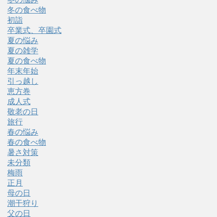
冬の食べ物
初詣
卒業式、卒園式
夏の悩み
夏の雑学
夏の食べ物
年末年始
引っ越し
恵方巻
成人式
敬老の日
旅行
春の悩み
春の食べ物
暑さ対策
未分類
梅雨
正月
母の日
潮干狩り
父の日