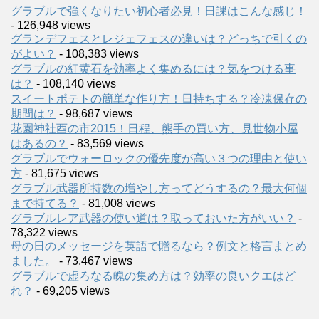
グラブルで強くなりたい初心者必見！日課はこんな感じ！
- 126,948 views
グランデフェスとレジェフェスの違いは？どっちで引くの
がよい？
- 108,383 views
グラブルの紅黄石を効率よく集めるには？気をつける事
は？
- 108,140 views
スイートポテトの簡単な作り方！日持ちする？冷凍保存の
期間は？
- 98,687 views
花園神社酉の市2015！日程、熊手の買い方、見世物小屋
はあるの？
- 83,569 views
グラブルでウォーロックの優先度が高い３つの理由と使い
方
- 81,675 views
グラブル武器所持数の増やし方ってどうするの？最大何個
まで持てる？
- 81,008 views
グラブルレア武器の使い道は？取っておいた方がいい？
-
78,322 views
母の日のメッセージを英語で贈るなら？例文と格言まとめ
ました。
- 73,467 views
グラブルで虚ろなる魄の集め方は？効率の良いクエはど
れ？
- 69,205 views