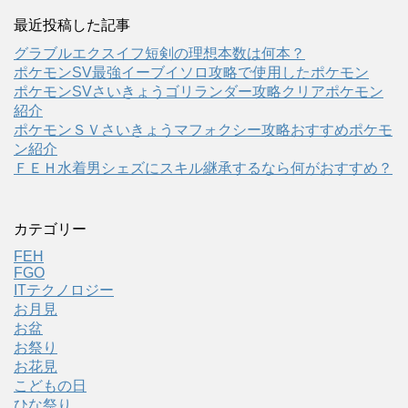
最近投稿した記事
グラブルエクスイフ短剣の理想本数は何本？
ポケモンSV最強イーブイソロ攻略で使用したポケモン
ポケモンSVさいきょうゴリランダー攻略クリアポケモン
紹介
ポケモンＳＶさいきょうマフォクシー攻略おすすめポケモ
ン紹介
ＦＥＨ水着男シェズにスキル継承するなら何がおすすめ？
カテゴリー
FEH
FGO
ITテクノロジー
お月見
お盆
お祭り
お花見
こどもの日
ひな祭り