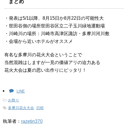
まとめ
・発表は5/1以降、8月15日か8月22日の可能性大
・世田谷側の場所世田谷区立二子玉川緑地運動場
・川崎川の場所：川崎市高津区諏訪・多摩川河川敷
・会場から近いホテルがオススメ
有名な多摩川の花火大会ということで
当然混雑はしますが一見の価値アリの迫力ある
花火大会は夏の思い出作りにピッタリ！
LINE
-
お祭り
-
多摩川花火大会
,
日程
執筆者：
razetin370