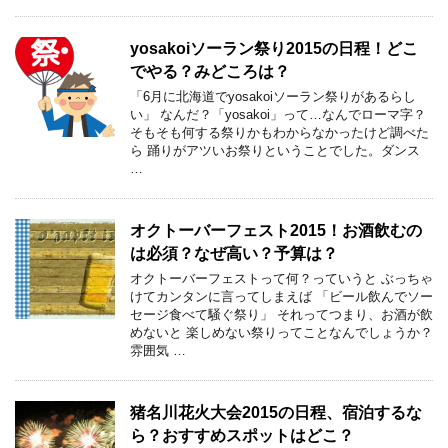
yosakoiソーラン祭り2015の日程！どこ
でやる？みどころは？
「6月に北海道でyosakoiソーラン祭りがあるらし
い」 なんだ？「yosakoi」って…なんでローマ字？
そもそも何する祭りかもわからなかったけど調べた
ら 踊りがアツいお祭りということでした。ダンス
…
オクトーバーフェスト2015！お酒飲むの
は必須？なぜ高い？予算は？
オクトーバーフェストって何？っていうと ぶっちゃ
けてカンタンに言ってしまえば 「ビール飲んでソー
セージ食べて騒ぐ祭り」 それってつまり、お酒が飲
めないと 楽しめない祭りってことなんでしょうか？
雰囲気 …
猪名川花火大会2015の日程、宿泊するな
ら？おすすめスポットはどこ？