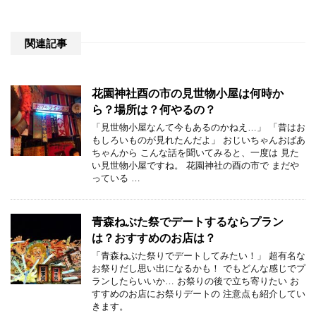
関連記事
花園神社酉の市の見世物小屋は何時か
ら？場所は？何やるの？
「見世物小屋なんて今もあるのかねえ…」 「昔はお
もしろいものが見れたんだよ」 おじいちゃんおばあ
ちゃんから こんな話を聞いてみると、一度は 見た
い見世物小屋ですね。 花園神社の酉の市で まだや
っている …
青森ねぶた祭でデートするならプラン
は？おすすめのお店は？
「青森ねぶた祭りでデートしてみたい！」 超有名な
お祭りだし思い出になるかも！ でもどんな感じでプ
ランしたらいいか… お祭りの後で立ち寄りたい お
すすめのお店にお祭りデートの 注意点も紹介してい
きます。