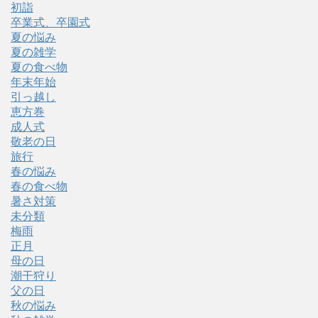
初詣
卒業式、卒園式
夏の悩み
夏の雑学
夏の食べ物
年末年始
引っ越し
恵方巻
成人式
敬老の日
旅行
春の悩み
春の食べ物
暑さ対策
未分類
梅雨
正月
母の日
潮干狩り
父の日
秋の悩み