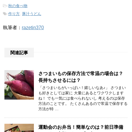
-
秋の食べ物
-
作り方
,
豚汁うどん
執筆者：
razetin370
関連記事
さつまいもの保存方法で常温の場合は？
長持ちさせるには？
「さつまいもがいっぱい！嬉しいなあ♪」 さつまい
も好きとしては家に 大量にあるとワクワクします
ね！ でも一気には食べられないし 考えるのは保存
方法のことです。 たくさんあるので常温で保存する
方法が特 …
運動会のお弁当！簡単なのは？前日準備