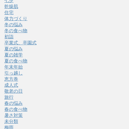
七夕
乾燥肌
住宅
体力づくり
冬の悩み
冬の食べ物
初詣
卒業式、卒園式
夏の悩み
夏の雑学
夏の食べ物
年末年始
引っ越し
恵方巻
成人式
敬老の日
旅行
春の悩み
春の食べ物
暑さ対策
未分類
梅雨