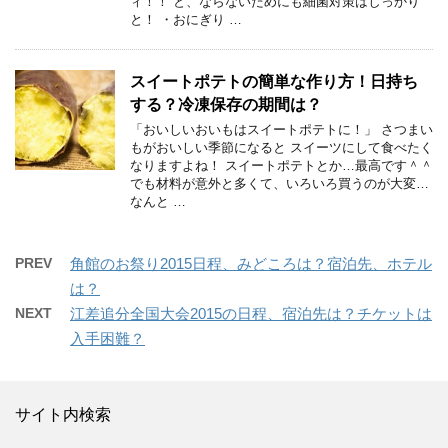
ィ！！ と、ならないためにも細菌対策はしっかり
と！ ・おにぎり …
スイートポテトの簡単な作り方！日持ち
する？冷凍保存の期間は？
「おいしいおいもはスイートポテトに！」 さつまい
もがおいしい季節になると スイーツにして食べたく
なりますよね！ スイートポテトとか…最高です＾＾
でも材料が意外と多くて、いろいろ買うのが大変…
なんと …
PREV
角館のお祭り2015日程、みどころは？宿泊先、ホテル
は？
NEXT
江差追分全国大会2015の日程、宿泊先は？チケットは
入手困難？
サイト内検索