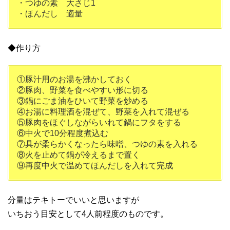
・つゆの素 大さじ1
・ほんだし 適量
◆作り方
①豚汁用のお湯を沸かしておく
②豚肉、野菜を食べやすい形に切る
③鍋にごま油をひいて野菜を炒める
④お湯に料理酒を混ぜて、野菜を入れて混ぜる
⑤豚肉をほぐしながらいれて鍋にフタをする
⑥中火で10分程度煮込む
⑦具が柔らかくなったら味噌、つゆの素を入れる
⑧火を止めて鍋が冷えるまで置く
⑨再度中火で温めてほんだしを入れて完成
分量はテキトーでいいと思いますが
いちおう目安として4人前程度のものです。