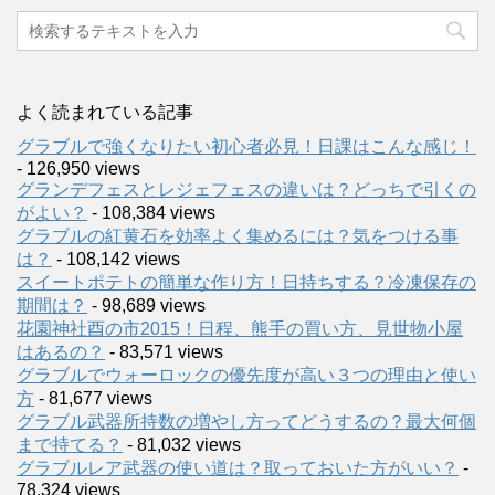
よく読まれている記事
グラブルで強くなりたい初心者必見！日課はこんな感じ！
- 126,950 views
グランデフェスとレジェフェスの違いは？どっちで引くの
がよい？
- 108,384 views
グラブルの紅黄石を効率よく集めるには？気をつける事
は？
- 108,142 views
スイートポテトの簡単な作り方！日持ちする？冷凍保存の
期間は？
- 98,689 views
花園神社酉の市2015！日程、熊手の買い方、見世物小屋
はあるの？
- 83,571 views
グラブルでウォーロックの優先度が高い３つの理由と使い
方
- 81,677 views
グラブル武器所持数の増やし方ってどうするの？最大何個
まで持てる？
- 81,032 views
グラブルレア武器の使い道は？取っておいた方がいい？
-
78,324 views