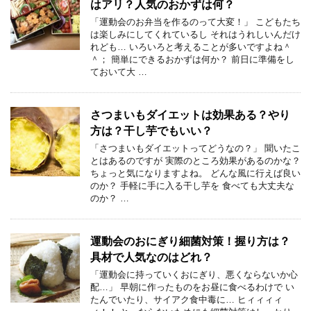
はアリ？人気のおかずは何？
「運動会のお弁当を作るのって大変！」 こどもたち
は楽しみにしてくれているし それはうれしいんだけ
れども… いろいろと考えることが多いですよね＾
＾； 簡単にできるおかずは何か？ 前日に準備をし
ておいて大 …
さつまいもダイエットは効果ある？やり
方は？干し芋でもいい？
「さつまいもダイエットってどうなの？」 聞いたこ
とはあるのですが 実際のところ効果があるのかな？
ちょっと気になりますよね。 どんな風に行えば良い
のか？ 手軽に手に入る干し芋を 食べても大丈夫な
のか？ …
運動会のおにぎり細菌対策！握り方は？
具材で人気なのはどれ？
「運動会に持っていくおにぎり、悪くならないか心
配…」 早朝に作ったものをお昼に食べるわけで い
たんでいたり、サイアク食中毒に… ヒィィィィ