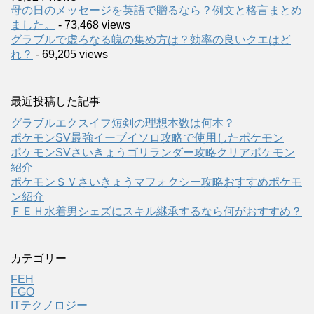
母の日のメッセージを英語で贈るなら？例文と格言まとめ
ました。
- 73,468 views
グラブルで虚ろなる魄の集め方は？効率の良いクエはど
れ？
- 69,205 views
最近投稿した記事
グラブルエクスイフ短剣の理想本数は何本？
ポケモンSV最強イーブイソロ攻略で使用したポケモン
ポケモンSVさいきょうゴリランダー攻略クリアポケモン
紹介
ポケモンＳＶさいきょうマフォクシー攻略おすすめポケモ
ン紹介
ＦＥＨ水着男シェズにスキル継承するなら何がおすすめ？
カテゴリー
FEH
FGO
ITテクノロジー