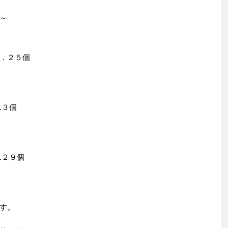
～
．２５個
.３個
.２９個
す。