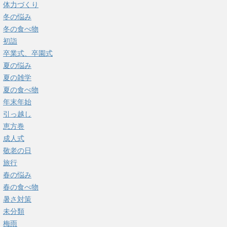
体力づくり
冬の悩み
冬の食べ物
初詣
卒業式、卒園式
夏の悩み
夏の雑学
夏の食べ物
年末年始
引っ越し
恵方巻
成人式
敬老の日
旅行
春の悩み
春の食べ物
暑さ対策
未分類
梅雨