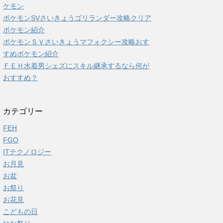
ケモン
ポケモンSVさいきょうゴリランダー攻略クリア
ポケモン紹介
ポケモンＳＶさいきょうマフォクシー攻略おす
すめポケモン紹介
ＦＥＨ水着男シェズにスキル継承するなら何が
おすすめ？
カテゴリー
FEH
FGO
ITテクノロジー
お月見
お盆
お祭り
お花見
こどもの日