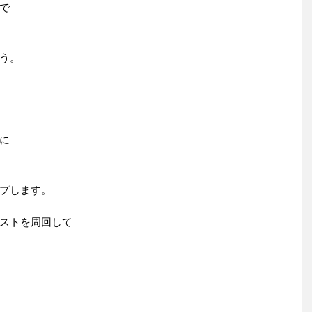
で
う。
に
プします。
ストを周回して