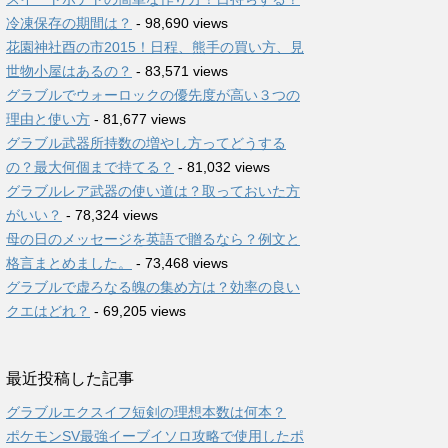
冷凍保存の期間は？
- 98,690 views
花園神社酉の市2015！日程、熊手の買い方、見
世物小屋はあるの？
- 83,571 views
グラブルでウォーロックの優先度が高い３つの
理由と使い方
- 81,677 views
グラブル武器所持数の増やし方ってどうする
の？最大何個まで持てる？
- 81,032 views
グラブルレア武器の使い道は？取っておいた方
がいい？
- 78,324 views
母の日のメッセージを英語で贈るなら？例文と
格言まとめました。
- 73,468 views
グラブルで虚ろなる魄の集め方は？効率の良い
クエはどれ？
- 69,205 views
最近投稿した記事
グラブルエクスイフ短剣の理想本数は何本？
ポケモンSV最強イーブイソロ攻略で使用したポ