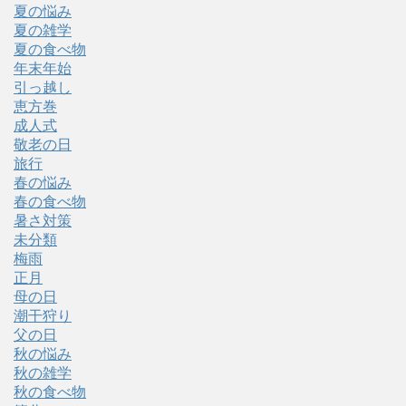
夏の悩み
夏の雑学
夏の食べ物
年末年始
引っ越し
恵方巻
成人式
敬老の日
旅行
春の悩み
春の食べ物
暑さ対策
未分類
梅雨
正月
母の日
潮干狩り
父の日
秋の悩み
秋の雑学
秋の食べ物