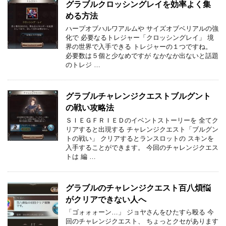
グラブルクロッシングレイを効率よく集
める方法
ハープオブハルワアルムや サイズオブベリアルの強
化で 必要なるトレジャー「クロッシングレイ」 境
界の世界で入手できる トレジャーの１つですね。
必要数は５個と少なめですが なかなか出ないと話題
のトレジ …
グラブルチャレンジクエストブルグント
の戦い攻略法
ＳＩＥＧＦＲＩＥＤのイベントストーリーを 全てク
リアすると出現する チャレンジクエスト「ブルグン
トの戦い」 クリアするとランスロットの スキンを
入手することができます。 今回のチャレンジクエス
トは 編 …
グラブルのチャレンジクエスト百八煩悩
がクリアできない人へ
「ゴォォォーン…」 ジョヤさんをひたすら殴る 今
回のチャレンジクエスト、 ちょっとクセがあります