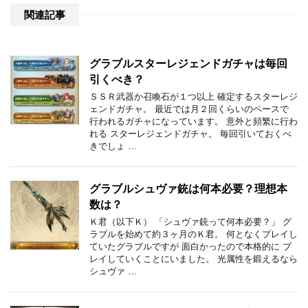
関連記事
グラブルスターレジェンドガチャは毎回
引くべき？
ＳＳＲ武器か召喚石が１つ以上 確定するスターレジ
ェンドガチャ。 最近では月２回くらいのペースで
行われるガチャになっています。 意外と頻繁に行わ
れる スターレジェンドガチャ。 毎回引いておくべ
きでしょ …
グラブルシュヴァ銃は何本必要？理想本
数は？
Ｋ君（以下Ｋ） 「シュヴァ銃って何本必要？」 グ
ラブルを始めて約３ヶ月のＫ君。 何となくプレイし
ていたグラブルですが 面白かったので本格的に プ
レイしていくことにいました。 光属性を鍛えるなら
シュヴァ …