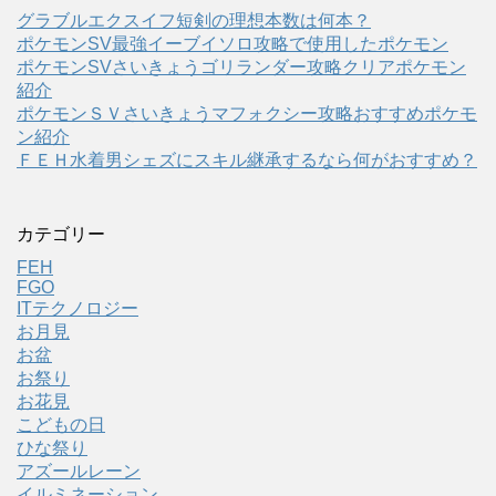
グラブルエクスイフ短剣の理想本数は何本？
ポケモンSV最強イーブイソロ攻略で使用したポケモン
ポケモンSVさいきょうゴリランダー攻略クリアポケモン
紹介
ポケモンＳＶさいきょうマフォクシー攻略おすすめポケモ
ン紹介
ＦＥＨ水着男シェズにスキル継承するなら何がおすすめ？
カテゴリー
FEH
FGO
ITテクノロジー
お月見
お盆
お祭り
お花見
こどもの日
ひな祭り
アズールレーン
イルミネーション