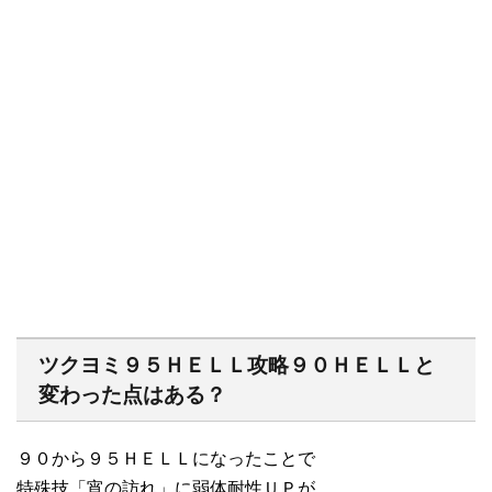
ツクヨミ９５ＨＥＬＬ攻略９０ＨＥＬＬと
変わった点はある？
９０から９５ＨＥＬＬになったことで
特殊技「宵の訪れ」に弱体耐性ＵＰが