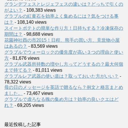
グランデフェスとレジェフェスの違いは？どっちで引くの
がよい？
- 108,383 views
グラブルの紅黄石を効率よく集めるには？気をつける事
は？
- 108,140 views
スイートポテトの簡単な作り方！日持ちする？冷凍保存の
期間は？
- 98,688 views
花園神社酉の市2015！日程、熊手の買い方、見世物小屋
はあるの？
- 83,569 views
グラブルでウォーロックの優先度が高い３つの理由と使い
方
- 81,676 views
グラブル武器所持数の増やし方ってどうするの？最大何個
まで持てる？
- 81,011 views
グラブルレア武器の使い道は？取っておいた方がいい？
-
78,322 views
母の日のメッセージを英語で贈るなら？例文と格言まとめ
ました。
- 73,467 views
グラブルで虚ろなる魄の集め方は？効率の良いクエはど
れ？
- 69,205 views
最近投稿した記事