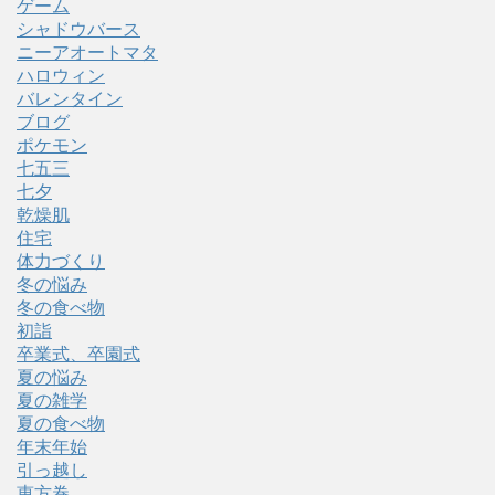
ゲーム
シャドウバース
ニーアオートマタ
ハロウィン
バレンタイン
ブログ
ポケモン
七五三
七夕
乾燥肌
住宅
体力づくり
冬の悩み
冬の食べ物
初詣
卒業式、卒園式
夏の悩み
夏の雑学
夏の食べ物
年末年始
引っ越し
恵方巻