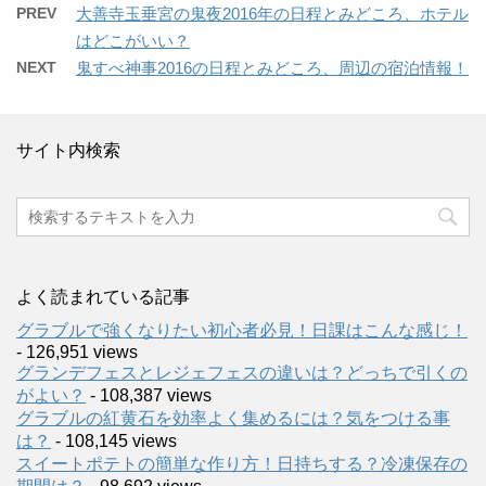
PREV
大善寺玉垂宮の鬼夜2016年の日程とみどころ、ホテル
はどこがいい？
NEXT
鬼すべ神事2016の日程とみどころ、周辺の宿泊情報！
サイト内検索
よく読まれている記事
グラブルで強くなりたい初心者必見！日課はこんな感じ！
- 126,951 views
グランデフェスとレジェフェスの違いは？どっちで引くの
がよい？
- 108,387 views
グラブルの紅黄石を効率よく集めるには？気をつける事
は？
- 108,145 views
スイートポテトの簡単な作り方！日持ちする？冷凍保存の