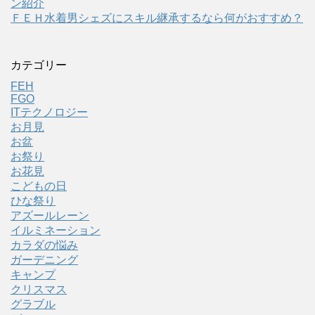
ン紹介
ＦＥＨ水着男シェズにスキル継承するなら何がおすすめ？
カテゴリー
FEH
FGO
ITテクノロジー
お月見
お盆
お祭り
お花見
こどもの日
ひな祭り
アズールレーン
イルミネーション
カラダの悩み
ガーデニング
キャンプ
クリスマス
グラブル