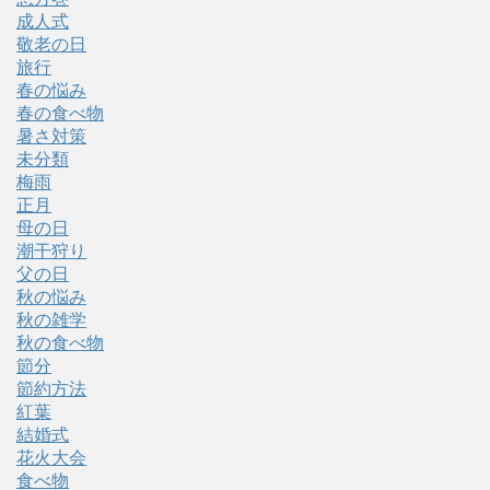
成人式
敬老の日
旅行
春の悩み
春の食べ物
暑さ対策
未分類
梅雨
正月
母の日
潮干狩り
父の日
秋の悩み
秋の雑学
秋の食べ物
節分
節約方法
紅葉
結婚式
花火大会
食べ物