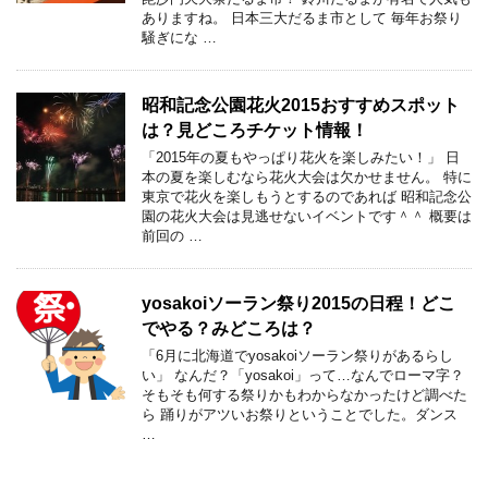
ありますね。 日本三大だるま市として 毎年お祭り
騒ぎにな …
昭和記念公園花火2015おすすめスポット
は？見どころチケット情報！
「2015年の夏もやっぱり花火を楽しみたい！」 日
本の夏を楽しむなら花火大会は欠かせません。 特に
東京で花火を楽しもうとするのであれば 昭和記念公
園の花火大会は見逃せないイベントです＾＾ 概要は
前回の …
yosakoiソーラン祭り2015の日程！どこ
でやる？みどころは？
「6月に北海道でyosakoiソーラン祭りがあるらし
い」 なんだ？「yosakoi」って…なんでローマ字？
そもそも何する祭りかもわからなかったけど調べた
ら 踊りがアツいお祭りということでした。ダンス
…