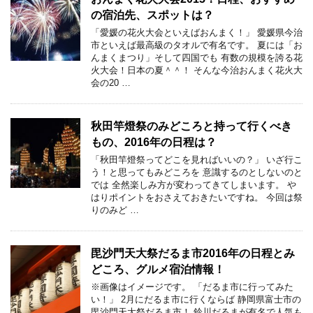
の宿泊先、スポットは？
「愛媛の花火大会といえばおんまく！」 愛媛県今治
市といえば最高級のタオルで有名です。 夏には「お
んまくまつり」そして四国でも 有数の規模を誇る花
火大会！日本の夏＾＾！ そんな今治おんまく花火大
会の20 …
秋田竿燈祭のみどころと持って行くべき
もの、2016年の日程は？
「秋田竿燈祭ってどこを見ればいいの？」 いざ行こ
う！と思ってもみどころを 意識するのとしないのと
では 全然楽しみ方が変わってきてしまいます。 や
はりポイントをおさえておきたいですね。 今回は祭
りのみど …
毘沙門天大祭だるま市2016年の日程とみ
どころ、グルメ宿泊情報！
※画像はイメージです。 「だるま市に行ってみた
い！」 2月にだるま市に行くならば 静岡県富士市の
毘沙門天大祭だるま市！ 鈴川だるまが有名で人気も