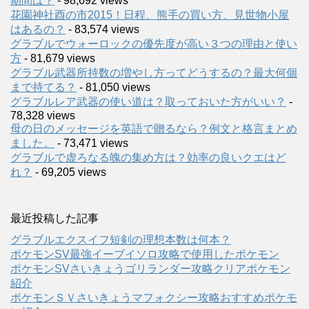
期間は？
- 98,692 views
花園神社酉の市2015！日程、熊手の買い方、見世物小屋
はあるの？
- 83,574 views
グラブルでウォーロックの優先度が高い３つの理由と使い
方
- 81,679 views
グラブル武器所持数の増やし方ってどうするの？最大何個
まで持てる？
- 81,050 views
グラブルレア武器の使い道は？取っておいた方がいい？
-
78,328 views
母の日のメッセージを英語で贈るなら？例文と格言まとめ
ました。
- 73,471 views
グラブルで虚ろなる魄の集め方は？効率の良いクエはど
れ？
- 69,205 views
最近投稿した記事
グラブルエクスイフ短剣の理想本数は何本？
ポケモンSV最強イーブイソロ攻略で使用したポケモン
ポケモンSVさいきょうゴリランダー攻略クリアポケモン
紹介
ポケモンＳＶさいきょうマフォクシー攻略おすすめポケモ