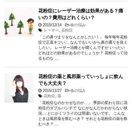
花粉症にレーザー治療は効果がある？痛
いの？費用はどれくらい？
2015/12/14
-
春の悩み
レーザー
,
花粉症
「この鼻づまりをなんとかしたい！」 毎年毎年花粉
症で正直キツい… なんでもいいから鼻の通りを良く
したい。 レーザー治療とか聞くんですが いったい
どれほどの効果があるのでしょうか？ 花粉症って治
るものな …
花粉症の薬と風邪薬っていっしょに飲ん
でも大丈夫？
2015/11/27
-
春の悩み
花粉症
,
薬
「花粉症なのかカゼなのか…」 季節の変わり目に花
粉症のダブルパンチで なにがなんだかわからない状
況… とにかくツライのは間違いないです。 こんな
ときは風邪薬を飲むべき？ それとも花粉症の薬を飲
むべき？ …