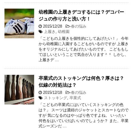
幼稚園の上履きデコするには？デコパー
ジュの作り方と洗い方！
2015/12/28
-
春の悩み
上履き
,
幼稚園
「こどもの上履きを個性的にしてあげたい！」 今年
から幼稚園に入園するこどもがいるのですが 上履き
をオリジナルにしてあげたいものです。 こどももし
てほしいということで気合が入ります＾＾ しかし、
上履きデ …
卒業式のストッキングは何色？厚さは？
伝線の対処法は？
2015/12/18
-
春の悩み
ストッキング
,
卒業式
「こどもの卒業式にはいていくストッキングの色
は？」 スーツは濃紺のジャケットとスカートなので
すが 気になるのはやっぱり色ですよね。 いったい
何色をはいていけばいいのでしょうか？ また、卒業
式シーズンだ …