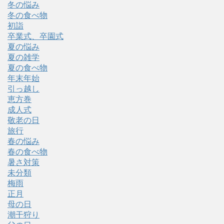
冬の悩み
冬の食べ物
初詣
卒業式、卒園式
夏の悩み
夏の雑学
夏の食べ物
年末年始
引っ越し
恵方巻
成人式
敬老の日
旅行
春の悩み
春の食べ物
暑さ対策
未分類
梅雨
正月
母の日
潮干狩り