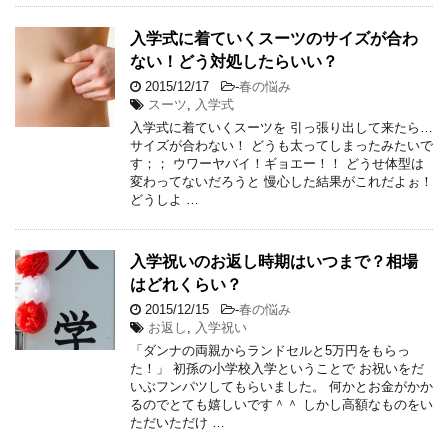
入学式に着ていくスーツのサイズが合わ
ない！どう対処したらいい？
2015/12/17
-
春の悩み
スーツ
,
入学式
入学式に着ていくスーツを 引っ張り出して来たら…
サイズが合わない！ どうも太ってしまったみたいで
す；； ウワーヤバイ！ギョエー！！ どうせ体型は
変わってないだろうと 慢心した結果がこれだよぉ！
どうしよ …
入学祝いのお返し時期はいつまで？相場
はどれくらい？
2015/12/15
-
春の悩み
お返し
,
入学祝い
「ダンナの両親からランドセルと5万円をもらっ
た！」 初孫の小学校入学ということで お祝いをだ
いぶフンパツしてもらいました。 何かとお金がかか
るのでとても嬉しいです＾＾ しかし高額なものをい
ただいただけ …