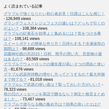
よく読まれている記事
グラブルで強くなりたい初心者必見！日課はこんな感じ！
- 126,949 views
グランデフェスとレジェフェスの違いは？どっちで引くの
がよい？
- 108,384 views
グラブルの紅黄石を効率よく集めるには？気をつける事
は？
- 108,141 views
スイートポテトの簡単な作り方！日持ちする？冷凍保存の
期間は？
- 98,688 views
花園神社酉の市2015！日程、熊手の買い方、見世物小屋
はあるの？
- 83,569 views
グラブルでウォーロックの優先度が高い３つの理由と使い
方
- 81,676 views
グラブル武器所持数の増やし方ってどうするの？最大何個
まで持てる？
- 81,018 views
グラブルレア武器の使い道は？取っておいた方がいい？
-
78,323 views
母の日のメッセージを英語で贈るなら？例文と格言まとめ
ました。
- 73,467 views
グラブルで虚ろなる魄の集め方は？効率の良いクエはど