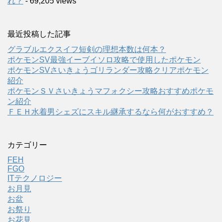
れ？
- 69,205 views
最近投稿した記事
グラブルエクスイフ短剣の理想本数は何本？
ポケモンSV最強イーブイソロ攻略で使用したポケモン
ポケモンSVさいきょうゴリランダー攻略クリアポケモン
紹介
ポケモンＳＶさいきょうマフォクシー攻略おすすめポケモ
ン紹介
ＦＥＨ水着男シェズにスキル継承するなら何がおすすめ？
カテゴリー
FEH
FGO
ITテクノロジー
お月見
お盆
お祭り
お花見