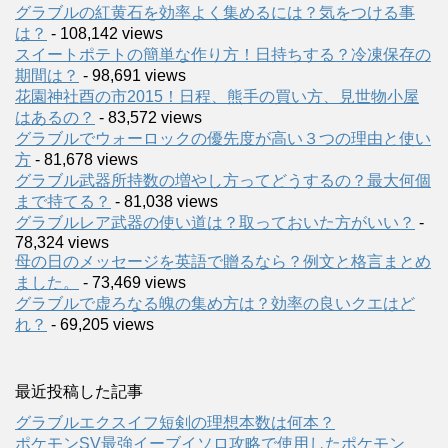
グラブルの紅黄石を効率よく集めるには？気をつける事
は？
- 108,142 views
スイートポテトの簡単な作り方！日持ちする？冷凍保存の
期間は？
- 98,691 views
花園神社酉の市2015！日程、熊手の買い方、見世物小屋
はあるの？
- 83,572 views
グラブルでウォーロックの優先度が高い３つの理由と使い
方
- 81,678 views
グラブル武器所持数の増やし方ってどうするの？最大何個
まで持てる？
- 81,038 views
グラブルレア武器の使い道は？取っておいた方がいい？
-
78,324 views
母の日のメッセージを英語で贈るなら？例文と格言まとめ
ました。
- 73,469 views
グラブルで虚ろなる魄の集め方は？効率の良いクエはど
れ？
- 69,205 views
最近投稿した記事
グラブルエクスイフ短剣の理想本数は何本？
ポケモンSV最強イーブイソロ攻略で使用したポケモン