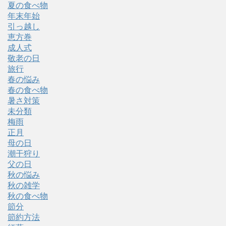
夏の食べ物
年末年始
引っ越し
恵方巻
成人式
敬老の日
旅行
春の悩み
春の食べ物
暑さ対策
未分類
梅雨
正月
母の日
潮干狩り
父の日
秋の悩み
秋の雑学
秋の食べ物
節分
節約方法