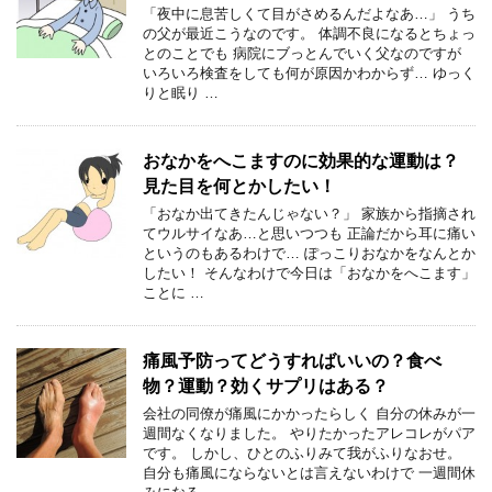
「夜中に息苦しくて目がさめるんだよなあ…」 うち
の父が最近こうなのです。 体調不良になるとちょっ
とのことでも 病院にブっとんでいく父なのですが
いろいろ検査をしても何が原因かわからず… ゆっく
りと眠り …
おなかをへこますのに効果的な運動は？
見た目を何とかしたい！
「おなか出てきたんじゃない？」 家族から指摘され
てウルサイなあ…と思いつつも 正論だから耳に痛い
というのもあるわけで… ぽっこりおなかをなんとか
したい！ そんなわけで今日は「おなかをへこます」
ことに …
痛風予防ってどうすればいいの？食べ
物？運動？効くサプリはある？
会社の同僚が痛風にかかったらしく 自分の休みが一
週間なくなりました。 やりたかったアレコレがパア
です。 しかし、ひとのふりみて我がふりなおせ。
自分も痛風にならないとは言えないわけで 一週間休