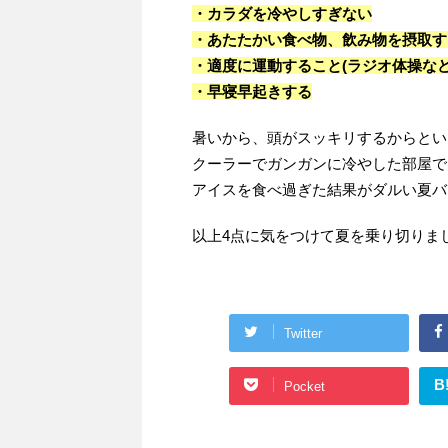
・カラダを冷やしすぎない
・あたたかい食べ物、飲み物を摂取す
・適度に運動すること(ラジオ体操な
・早寝早起きする
暑いから、頭がスッキリするからとい
クーラーでガンガンに冷やした部屋で
アイスを食べ過ぎた結果がダルい夏バ
以上4点に気をつけて夏を乗り切りま
Twitter
B
Pocket