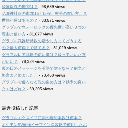
冷凍保存の期間は？
- 98,689 views
花園神社酉の市2015！日程、熊手の買い方、見
世物小屋はあるの？
- 83,571 views
グラブルでウォーロックの優先度が高い３つの
理由と使い方
- 81,677 views
グラブル武器所持数の増やし方ってどうする
の？最大何個まで持てる？
- 81,029 views
グラブルレア武器の使い道は？取っておいた方
がいい？
- 78,324 views
母の日のメッセージを英語で贈るなら？例文と
格言まとめました。
- 73,468 views
グラブルで虚ろなる魄の集め方は？効率の良い
クエはどれ？
- 69,205 views
最近投稿した記事
グラブルエクスイフ短剣の理想本数は何本？
ポケモンSV最強イーブイソロ攻略で使用したポ