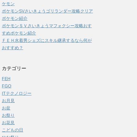
ケモン
ポケモンSVさいきょうゴリランダー攻略クリア
ポケモン紹介
ポケモンＳＶさいきょうマフォクシー攻略おす
すめポケモン紹介
ＦＥＨ水着男シェズにスキル継承するなら何が
おすすめ？
カテゴリー
FEH
FGO
ITテクノロジー
お月見
お盆
お祭り
お花見
こどもの日