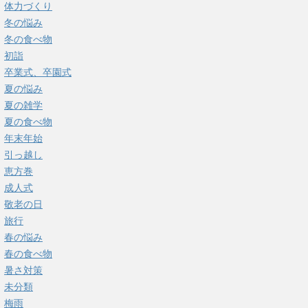
体力づくり
冬の悩み
冬の食べ物
初詣
卒業式、卒園式
夏の悩み
夏の雑学
夏の食べ物
年末年始
引っ越し
恵方巻
成人式
敬老の日
旅行
春の悩み
春の食べ物
暑さ対策
未分類
梅雨