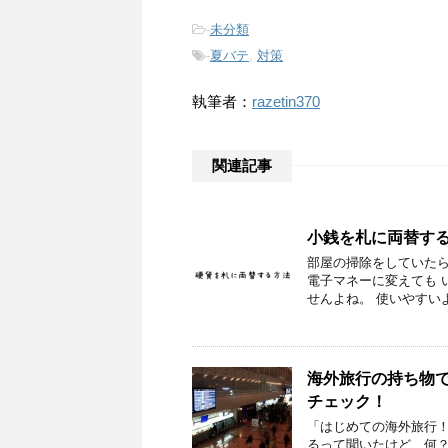
-
未分類
-
夏バテ
,
対策
執筆者：
razetin370
関連記事
小銭を札に両替す
部屋の掃除をしていたら
電子マネーに変えても 
せんよね。 使いやすい
海外旅行の持ち物
チェック！
「はじめての海外旅行！
るって聞いたけど、何？