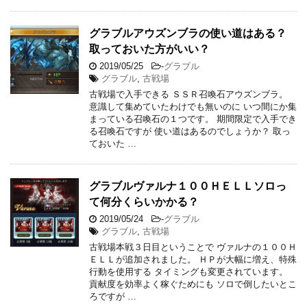
グラブルアウズンブラの使い道はある？
取っておいた方がいい？
2019/05/25
-
グラブル
グラブル
,
古戦場
古戦場で入手できる ＳＳＲ召喚石アウズンブラ。
意識して集めていたわけでも無いのに いつ間にか集
まっている召喚石の１つです。 期間限定で入手でき
る召喚石ですが 使い道はあるのでしょうか？ 取っ
ておいた …
グラブルヴァルナ１００ＨＥＬＬソロっ
て何分くらいかかる？
2019/05/24
-
グラブル
グラブル
,
古戦場
古戦場本戦３日目ということで ヴァルナの１００Ｈ
ＥＬＬが追加されました。 ＨＰが大幅に増え、特殊
行動を使用する タイミングも変更されています。
貢献度を効率よく稼ぐためにも ソロで倒したいとこ
ろですが …