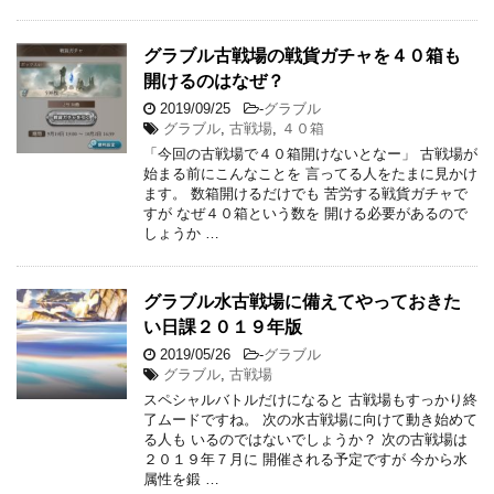
グラブル古戦場の戦貨ガチャを４０箱も
開けるのはなぜ？
2019/09/25
-
グラブル
グラブル
,
古戦場
,
４０箱
「今回の古戦場で４０箱開けないとなー」 古戦場が
始まる前にこんなことを 言ってる人をたまに見かけ
ます。 数箱開けるだけでも 苦労する戦貨ガチャで
すが なぜ４０箱という数を 開ける必要があるので
しょうか …
グラブル水古戦場に備えてやっておきた
い日課２０１９年版
2019/05/26
-
グラブル
グラブル
,
古戦場
スペシャルバトルだけになると 古戦場もすっかり終
了ムードですね。 次の水古戦場に向けて動き始めて
る人も いるのではないでしょうか？ 次の古戦場は
２０１９年７月に 開催される予定ですが 今から水
属性を鍛 …