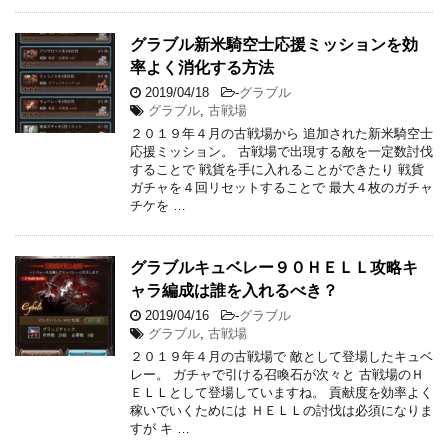
グラブル新米騎空士応援ミッションを効
率よく消化する方法
2019/04/18
-
グラブル
グラブル
,
古戦場
２０１９年４月の古戦場から 追加された新米騎空士
応援ミッション。 古戦場で出現する敵を一定数討伐
することで 戦貨を手に入れることができたり 戦貨
ガチャを４回リセットすることで 最大４枚のガチャ
チケを …
グラブルキュベレー９０ＨＥＬＬ攻略キ
ャラ編成は誰を入れるべき？
2019/04/16
-
グラブル
グラブル
,
古戦場
２０１９年４月の古戦場で 敵として登場したキュベ
レー。 ガチャで引ける召喚石が次々と 古戦場のＨ
ＥＬＬとして登場していますね。 貢献度を効率よく
稼いでいくためには ＨＥＬＬの討伐は必須になりま
すが キ …