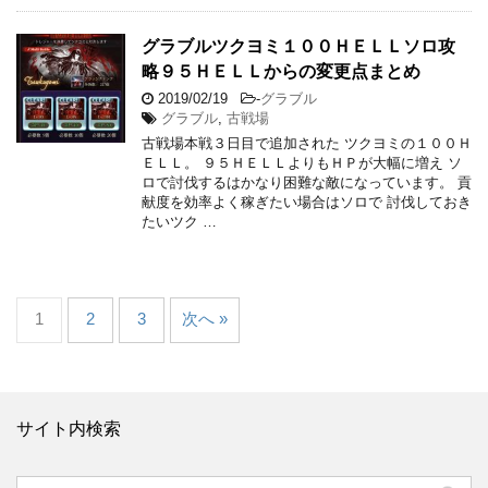
グラブルツクヨミ１００ＨＥＬＬソロ攻
略９５ＨＥＬＬからの変更点まとめ
2019/02/19
-
グラブル
グラブル
,
古戦場
古戦場本戦３日目で追加された ツクヨミの１００Ｈ
ＥＬＬ。 ９５ＨＥＬＬよりもＨＰが大幅に増え ソ
ロで討伐するはかなり困難な敵になっています。 貢
献度を効率よく稼ぎたい場合はソロで 討伐しておき
たいツク …
1
2
3
次へ »
サイト内検索