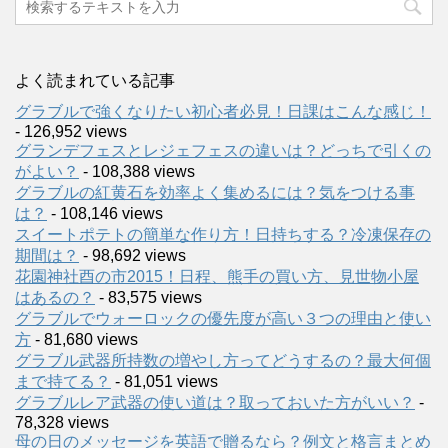
よく読まれている記事
グラブルで強くなりたい初心者必見！日課はこんな感じ！
- 126,952 views
グランデフェスとレジェフェスの違いは？どっちで引くの
がよい？
- 108,388 views
グラブルの紅黄石を効率よく集めるには？気をつける事
は？
- 108,146 views
スイートポテトの簡単な作り方！日持ちする？冷凍保存の
期間は？
- 98,692 views
花園神社酉の市2015！日程、熊手の買い方、見世物小屋
はあるの？
- 83,575 views
グラブルでウォーロックの優先度が高い３つの理由と使い
方
- 81,680 views
グラブル武器所持数の増やし方ってどうするの？最大何個
まで持てる？
- 81,051 views
グラブルレア武器の使い道は？取っておいた方がいい？
-
78,328 views
母の日のメッセージを英語で贈るなら？例文と格言まとめ