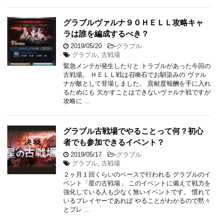
グラブルヴァルナ９０ＨＥＬＬ攻略キャ
ラは誰を編成するべき？
2019/05/20
-
グラブル
グラブル
,
古戦場
緊急メンテが発生したりと トラブルがあった今回の
古戦場。 ＨＥＬＬ戦は召喚石でお馴染みの ヴァル
ナが敵として登場しました。 貢献度報酬を手に入れ
るためにも 欠かすことはできないヴァルナ戦ですが
攻略に …
グラブル古戦場でやることって何？初心
者でも参加できるイベント？
2019/05/17
-
グラブル
グラブル
,
古戦場
２ヶ月１回くらいのペースで行われる グラブルのイ
ベント「星の古戦場」 このイベントに備えて戦力を
強化している人も少なく無いイベントです。 慣れて
いるプレイヤーであれば やることがわかるので黙々
とプレ …