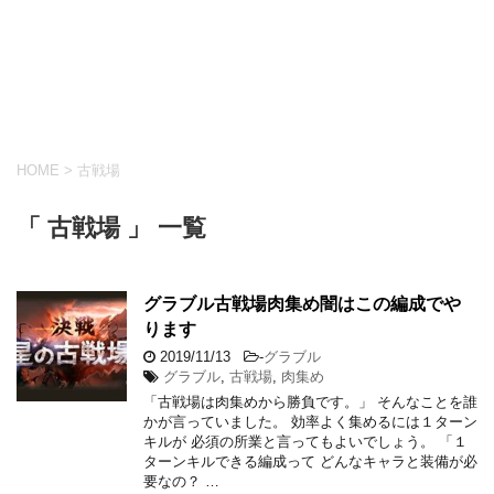
HOME
>
古戦場
「 古戦場 」 一覧
グラブル古戦場肉集め闇はこの編成でや
ります
2019/11/13
-
グラブル
グラブル
,
古戦場
,
肉集め
「古戦場は肉集めから勝負です。」 そんなことを誰
かが言っていました。 効率よく集めるには１ターン
キルが 必須の所業と言ってもよいでしょう。 「１
ターンキルできる編成って どんなキャラと装備が必
要なの？ …