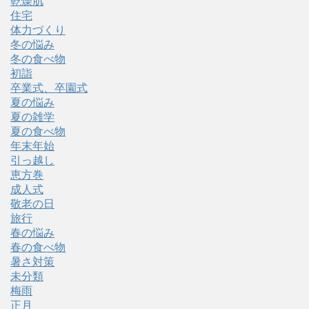
乾燥肌
住宅
体力づくり
冬の悩み
冬の食べ物
初詣
卒業式、卒園式
夏の悩み
夏の雑学
夏の食べ物
年末年始
引っ越し
恵方巻
成人式
敬老の日
旅行
春の悩み
春の食べ物
暑さ対策
未分類
梅雨
正月